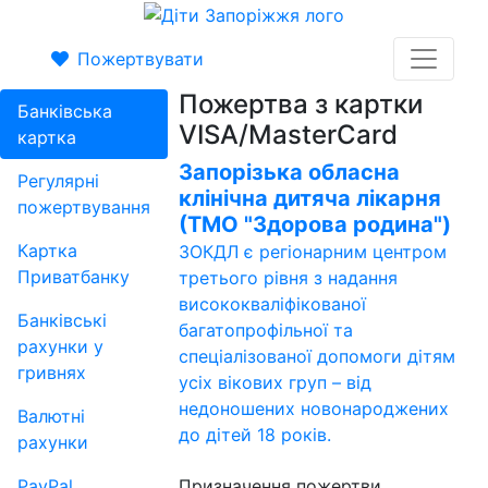
Пожертвувати
Пожертва з картки
Банківська
VISA/MasterCard
картка
Запорізька обласна
Регулярні
клінічна дитяча лікарня
пожертвування
(ТМО "Здорова родина")
Картка
ЗОКДЛ є регіонарним центром
Приватбанку
третього рівня з надання
висококваліфікованої
Банківські
багатопрофільної та
рахунки у
спеціалізованої допомоги дітям
гривнях
усіх вікових груп – від
недоношених новонароджених
Валютні
до дітей 18 років.
рахунки
PayPal
Призначення пожертви