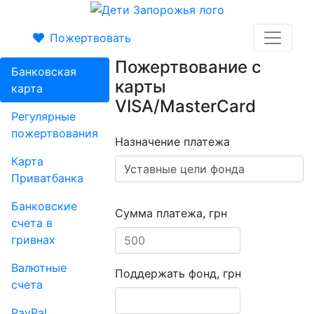
Пожертвовать
Пожертвование с
Банковская
карты
карта
VISA/MasterCard
Регулярные
пожертвования
Назначение платежа
Карта
Приватбанка
Банковские
Сумма платежа, грн
счета в
гривнах
Валютные
Поддержать фонд, грн
счета
PayPal