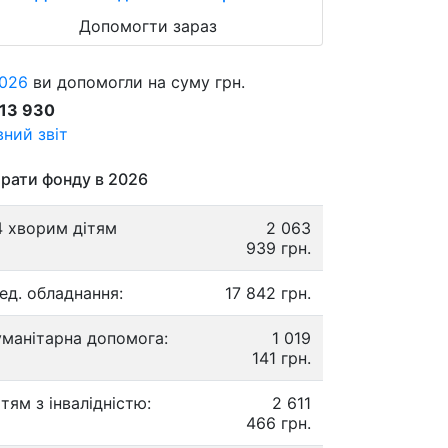
Допомогти зараз
026
ви допомогли на суму грн.
913 930
ний звіт
рати фонду в 2026
4 хворим дітям
2 063
939 грн.
ед. обладнання:
17 842 грн.
уманітарна допомога:
1 019
141 грн.
ітям з інвалідністю:
2 611
466 грн.