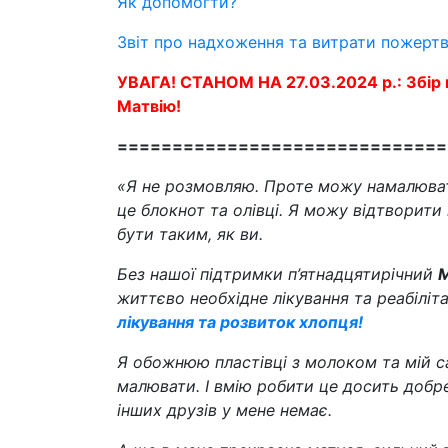
Як допомогти?
Звіт про надхоження та витрати пожерт
УВАГА! СТАНОМ НА 27.03.2024 р.: Збір 
Матвію!
==============================
«Я не розмовляю. Проте можу намалюват
це блокнот та олівці. Я можу відтворити
бути таким, як ви.
Без нашої підтримки п’ятнадцятирічний
М
життєво необхідне лікування та реабіліт
лікування та розвиток хлопця!
Я обожнюю пластівці з молоком та мій са
малювати. І вмію робити це досить добре
інших друзів у мене немає.