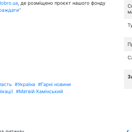
dobro.ua
, де розміщено проєкт нашого фонду
С
раждати"
м
Т
П
С
З
ласть
#Україна
#Гарні новини
ікації
#Матвій Камінський
ва дитина»