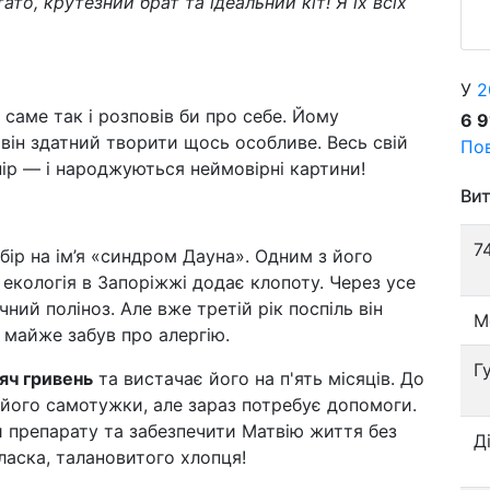
то, крутезний брат та ідеальний кіт! Я їх всіх
У
2
 саме так і розповів би про себе. Йому
6 
 він здатний творити щось особливе. Весь свій
Пов
пір — і народжуються неймовірні картини!
Вит
7
ір на ім’я «синдром Дауна». Одним з його
 екологія в Запоріжжі додає клопоту. Через усе
ний поліноз. Але вже третій рік поспіль він
М
 майже забув про алергію.
Г
яч гривень
та вистачає його на п'ять місяців. До
його самотужки, але зараз потребує допомоги.
и препарату та забезпечити Матвію життя без
Д
 ласка, талановитого хлопця!