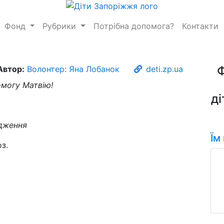
Фонд
Рубрики
Потрібна допомога?
Контакти
Автор:
Волонтер: Яна Лобанок
deti.zp.ua
могу Матвію!
ді
одження
Їм
з.