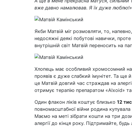
А ще в мене прекрасна матуся, сильний та
вже давно намалював. Я їх дуже люблю!»
Якби Матвій міг розмовляти, то, напевно,
недосяжні деякі побутові навички, проте
внутрішній світ Матвій переносить на па
Хлопець має особливий хромосомний наб
проявів є дуже слабкий імунітет. Та ще й
це Матвій довгий час страждав на алергіч
отримує терапію препаратом «Alxoid» та
Один флакон ліків коштує близько
12 тис
повномасштабної війни родина купувала 
Маємо на меті зібрати кошти на три доз
алергії до кінця року. Підтримайте, будь