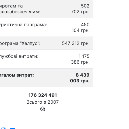
иротам та
502
алозабезпеченим:
702 грн.
уристична програма:
450
104 грн.
рограма "Хелпус":
547 312 грн.
лужбові витрати:
1 175
386 грн.
агалом витрат:
8 439
003 грн.
176 324 491
Всього з
2007