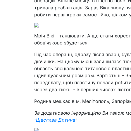
операцій. Більше місяця в гіпсі по пояс
тривала реабілітація. Зараз Віка знову 
робити перші кроки самостійно, цілком у
Мрія Вікі - танцювати. А ще стати хорео
обов'язково збудеться!
Під час операції, одразу після аварії, 
дівчинки. На цьому місці залишилася ті
область спеціальною титановою пластино
індивідуальним розміром. Вартість її - 3
передплату, щоб пластину почали робити
через два тижні - в перших числах лютог
Родина мешкає в м. Мелітополь, Запоріз
За додатковою інформацією Ви також мо
"Щаслива Дитина"