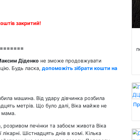
коштів закритий!
=======
п
аксим Діденко
не зможе продовжувати
ацію. Будь ласка,
допоможіть зібрати кошти на
 збила машина. Від удару дівчинка розбила
Пр
адцять метрів. Що було далі, Віка майже не
ї мама.
а, розривом печінки та забоєм живота Віка
 лікарні. Шістнадцять днів в комі. Кілька