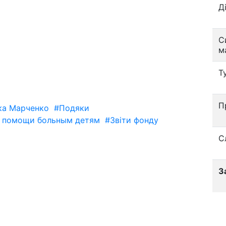
Д
С
м
Т
П
ка Марченко
#Подяки
 помощи больным детям
#Звіти фонду
С
З