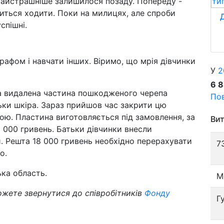
. Найстрашніше залишилося позаду. Попереду -
вчиться ходити. Поки на милицях, але спроби
спішні.
графом і навчати інших. Віримо, що мрія дівчинки
У
2
6 
була видалена частина пошкодженого черепа
Пов
льки шкіра. Зараз прийшов час закрити цю
ю. Пластина виготовляється під замовлення, за
Вит
5 000 гривень. Батьки дівчинки внесли
. Решта 18 000 гривень необхідно перерахувати
7
о.
ька область.
М
жете звернутися до співробітників
Фонду
Г