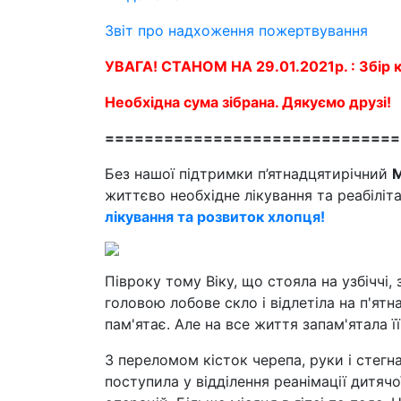
Звіт про надхоження пожертвування
УВАГА! СТАНОМ НА 29.01.2021р. : Збір 
Необхідна сума зібрана. Дякуємо друзі!
==============================
Без нашої підтримки п’ятнадцятирічний
М
життєво необхідне лікування та реабіліт
лікування та розвиток хлопця!
Півроку тому Віку, що стояла на узбіччі,
головою лобове скло і відлетіла на п'ятн
пам'ятає. Але на все життя запам'ятала ї
З переломом кісток черепа, руки і стегн
поступила у відділення реанімації дитячої