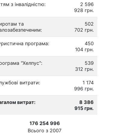
ітям з інвалідністю:
2 596
928 грн.
иротам та
502
алозабезпеченим:
702 грн.
уристична програма:
450
104 грн.
рограма "Хелпус":
539
312 грн.
лужбові витрати:
1 174
996 грн.
агалом витрат:
8 386
915 грн.
176 254 996
Всього з
2007