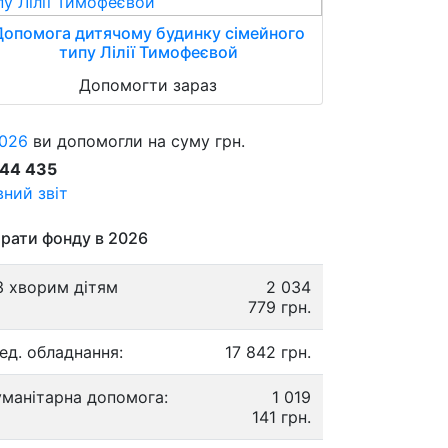
Допомога дитячому будинку сімейного
типу Лілії Тимофеєвой
Допомогти зараз
026
ви допомогли на суму грн.
844 435
ний звіт
рати фонду в 2026
3 хворим дітям
2 034
779 грн.
ед. обладнання:
17 842 грн.
уманітарна допомога:
1 019
141 грн.