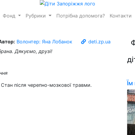
Фонд
Рубрики
Потрібна допомога?
Контакти
Автор:
Волонтер: Яна Лобанок
deti.zp.ua
рана. Дякуємо, друзі!
ді
ння
Їм
 Стан після черепно-мозкової травми.