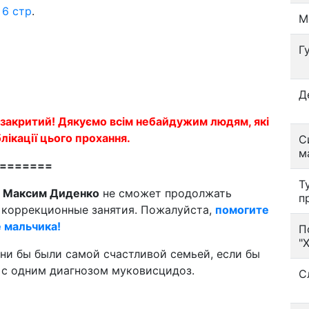
,
6 стр
.
М
Г
Д
закритий! Дякуємо всім небайдужим людям, які
лікації цього прохання.
С
м
=======
Т
й
Максим Диденко
не сможет продолжать
п
коррекционные занятия. Пожалуйста,
помогите
е мальчика!
П
"
они бы были самой счастливой семьей, если бы
, с одним диагнозом муковисцидоз.
С