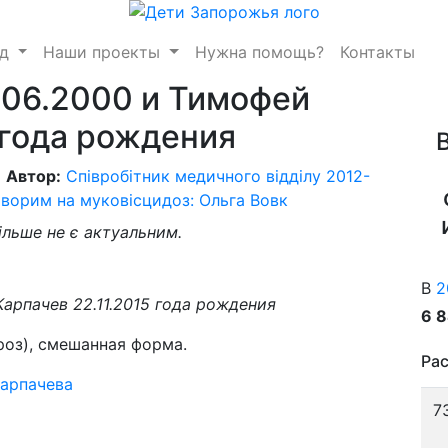
нд
Наши проекты
Нужна помощь?
Контакты
.06.2000 и Тимофей
 года рождения
Автор:
Співробітник медичного відділу 2012-
ворим на муковісцидоз: Ольга Вовк
ільше не є актуальним.
В
2
арпачев 22.11.2015 года рождения
6 
оз), смешанная форма.
Рас
Карпачева
7