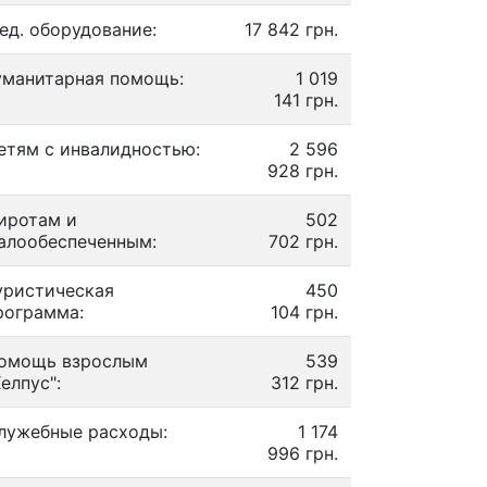
ед. оборудование:
17 842 грн.
уманитарная помощь:
1 019
141 грн.
етям с инвалидностью:
2 596
928 грн.
иротам и
502
алообеспеченным:
702 грн.
уристическая
450
рограмма:
104 грн.
омощь взрослым
539
Хелпус":
312 грн.
лужебные расходы:
1 174
996 грн.