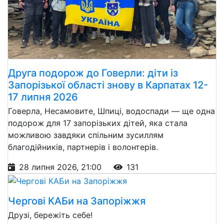
Друга подорож до Говерли: діти із
Запорізької області знову в Карпатах 12-
17 липня 2026
Говерла, Несамовите, Шпиці, водоспади — ще одна
подорож для 17 запорізьких дітей, яка стала
можливою завдяки спільним зусиллям
благодійників, партнерів і волонтерів.
28 липня 2026, 21:00
131
Чергові КАБи на Запоріжжя
Друзі, бережіть себе!