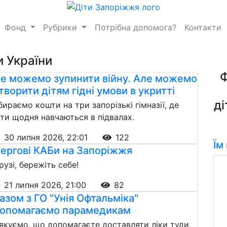
Фонд
Рубрики
Потрібна допомога?
Контакти
и України
е можемо зупинити війну. Але можемо
творити дітям гідні умови в укритті
ді
бираємо кошти на три запорізькі гімназії, де
іти щодня навчаються в підвалах.
30 липня 2026, 22:01
122
Їм
ергові КАБи на Запоріжжя
рузі, бережіть себе!
21 липня 2026, 21:00
82
азом з ГО "Унія Офтальміка"
опомагаємо парамедикам
якуємо, що допомагаєте доставляти ліки туди,