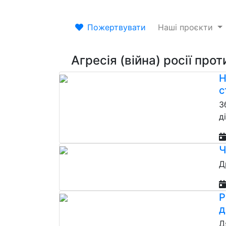
Пожертвувати
Наші проєкти
Агресія (війна) росії прот
Н
с
З
д
Ч
Д
Р
д
Д