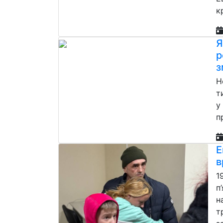
к
Я
р
з
Н
т
у
п
Е
в
1
п
н
т