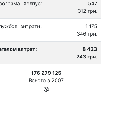
рограма "Хелпус":
547
312 грн.
лужбові витрати:
1 175
346 грн.
агалом витрат:
8 423
743 грн.
176 279 125
Всього з
2007