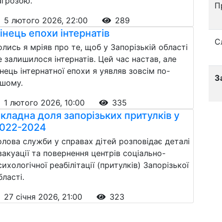
агрозою.
П
5 лютого 2026, 22:00
289
інець епохи інтернатів
С
олись я мріяв про те, щоб у Запорізькій області
е залишилося інтернатів. Цей час настав, але
інець інтернатної епохи я уявляв зовсім по-
З
ншому.
1 лютого 2026, 10:00
335
кладна доля запорізьких притулків у
022-2024
олова служби у справах дітей розповідає деталі
вакуації та повернення центрів соціально-
сихологічної реабілітації (притулків) Запорізької
бласті.
27 січня 2026, 21:00
323