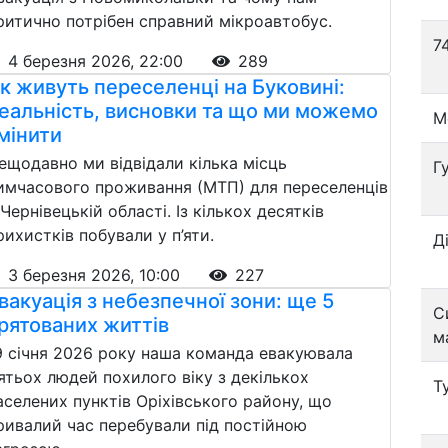
ритично потрібен справний мікроавтобус.
7
4 березня 2026, 22:00
289
к живуть переселенці на Буковині:
еальність, висновки та що ми можемо
М
мінити
ещодавно ми відвідали кілька місць
Г
имчасового проживання (МТП) для переселенців
 Чернівецькій області. Із кількох десятків
рихистків побували у п’яти.
Д
3 березня 2026, 10:00
227
вакуація з небезпечної зони: ще 5
С
рятованих життів
м
9 січня 2026 року наша команда евакуювала
’ятьох людей похилого віку з декількох
Т
аселених пунктів Оріхівського району, що
ривалий час перебували під постійною