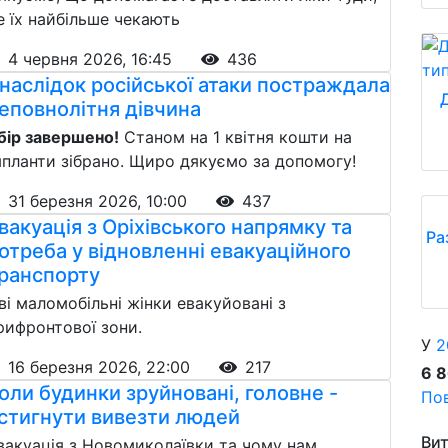
е їх найбільше чекають
4 червня 2026, 16:45
436
наслідок російської атаки постраждала
еповнолітня дівчина
бір завершено!
Станом на 1 квітня кошти на
мпланти зібрано. Щиро дякуємо за допомогу!
31 березня 2026, 10:00
437
вакуація з Оріхівського напрямку та
Ра
отреба у відновленні евакуаційного
ранспорту
ві маломобільні жінки евакуйовані з
рифронтової зони.
У
2
16 березня 2026, 22:00
217
6 
оли будинки зруйновані, головне -
Пов
стигнути вивезти людей
Вит
вакуація з Новомиколаївки та чому нам