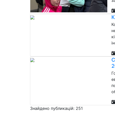
з
К
К
н
к
і
С
2
Г
е
п
о
Знайдено публикацій: 251