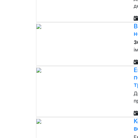
д
В
н
З
і
Е
п
т
Д
п
К
в
Е