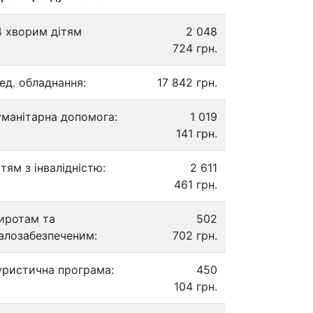
4 хворим дітям
2 048
724 грн.
ед. обладнання:
17 842 грн.
уманітарна допомога:
1 019
141 грн.
ітям з інвалідністю:
2 611
461 грн.
иротам та
502
алозабезпеченим:
702 грн.
уристична програма:
450
104 грн.