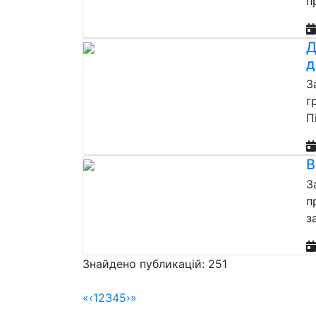
п
Д
д
З
г
П
В
З
п
з
Знайдено публикацій: 251
«
‹
1
2
3
4
5
›
»