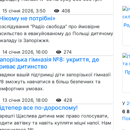
15 січня 2026, 3:50
408
Нікому не потрібні»
Ро
озслідування "Радіо свобода" про ймовірне
асильство в евакуйованому до Польщі дитячому
акаладу із Запоріжжя.
14 січня 2026, 16:00
274
апорізька гімназія №8: укриття, де
риває дитинство
Пр
авдяки вашій підтримці діти запорізької гімназії
8 зможуть навчатися в більш безпечних та
омфортних умовах.
13 січня 2026, 18:00
428
У
2
ідтепер все по-дорослому!
6 
арешті Щаслива дитина має право голосувати,
Пов
одити автівку та навіть купляти міцні напої. Нам
иповнилося 18!