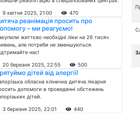
ройшли реабілітацію в спеціалізованих центрах.
П
9 квітня 2025, 21:00
470
итяча реанімація просить про
опомогу – ми реагуємо!
С
акупили життєво необхідні ліки на 26 тисяч
ривень, але потреби не зменшуються.
ідтримайте нас!
З
20 березня 2025, 22:55
500
рятуймо дітей від алергії!
апорізька обласна клінична дитяча лікарня
росить допомоги в проведенні обстежень
апорізьких дітей.
3 березня 2025, 22:01
440