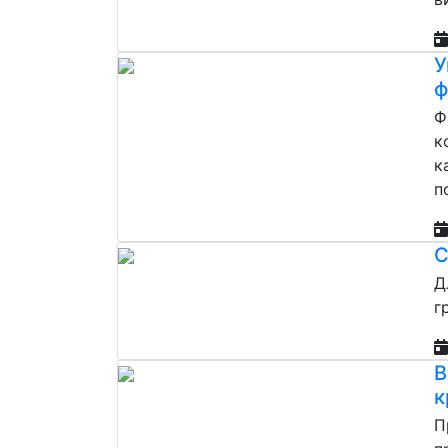
У
ф
Ф
к
к
п
С
Д
г
В
к
П