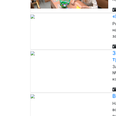
«
Р
н
з
З
т
З
№
к
В
Н
в
в