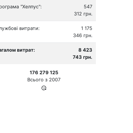
рограма "Хелпус":
547
312 грн.
лужбові витрати:
1 175
346 грн.
агалом витрат:
8 423
743 грн.
176 279 125
Всього з
2007