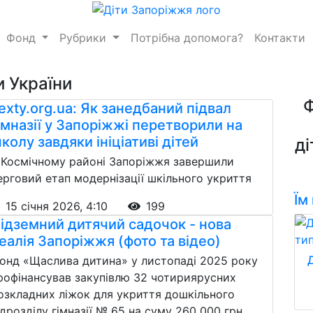
Фонд
Рубрики
Потрібна допомога?
Контакти
и України
exty.org.ua: Як занедбаний підвал
імназії у Запоріжжі перетворили на
колу завдяки ініціативі дітей
ді
 Космічному районі Запоріжжя завершили
ерговий етап модернізації шкільного укриття
Їм
15 січня 2026, 4:10
199
ідземний дитячий садочок - нова
еалія Запоріжжя (фото та відео)
онд «Щаслива дитина» у листопаді 2025 року
рофінансував закупівлю 32 чотириярусних
озкладних ліжок для укриття дошкільного
ідрозділу гімназії № 65 на суму 260 000 грн.