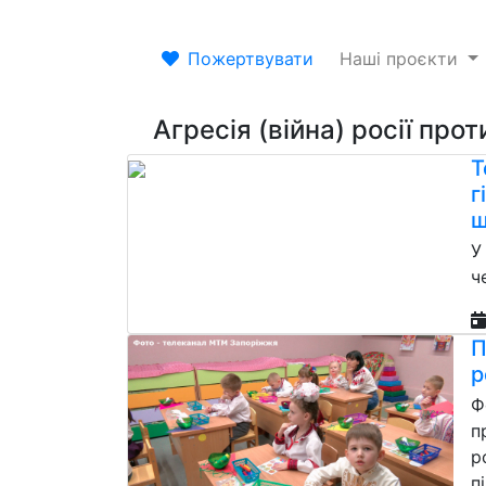
Пожертвувати
Наші проєкти
Агресія (війна) росії прот
T
г
ш
У
ч
П
р
Ф
п
р
п