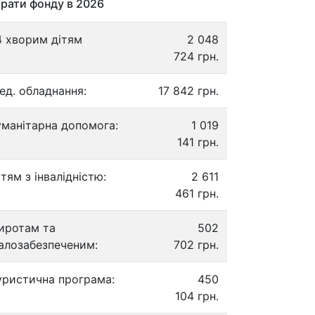
рати фонду в 2026
4 хворим дітям
2 048
724 грн.
ед. обладнання:
17 842 грн.
уманітарна допомога:
1 019
141 грн.
ітям з інвалідністю:
2 611
461 грн.
иротам та
502
алозабезпеченим:
702 грн.
уристична програма:
450
104 грн.