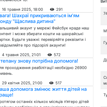
Вит
16 травня 2025, 18:00
291
7
вага! Шахраї прикриваються ім'ям
онду "Щаслива дитина"
альшивий акаунт у мережі Фейсбук краде наш
М
онтент і може збирати кошти на шахрайські
артки. Будьте уважні: перевіряйте реквізити і
Г
овідомляйте про підозрілі акаунти!
4 травня 2025, 21:01
572
Д
тепану знову потрібна допомога!
ля проходження реабілітації необхідно 26900
ривень.
С
29 квітня 2025, 21:00
517
м
аша допомога змінює життя дітей на
раще!
Т
ротягом останніх кількох місяців п’ятеро дітей