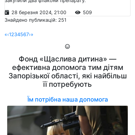
закупили два флакони препарату.
28 березня 2024, 21:00
509
Знайдено публикацій: 251
«
‹
1
2
3
4
5
6
7
›
»
Фонд «Щаслива дитина» —
ефективна допомога тим дітям
Запорізької області, які найбільш
її потребують
Їм потрібна наша допомога