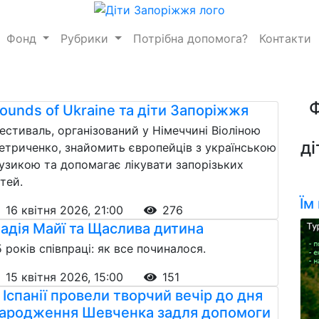
Фонд
Рубрики
Потрібна допомога?
Контакти
ounds of Ukraine та діти Запоріжжя
естиваль, організований у Німеччині Віоліною
ді
етриченко, знайомить європейців з українською
узикою та допомагає лікувати запорізьких
ітей.
Їм
16 квітня 2026, 21:00
276
адія Майї та Щаслива дитина
5 років співпраці: як все починалося.
15 квітня 2026, 15:00
151
 Іспанії провели творчий вечір до дня
ародження Шевченка задля допомоги