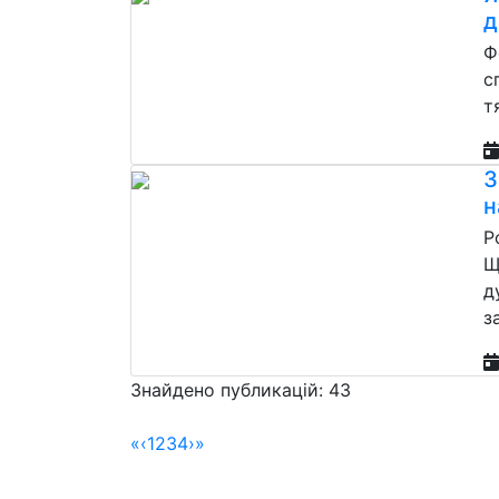
д
Ф
с
т
З
н
Р
Щ
д
з
Знайдено публикацій: 43
«
‹
1
2
3
4
›
»