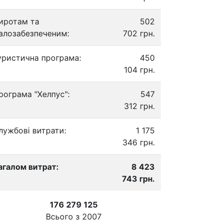
иротам та
502
алозабезпеченим:
702 грн.
уристична програма:
450
104 грн.
рограма "Хелпус":
547
312 грн.
лужбові витрати:
1 175
346 грн.
агалом витрат:
8 423
743 грн.
176 279 125
Всього з
2007