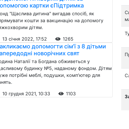
опомогою картки єПідтримка
С
онд "Щаслива дитина" вигадав спосіб, як
м
прямувати кошти за вакцинацію на допомогу
яжкохворим дітям.
Т
13 січня 2022, 17:52
1265
акликаємо допомогти сім'ї з 8 дітьми
апередодні новорічних свят
П
одина Наталії та Богдана обживеться у
асливому будинку №5, наданому фондом. Дітям
уже потрібні меблі, подушки, комп'ютер для
С
анять.
10 грудня 2021, 10:33
1103
З