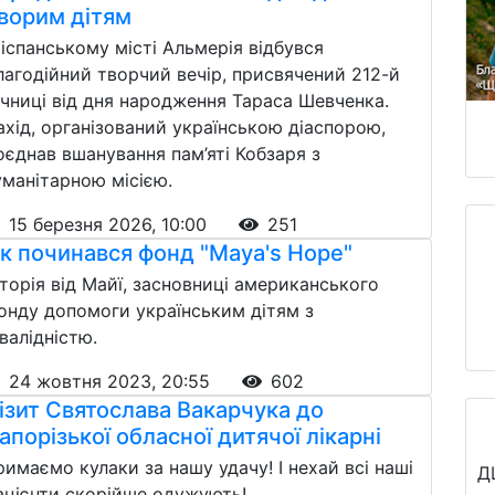
ворим дітям
 іспанському місті Альмерія відбувся
лагодійний творчий вечір, присвячений 212-й
ічниці від дня народження Тараса Шевченка.
ахід, організований українською діаспорою,
оєднав вшанування пам’яті Кобзаря з
уманітарною місією.
15 березня 2026, 10:00
251
к починався фонд "Maya's Hope"
сторія від Майї, засновниці американського
онду допомоги українським дітям з
нвалідністю.
24 жовтня 2023, 20:55
602
ізит Святослава Вакарчука до
апорізької обласної дитячої лікарні
римаємо кулаки за нашу удачу! І нехай всі наші
Д
ацієнти скорійше одужують!