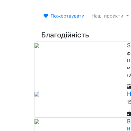
Пожертвувати
Наші проєкти
Благодійність
S
Ф
П
м
д
Н
1
В
н