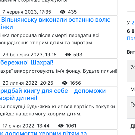
7 червня 2023, 17:35
435
 Вільнянську виконали останню волю
У
2
інки
6 
інка попросила після смерті передати всі
Пов
аощадження хворим дітям та сиротам.
Вит
29 березня 2023, 19:15
593
бережно! Шахраї!
7
ахраї використовують ім’я фонду. Будьте пильні!
20 липня 2022, 20:25
1656
М
ридбай книгу для себе – допоможи
ворій дитині!
Г
ри покупці будь-яких книг вся вартість покупки
адійде на допомогу хворим дітям.
17 січня 2022, 13:44
1061
Д
к допомогти хворим дітям за