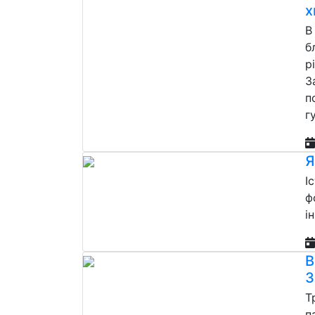
х
В
б
р
З
п
г
Я
І
ф
і
В
З
Т
п