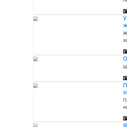
У
ж
Ж
з
О
Ш
П
х
П
н
Я