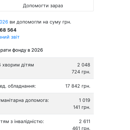
Допомогти зараз
026
ви допомогли на суму грн.
868 564
ний звіт
рати фонду в 2026
4 хворим дітям
2 048
724 грн.
ед. обладнання:
17 842 грн.
уманітарна допомога:
1 019
141 грн.
ітям з інвалідністю:
2 611
461 грн.