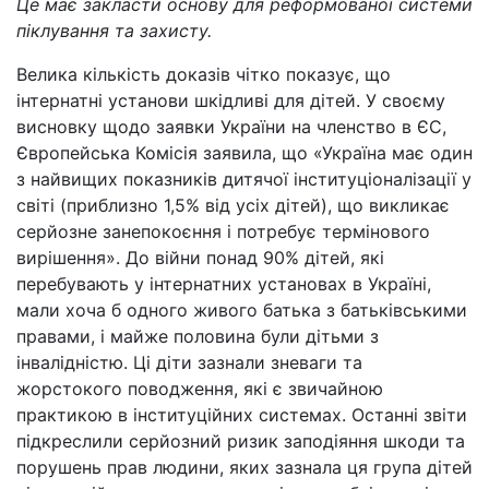
Це має закласти основу для реформованої системи
піклування та захисту.
Велика кількість доказів чітко показує, що
інтернатні установи шкідливі для дітей. У своєму
висновку щодо заявки України на членство в ЄС,
Європейська Комісія заявила, що «Україна має один
з найвищих показників дитячої інституціоналізації у
світі (приблизно 1,5% від усіх дітей), що викликає
серйозне занепокоєння і потребує термінового
вирішення». До війни понад 90% дітей, які
перебувають у інтернатних установах в Україні,
мали хоча б одного живого батька з батьківськими
правами, і майже половина були дітьми з
інвалідністю. Ці діти зазнали зневаги та
жорстокого поводження, які є звичайною
практикою в інституційних системах. Останні звіти
підкреслили серйозний ризик заподіяння шкоди та
порушень прав людини, яких зазнала ця група дітей