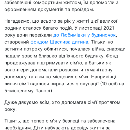
забезпечені комфортним житлом, їм допомогли з
оформленням документів та проїздом.
Нагадаємо, що всього за рік у житті цієї великої
родини сталося багато подій. У листопаді 2021
року вони переїхали
до Любимівки у будиночок
,
створений
фондом Щаслива дитина
. Тільки-но
встигли потроху обжитися, почалася війна, снаряди
падали зовсім близько від їхнього будинку. Фонд
продовжував підтримувати сім'ю, а батьки як
волонтери допомагали розвозити гуманітарну
допомогу та ліки по місцевих сім'ях. Наприкінці
липня сім'ї вдалося вирватися з окупації (10 осіб на
5-місцевому Ланосі).
Дуже дякуємо всім, хто допомагав сім'ї протягом
року!
Тішить, що тепер сім'я у безпеці та забезпечена
необхідним. Діти набувають досвіду життя за