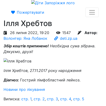
Пожертвувати
Ілля Хребтов
26 липня 2022, 19:20
1547
Автор:
Волонтер: Яна Лобанок
deti.zp.ua
Збір коштів припинено!
Необхідна сума зібрана.
Дякуємо, друзі!
Ілля Хребтов, 27.11.2017 року народження
Діагноз:
Гострий лімфобластний лейкоз.
Новини про лікування
Виписка:
стр. 1
,
стр. 2
,
стр. 3
,
стр. 4
,
стр. 5