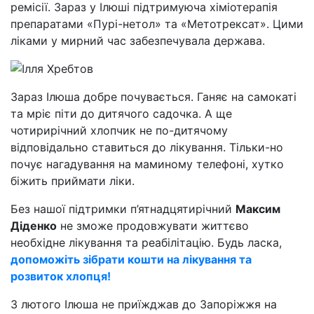
ремісії. Зараз у Ілюші підтримуюча хіміотерапія
препаратами «Пурі-нетол» та «Метотрексат». Цими
ліками у мирний час забезпечувала держава.
Зараз Ілюша добре почувається. Ганяє на самокаті
та мріє піти до дитячого садочка. А ще
чотирирічний хлопчик не по-дитячому
відповідально ставиться до лікування. Тільки-но
почує нагадування на маминому телефоні, хутко
біжить приймати ліки.
Без нашої підтримки п’ятнадцятирічний
Максим
Діденко
не зможе продовжувати життєво
необхідне лікування та реабілітацію. Будь ласка,
допоможіть зібрати кошти на лікування та
розвиток хлопця!
З лютого Ілюша не приїжджав до Запоріжжя на