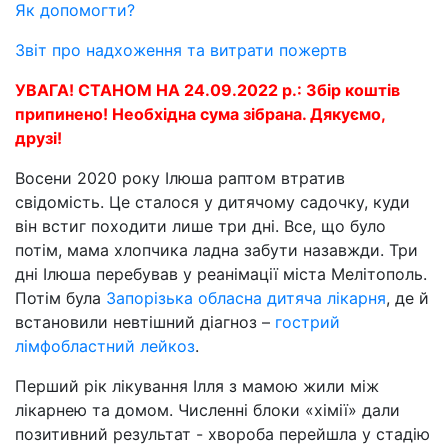
Як допомогти?
Звіт про надхоження та витрати пожертв
УВАГА! СТАНОМ НА 24.09.2022 р.: Збір коштів
припинено! Необхідна сума зібрана. Дякуємо,
друзі!
Восени 2020 року Ілюша раптом втратив
свідомість. Це сталося у дитячому садочку, куди
він встиг походити лише три дні. Все, що було
потім, мама хлопчика ладна забути назавжди. Три
дні Ілюша перебував у реанімації міста Мелітополь.
Потім була
Запорізька обласна дитяча лікарня
, де й
встановили невтішний діагноз –
гострий
лімфобластний лейкоз
.
Перший рік лікування Ілля з мамою жили між
лікарнею та домом. Численні блоки «хімії» дали
позитивний результат - хвороба перейшла у стадію