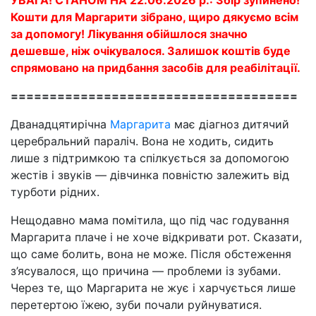
УВАГА! СТАНОМ НА 22.06.2026 р.: Збір зупинено!
Кошти для Маргарити зібрано, щиро дякуємо всім
за допомогу! Лікування обійшлося значно
дешевше, ніж очікувалося. Залишок коштів буде
спрямовано на придбання засобів для реабілітації.
=====================================
Дванадцятирічна
Маргарита
має діагноз дитячий
церебральний параліч. Вона не ходить, сидить
лише з підтримкою та спілкується за допомогою
жестів і звуків — дівчинка повністю залежить від
турботи рідних.
Нещодавно мама помітила, що під час годування
Маргарита плаче і не хоче відкривати рот. Сказати,
що саме болить, вона не може. Після обстеження
з’ясувалося, що причина — проблеми із зубами.
Через те, що Маргарита не жує і харчується лише
перетертою їжею, зуби почали руйнуватися.