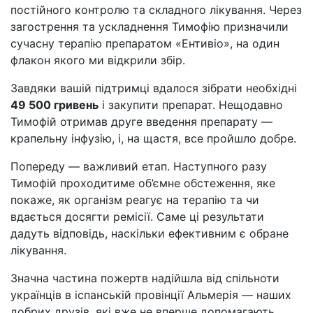
постійного контролю та складного лікування. Через
загострення та ускладнення Тимофію призначили
сучасну терапію препаратом «Ентивіо», на один
флакон якого ми відкрили збір.
Завдяки вашій підтримці вдалося зібрати необхідні
49 500 гривень
і закупити препарат. Нещодавно
Тимофій отримав друге введення препарату —
крапельну інфузію, і, на щастя, все пройшло добре.
Попереду — важливий етап. Наступного разу
Тимофій проходитиме об’ємне обстеження, яке
покаже, як організм реагує на терапію та чи
вдається досягти ремісії. Саме ці результати
дадуть відповідь, наскільки ефективним є обране
лікування.
Значна частина пожертв надійшла від спільноти
українців в іспанській провінції Альмерія — наших
добрих друзів, які вже не вперше допомагають