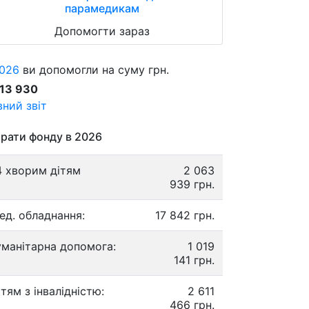
парамедикам
Допомогти зараз
026
ви допомогли на суму грн.
913 930
ний звіт
рати фонду в 2026
4 хворим дітям
2 063
939 грн.
ед. обладнання:
17 842 грн.
уманітарна допомога:
1 019
141 грн.
ітям з інвалідністю:
2 611
466 грн.