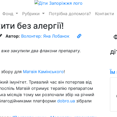
Фонд
Рубрики
Потрібна допомога?
Контакти
ти без алергії!
Автор:
Волонтер: Яна Лобанок
ді
а вже закупили два флакони препарату.
 збору для
Матвія Камінського
!
Їм
ий імунітет. Тривалий час він потерпав від
к поспіль Матвій отримує терапію препаратом
лька місяців тому ми розпочали збір на річний
а благодійниками платформи
dobro.ua
зібрали