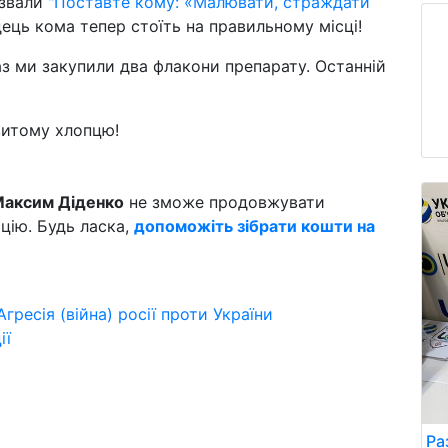
азвали
"Поставте кому: «Малювати, страждати
ець кома тепер стоїть на правильному місці!
з ми закупили два флакони препарату. Останній
витому хлопцю!
аксим Діденко
не зможе продовжувати
ацію. Будь ласка,
допоможіть зібрати кошти на
Агресія (війна) росії проти України
ії
Ра