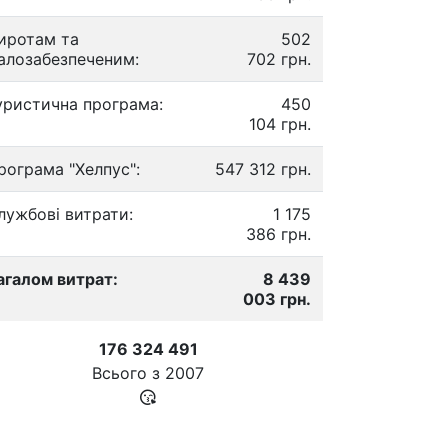
иротам та
502
алозабезпеченим:
702 грн.
уристична програма:
450
104 грн.
рограма "Хелпус":
547 312 грн.
лужбові витрати:
1 175
386 грн.
агалом витрат:
8 439
003 грн.
176 324 491
Всього з
2007