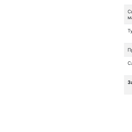
С
м
Т
П
С
З