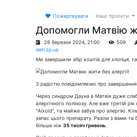
Пожертвувати
Наші проєкти
Допомогли Матвію жи
28 березня 2024, 21:00
509
deti.zp.ua
Ми завершили збір коштів для хлопця, т
З радістю повідомляємо про завершення
Через синдром Дауна в Матвія дуже слабк
алергічного полінозу. Але вже третій рі
"Alxoid", та майже забув про алергію. Кі
запас цього препарату. Разом з вами т
більше ніж
35 тисяч гривень
.