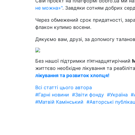
Свій проєкт на платформі dobro.ua ми н
не можна»"
. Завдяки сотням добрих серд
Через обмежений срок придатності, зара
флакон купимо восени.
Дякуємо вам, друзі, за допомогу талано
Без нашої підтримки п’ятнадцятирічний
М
життєво необхідне лікування та реабіліт
лікування та розвиток хлопця!
Всі статті цього автора
#Гарні новини
#Звіти фонду
#Україна
#
#Матвій Камінський
#Авторські публікац