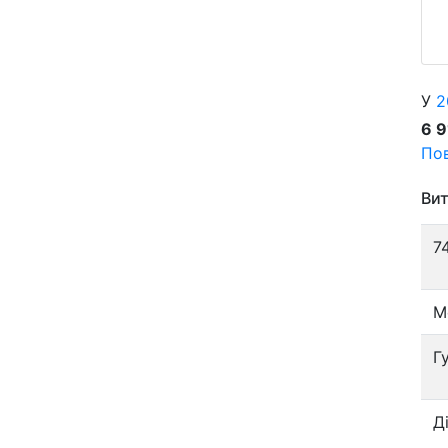
У
2
6 
Пов
Вит
7
М
Г
Д