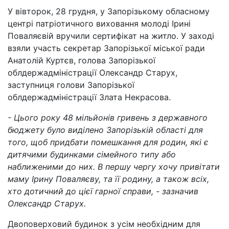
У вівторок, 28 грудня, у Запорізькому обласному
центрі патріотичного виховання молоді Ірині
Поваляєвій вручили сертифікат на житло. У заході
взяли участь секретар Запорізької міської ради
Анатолій Куртєв, голова Запорізької
облдержадміністрації Олександр Старух,
заступниця голови Запорізької
облдержадміністрації Злата Некрасова.
- Цього року 48 мільйонів гривень з державного
бюджету було виділено Запорізькій області для
того, щоб придбати помешкання для родин, які є
дитячими будинками сімейного типу або
наближеними до них. В першу чергу хочу привітати
маму Ірину Поваляєву, та її родину, а також всіх,
хто дотичний до цієї гарної справи, - зазначив
Олександр Старух.
Двоповерховий будинок з усім необхідним для