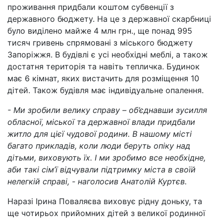
проживання придбали коштом субвенції з
державного бюджету. На це з державної скарбниці
було виділено майже 4 млн грн., ще понад 995
тисяч гривень спрямовані з міського бюджету
Запоріжжя. В будівлі є усі необхідні меблі, а також
достатня територія та навіть тепличка. Будинок
має 6 кімнат, яких вистачить для розміщення 10
дітей. Також будівля має індивідуальне опалення.
- Ми зробили велику справу – об’єднавши зусилля
обласної, міської та державної влади придбали
житло для цієї чудової родини. В нашому місті
багато прикладів, коли люди беруть опіку над
дітьми, виховують їх. І ми зробимо все необхідне,
аби такі сім’ї відчували підтримку міста в своїй
нелегкій справі, - наголосив Анатолій Куртєв.
Наразі Ірина Поваляєва виховує рідну доньку, та
ще чотирьох прийомних дітей з великої родинної