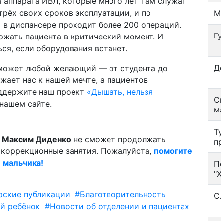
ва аппарата ИВЛ, которые много лет там служат
трёх своих сроков эксплуатации, и по
М
о в диспансере проходит более 200 операций.
Г
жать пациента в критический момент. И
ся, если оборудования встанет.
Д
может любой желающий — от студента до
жает нас к нашей мечте, а пациентов
оддержите наш проект
«Дышать, нельзя
С
нашем сайте.
м
Т
й
Максим Диденко
не сможет продолжать
п
коррекционные занятия. Пожалуйста,
помогите
е мальчика!
П
"
рские публикации
#Благотворительность
С
й ребёнок
#Новости об отделении и пациентах