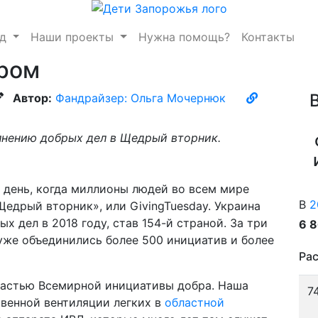
нд
Наши проекты
Нужна помощь?
Контакты
иром
Автор:
Фандрайзер: Ольга Мочернюк
лнению добрых дел в Щедрый вторник.
 день, когда миллионы людей во всем мире
В
2
Щедрый вторник», или GivingTuesday. Украина
 дел в 2018 году, став 154-й страной. За три
6 
уже объединились более 500 инициатив и более
Рас
частью Всемирной инициативы добра. Наша
7
твенной вентиляции легких в
областной