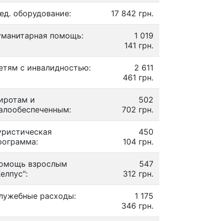
ед. оборудование:
17 842 грн.
уманитарная помощь:
1 019
141 грн.
етям с инвалидностью:
2 611
461 грн.
иротам и
502
алообеспеченным:
702 грн.
уристическая
450
рограмма:
104 грн.
омощь взрослым
547
Хелпус":
312 грн.
лужебные расходы:
1 175
346 грн.