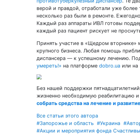
противотуберкулезный диспансер
. Те д
верой и правдой, отработали уже более 
несколько раз были в ремонте. Ежегодн
Каждый раз аппараты ИВЛ готовы поддер
каждый раз пациент рискует не проснуть
Принять участие в «Щедром вторнике» 
крупного бизнеса. Любая помощь прибли
диспансера — к успешному лечению. П
умереть!»
на платформе
dobro.ua
или на 
Без нашей поддержки пятнадцатилетни
жизненно необходимую реабилитацию и 
собрать средства на лечение и развити
Все статьи этого автора
#Запорожье и область
#Украина
#Авто
#Акции и мероприятия фонда Счастливы