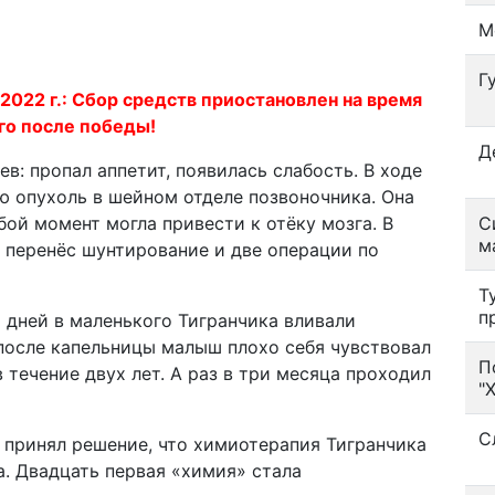
М
Г
2 г.: Сбор средств приостановлен на время
го после победы!
Д
ев: пропал аппетит, появилась слабость. В ходе
 опухоль в шейном отделе позвоночника. Она
ой момент могла привести к отёку мозга. В
С
м
перенёс шунтирование и две операции по
Т
п
 дней в маленького Тигранчика вливали
после капельницы малыш плохо себя чувствовал
П
 течение двух лет. А раз в три месяца проходил
"
С
й принял решение, что химиотерапия Тигранчика
. Двадцать первая «химия» стала