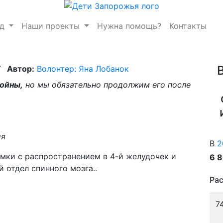
нд
Наши проекты
Нужна помощь?
Контакты
Автор:
Волонтер: Яна Лобанок
войны,
но мы обязательно продолжим его после
ия
В
2
мки с распространением в 4-й желудочек и
6 
 отдел спинного мозга..
Рас
7