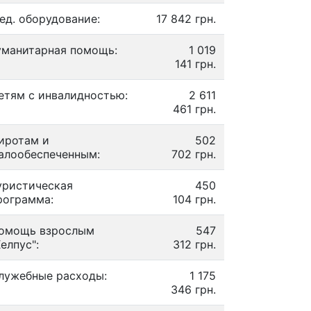
ед. оборудование:
17 842 грн.
уманитарная помощь:
1 019
141 грн.
етям с инвалидностью:
2 611
461 грн.
иротам и
502
алообеспеченным:
702 грн.
уристическая
450
рограмма:
104 грн.
омощь взрослым
547
Хелпус":
312 грн.
лужебные расходы:
1 175
346 грн.