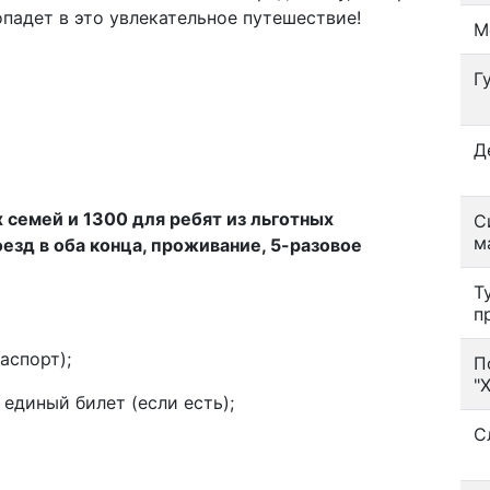
опадет в это увлекательное путешествие!
М
Г
Д
 семей и 1300 для ребят из льготных
С
м
езд в оба конца, проживание, 5-разовое
Т
п
аспорт);
П
"
единый билет (если есть);
С