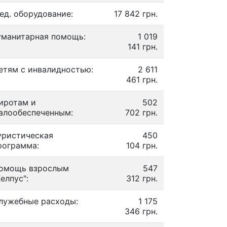
ед. оборудование:
17 842 грн.
уманитарная помощь:
1 019
141 грн.
етям с инвалидностью:
2 611
461 грн.
иротам и
502
алообеспеченным:
702 грн.
уристическая
450
рограмма:
104 грн.
омощь взрослым
547
Хелпус":
312 грн.
лужебные расходы:
1 175
346 грн.