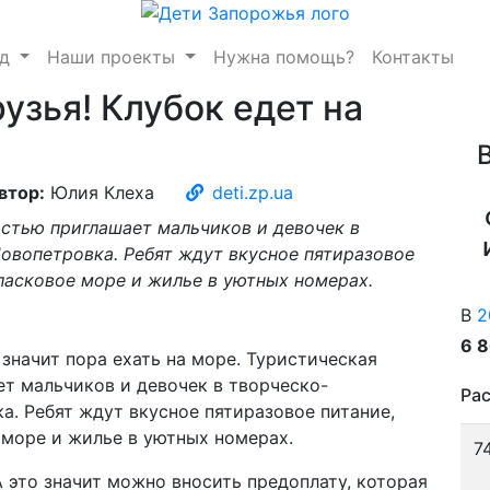
нд
Наши проекты
Нужна помощь?
Контакты
узья! Клубок едет на
втор:
Юлия Клеха
deti.zp.ua
стью приглашает мальчиков и девочек в
овопетровка. Ребят ждут вкусное пятиразовое
 ласковое море и жилье в уютных номерах.
В
2
6 
значит пора ехать на море. Туристическая
т мальчиков и девочек в творческо-
Рас
а. Ребят ждут вкусное пятиразовое питание,
 море и жилье в уютных номерах.
7
 это значит можно вносить предоплату, которая