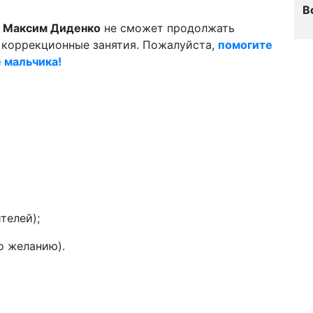
В
й
Максим Диденко
не сможет продолжать
коррекционные занятия. Пожалуйста,
помогите
е мальчика!
телей);
о желанию).