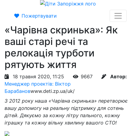
Пожертвувати
«Чарівна скринька»: Як
ваші старі речі та
релокація турботи
рятують життя
18 травня 2020, 11:25
9667
Автор:
Менеджер проектів: Віктор
Барабанов
www.deti.zp.ua/uk/
З 2012 року наша «Чарівна скринька» перетворює
вашу допомогу на реальну підтримку для сотень
дітей. Дякуємо за кожну літру пального, кожну
іграшку та кожну вільну хвилину вашого СТО!