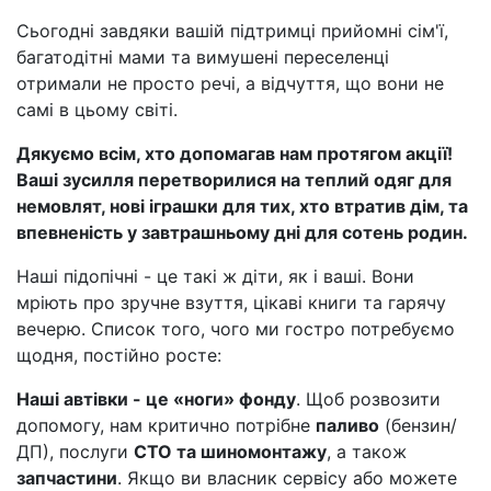
Сьогодні завдяки вашій підтримці прийомні сім'ї,
багатодітні мами та вимушені переселенці
отримали не просто речі, а відчуття, що вони не
самі в цьому світі.
Дякуємо всім, хто допомагав нам протягом акції!
Ваші зусилля перетворилися на теплий одяг для
немовлят, нові іграшки для тих, хто втратив дім, та
впевненість у завтрашньому дні для сотень родин.
Наші підопічні - це такі ж діти, як і ваші. Вони
мріють про зручне взуття, цікаві книги та гарячу
вечерю. Список того, чого ми гостро потребуємо
щодня, постійно росте:
Наші автівки - це «ноги» фонду
. Щоб розвозити
допомогу, нам критично потрібне
паливо
(бензин/
ДП), послуги
СТО та шиномонтажу
, а також
запчастини
. Якщо ви власник сервісу або можете