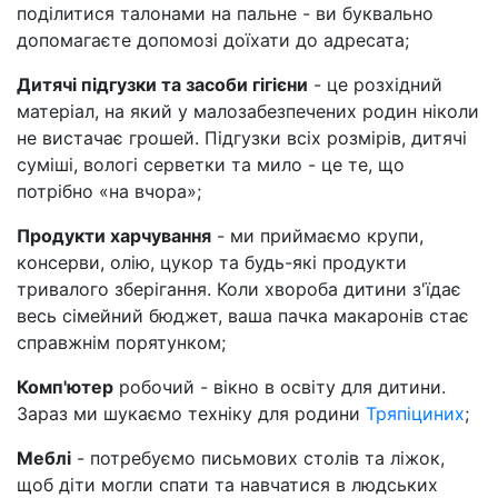
поділитися талонами на пальне - ви буквально
допомагаєте допомозі доїхати до адресата;
Дитячі підгузки та засоби гігієни
- це розхідний
матеріал, на який у малозабезпечених родин ніколи
не вистачає грошей. Підгузки всіх розмірів, дитячі
суміші, вологі серветки та мило - це те, що
потрібно «на вчора»;
Продукти харчування
- ми приймаємо крупи,
консерви, олію, цукор та будь-які продукти
тривалого зберігання. Коли хвороба дитини з'їдає
весь сімейний бюджет, ваша пачка макаронів стає
справжнім порятунком;
Комп'ютер
робочий - вікно в освіту для дитини.
Зараз ми шукаємо техніку для родини
Тряпіциних
;
Меблі
- потребуємо письмових столів та ліжок,
щоб діти могли спати та навчатися в людських