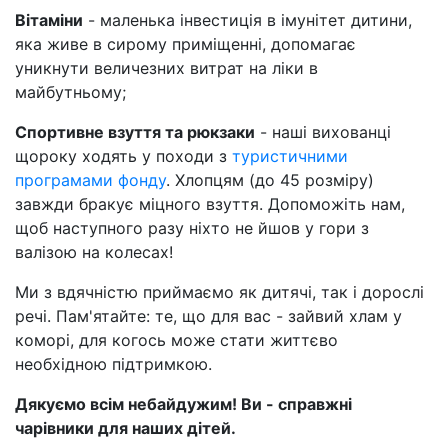
Вітаміни
- маленька інвестиція в імунітет дитини,
яка живе в сирому приміщенні, допомагає
уникнути величезних витрат на ліки в
майбутньому;
Спортивне взуття та рюкзаки
- наші вихованці
щороку ходять у походи з
туристичними
програмами фонду
. Хлопцям (до 45 розміру)
завжди бракує міцного взуття. Допоможіть нам,
щоб наступного разу ніхто не йшов у гори з
валізою на колесах!
Ми з вдячністю приймаємо як дитячі, так і дорослі
речі. Пам'ятайте: те, що для вас - зайвий хлам у
коморі, для когось може стати життєво
необхідною підтримкою.
Дякуємо всім небайдужим! Ви - справжні
чарівники для наших дітей.