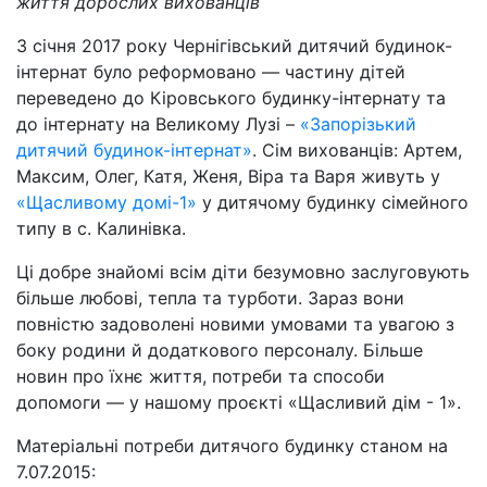
життя дорослих вихованців
З січня 2017 року Чернігівський дитячий будинок-
інтернат було реформовано — частину дітей
переведено до Кіровського будинку-інтернату та
до інтернату на Великому Лузі –
«Запорізький
дитячий будинок-інтернат»
. Сім вихованців: Артем,
Максим, Олег, Катя, Женя, Віра та Варя живуть у
«Щасливому домі-1»
у дитячому будинку сімейного
типу в с. Калинівка.
Ці добре знайомі всім діти безумовно заслуговують
більше любові, тепла та турботи. Зараз вони
повністю задоволені новими умовами та увагою з
боку родини й додаткового персоналу. Більше
новин про їхнє життя, потреби та способи
допомоги — у нашому проєкті «Щасливий дім - 1».
Матеріальні потреби дитячого будинку станом на
7.07.2015: