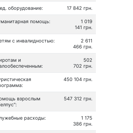
ед. оборудование:
17 842 грн.
уманитарная помощь:
1 019
141 грн.
етям с инвалидностью:
2 611
466 грн.
иротам и
502
алообеспеченным:
702 грн.
уристическая
450 104 грн.
рограмма:
омощь взрослым
547 312 грн.
Хелпус":
лужебные расходы:
1 175
386 грн.