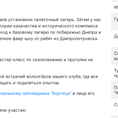
М
Г
ала установили палаточный лагерь. Затем у нас
тории казачества и исторического комплекса
еход к базовому лагерю по побережью Днепра и
Д
лепное фаер-шоу от ребят из Днепропетровска.
С
м
астер-класс по скалолазанию и прогулки на
Т
п
й встречей волонтёров нашего клуба, где все
бщать и поделиться опытом.
П
"
нальному заповедника "Хортица"
в лице его
С
яли участие: