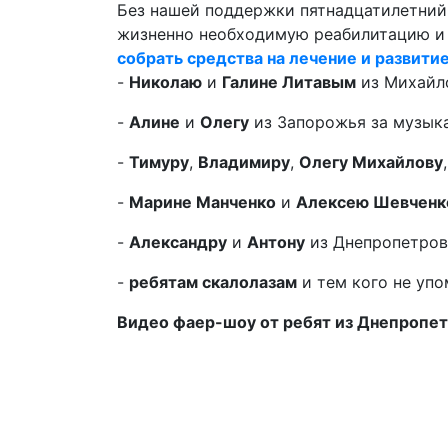
Без нашей поддержки пятнадцатилетни
жизненно необходимую реабилитацию и 
собрать средства на лечение и развити
-
Николаю
и
Галине Литавым
из Михайло
-
Алине
и
Олегу
из Запорожья за музык
-
Тимуру
,
Владимиру
,
Олегу Михайлову
-
Марине Манченко
и
Алексею Шевченк
-
Александру
и
Антону
из Днепропетров
-
ребятам скалолазам
и тем кого не упо
Видео фаер-шоу от ребят из Днепропет