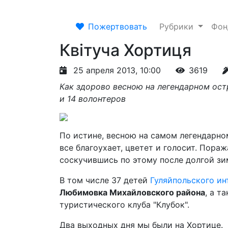
Пожертвовать
Рубрики
Фо
Квітуча Хортиця
25 апреля 2013, 10:00
3619
Как здорово весною на легендарном ост
и 14 волонтеров
По истине, весною на самом легендарно
все благоухает, цветет и голосит. Пора
соскучившись по этому после долгой зим
В том числе 37 детей
Гуляйпольского ин
Любимовка Михайловского района
, а т
туристического клуба "Клубок".
Два выходных дня мы были на Хортице.