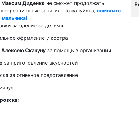
й
Максим Диденко
не сможет продолжать
В
коррекционные занятия. Пожалуйста,
помогите
е мальчика!
вки за бдение за детьми
альное офрмление у костра
,
Алексею Скакуну
за помощь в организации
о
за приготовление вкусностей
ска за огненное представление
мянул.
ровска: