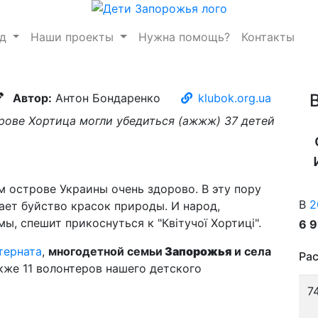
нд
Наши проекты
Нужна помощь?
Контакты
Автор:
Антон Бондаренко
klubok.org.ua
рове Хортица могли убедиться (ажжж) 37 детей
м острове Украины очень здорово. В эту пору
В
2
жает буйство красок природы. И народ,
ы, спешит прикоснуться к "Квітучої Хортиці".
6 
терната
,
многодетной семьи
Запорожья
и села
Рас
акже 11 волонтеров нашего детского
7