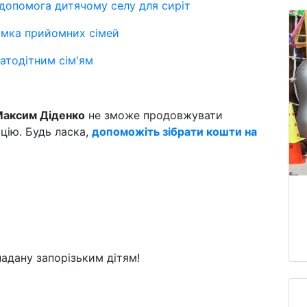
допомога дитячому селу для сиріт
римка прийомних сімей
атодітним сім'ям
аксим Діденко
не зможе продовжувати
ацію. Будь ласка,
допоможіть зібрати кошти на
надану запорізьким дітям!