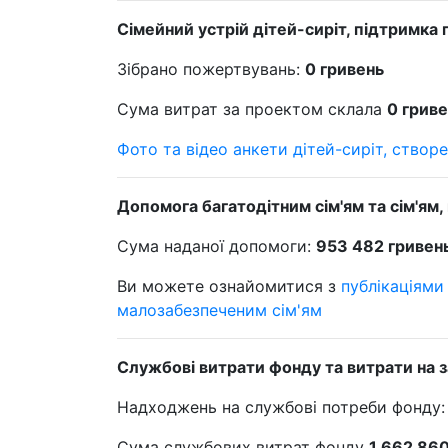
Сімейний устрій дітей-сиріт, підтримка
Зібрано пожертвувань:
0 гривень
Сума витрат за проектом склала
0 грив
Фото та відео анкети дітей-сиріт, створе
Допомога багатодітним сім'ям та сім'ям
Сума наданої допомоги:
953 482 гривен
Ви можете ознайомитися з
публікаціями
малозабезпеченим сім'ям
Службові витрати фонду та витрати на 
Надходжень на службові потреби фонду
Сума службових витрат фонду
1 662 860