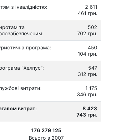
ітям з інвалідністю:
2 611
461 грн.
иротам та
502
алозабезпеченим:
702 грн.
уристична програма:
450
104 грн.
рограма "Хелпус":
547
312 грн.
лужбові витрати:
1 175
346 грн.
агалом витрат:
8 423
743 грн.
176 279 125
Всього з
2007