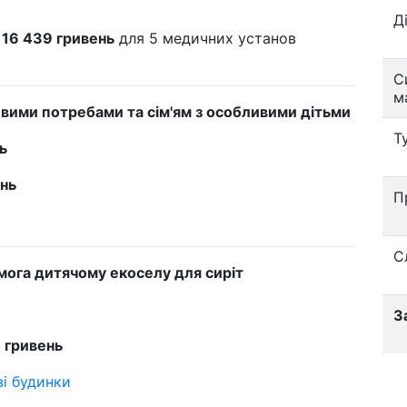
Д
116 439 гривень
для 5 медичних установ
С
м
ивими потребами та сім'ям з особливими дітьми
Т
ь
ень
П
С
мога дитячому екоселу для сиріт
З
 гривень
і будинки