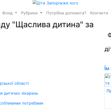
Фонд
Рубрики
Потрібна допомога?
Контакти
нду "Щаслива дитина" за
ді
Їм
ізької області
Пр
ля дитячих лікарень
 особливими потребами