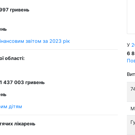
 997 гривень
ень
інансовим звітом за 2023 рік
У
2
6 
ї області:
Пов
Вит
1 437 003 гривень
7
ень
рим дітям
М
Г
тячих лікарень