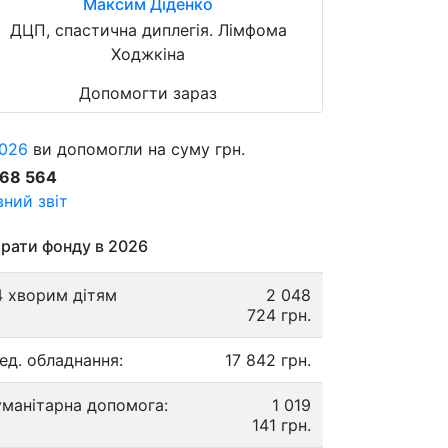
Максим Діденко
ДЦП, спастична диплегія. Лімфома
Ходжкіна
Допомогти зараз
026
ви допомогли на суму грн.
868 564
ний звіт
рати фонду в 2026
4 хворим дітям
2 048
724 грн.
ед. обладнання:
17 842 грн.
уманітарна допомога:
1 019
141 грн.