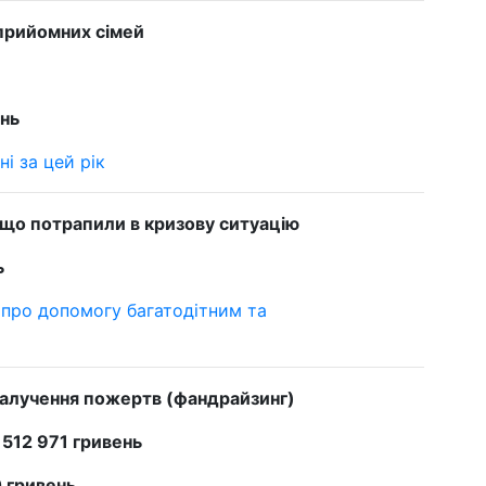
 прийомних сімей
ень
ні за цей рік
, що потрапили в кризову ситуацію
ь
 про допомогу багатодітним та
залучення пожертв (фандрайзинг)
:
512 971 гривень
 гривень