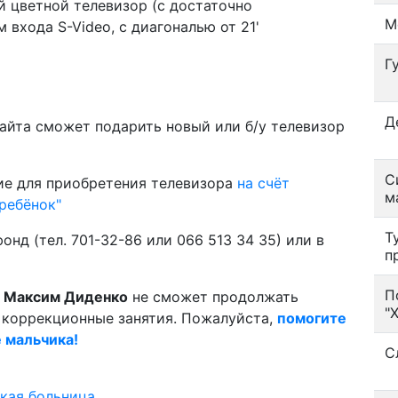
й цветной телевизор (с достаточно
М
входа S-Video, с диагональю от 21'
Г
Д
сайта сможет подарить новый или б/у телевизор
С
ие для приобретения телевизора
на счёт
м
ребёнок"
Т
д (тел. 701-32-86 или 066 513 34 35) или в
п
П
й
Максим Диденко
не сможет продолжать
"
коррекционные занятия. Пожалуйста,
помогите
е мальчика!
С
кая больница