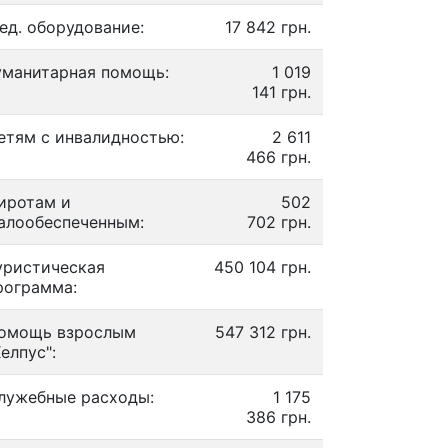
ед. оборудование:
17 842 грн.
уманитарная помощь:
1 019
141 грн.
етям с инвалидностью:
2 611
466 грн.
иротам и
502
алообеспеченным:
702 грн.
уристическая
450 104 грн.
рограмма:
омощь взрослым
547 312 грн.
Хелпус":
лужебные расходы:
1 175
386 грн.