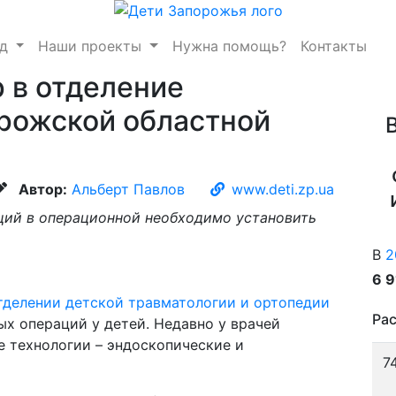
нд
Наши проекты
Нужна помощь?
Контакты
 в отделение
рожской областной
Автор:
Альберт Павлов
www.deti.zp.ua
ций в операционной необходимо установить
В
2
6 
тделении детской травматологии и ортопедии
Рас
х операций у детей. Недавно у врачей
 технологии – эндоскопические и
7