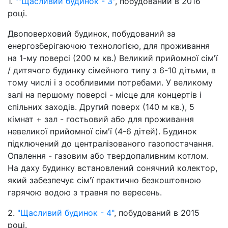
1.
""Щасливий будинок - 3"
, побудований в 2016
році.
Двоповерховий будинок, побудований за
енергозберігаючою технологією, для проживання
на 1-му поверсі (200 м кв.) Великий прийомної сім'ї
/ дитячого будинку сімейного типу з 6-10 дітьми, в
тому числі і з особливими потребами. У великому
залі на першому поверсі - місце для концертів і
спільних заходів. Другий поверх (140 м кв.), 5
кімнат + зал - гостьовий або для проживання
невеликої прийомної сім'ї (4-6 дітей). Будинок
підключений до централізованого газопостачання.
Опалення - газовим або твердопаливним котлом.
На даху будинку встановлений сонячний колектор,
який забезпечує сім'ї практично безкоштовною
гарячою водою з травня по вересень.
2.
"Щасливий будинок - 4"
, побудований в 2015
році.