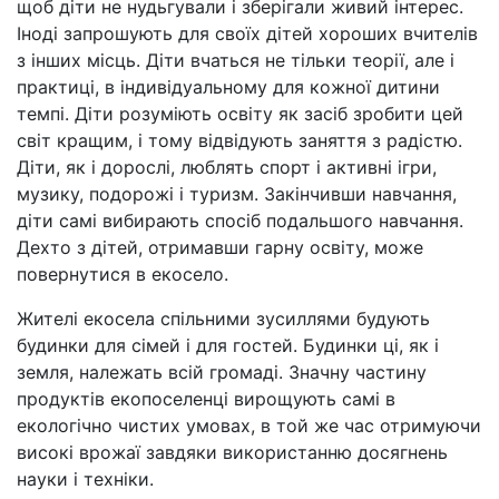
щоб діти не нудьгували і зберігали живий інтерес.
Іноді запрошують для своїх дітей хороших вчителів
з інших місць. Діти вчаться не тільки теорії, але і
практиці, в індивідуальному для кожної дитини
темпі. Діти розуміють освіту як засіб зробити цей
світ кращим, і тому відвідують заняття з радістю.
Діти, як і дорослі, люблять спорт і активні ігри,
музику, подорожі і туризм. Закінчивши навчання,
діти самі вибирають спосіб подальшого навчання.
Дехто з дітей, отримавши гарну освіту, може
повернутися в екосело.
Жителі екосела спільними зусиллями будують
будинки для сімей і для гостей. Будинки ці, як і
земля, належать всій громаді. Значну частину
продуктів екопоселенці вирощують самі в
екологічно чистих умовах, в той же час отримуючи
високі врожаї завдяки використанню досягнень
науки і техніки.