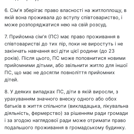
6. Сім'я зберігає право власності на житлоплощу, в
якій вона проживала до вступу співтовариство, і
може розпоряджатися нею на свій розсуд.
7. Прийомна сім'я (ПС) має право проживання в
співтоваристві до тих пір, поки не виростуть і не
закінчать навчання всі діти цієї родини (до 23
років). Після цього, ПС може поповнитися новими
прийомними дітьми, або звільнити житло для іншої
ПС, що має не досягли повноліття прийомних
дітей.
8. У деяких випадках ПС, діти в якій виросли, з
урахуванням значного внеску одного або обох
батьків в життя спільноти (викладацька, лікувальна
діяльність, фермерство) за рішенням ради громади
і за згодою наглядової ради може отримати право
подальшого проживання в громадському будинку.