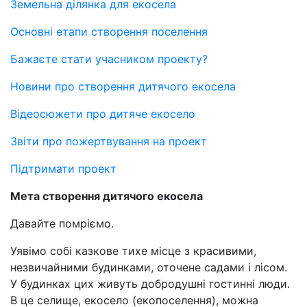
Земельна ділянка для екосела
Основні етапи створення поселення
Бажаєте стати учасником проекту?
Новини про створення дитячого екосела
Відеосюжети про дитяче екосело
Звіти про пожертвування на проект
Підтримати проект
Мета створення дитячого екосела
Давайте помріємо.
Уявімо собі казкове тихе місце з красивими,
незвичайними будинками, оточене садами і лісом.
У будинках цих живуть добродушні гостинні люди.
В це селище, екосело (екопоселення), можна