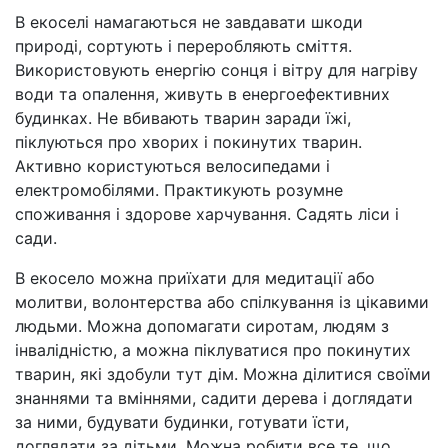
В екоселі намагаються не завдавати шкоди
природі, сортують і переробляють сміття.
Використовують енергію сонця і вітру для нагріву
води та опалення, живуть в енергоефективних
будинках. Не вбивають тварин заради їжі,
піклуються про хворих і покинутих тварин.
Активно користуються велосипедами і
електромобілями. Практикують розумне
споживання і здорове харчування. Садять ліси і
сади.
В екосело можна приїхати для медитації або
молитви, волонтерства або спілкування із цікавими
людьми. Можна допомагати сиротам, людям з
інвалідністю, а можна піклуватися про покинутих
тварин, які здобули тут дім. Можна ділитися своїми
знаннями та вміннями, садити дерева і доглядати
за ними, будувати будинки, готувати їсти,
доглядати за дітьми. Можна робити все те, що