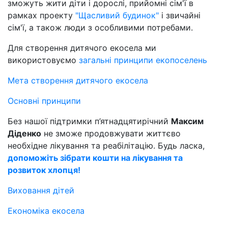
зможуть жити діти і дорослі, прийомні сім'ї в
рамках проекту
"Щасливий будинок"
і звичайні
сім'ї, а також люди з особливими потребами.
Для створення дитячого екосела ми
використовуємо
загальні принципи екопоселень
Мета створення дитячого екосела
Основні принципи
Без нашої підтримки п’ятнадцятирічний
Максим
Діденко
не зможе продовжувати життєво
необхідне лікування та реабілітацію. Будь ласка,
допоможіть зібрати кошти на лікування та
розвиток хлопця!
Виховання дітей
Економіка екосела