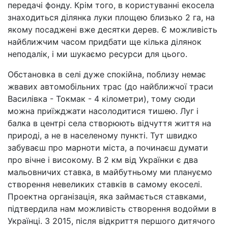
передачі фонду. Крім того, в користуванні екосела
знаходиться ділянка луки площею близько 2 га, на
якому посаджені вже десятки дерев. Є можливість
найближчим часом придбати ще кілька ділянок
неподалік, і ми шукаємо ресурси для цього.
Обстановка в селі дуже спокійна, поблизу немає
жвавих автомобільних трас (до найближчої траси
Василівка - Токмак - 4 кілометри), тому сюди
можна приїжджати насолодитися тишею. Луг і
балка в центрі села створюють відчуття життя на
природі, а не в населеному пункті. Тут швидко
забуваєш про марноти міста, а починаєш думати
про вічне і високому. В 2 км від Українки є два
мальовничих ставка, в майбутньому ми плануємо
створення невеликих ставків в самому екоселі.
Проектна організація, яка займається ставками,
підтвердила нам можливість створення водойми в
Українці. З 2015, після відкриття першого дитячого