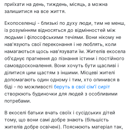
приїхати на день, тиждень, місяць, а можна
залишитися на все життя.
Екопоселенці - близькі по духу люди, тим не менш,
із розумінням відносяться до відмінностей між
людьми і філософськими течіями. Вони нікому не
нав'язують свої переконання і не люблять, коли
намагаються щось нав'язувати їм. Жителів екосела
об'єднує прагнення до пізнання істини і постійного
самовдосконалення. Вони хочуть бути щасливі і
ділитися цим щастям з іншими. Місцеві жителі
допомагають один одному і тим, хто опинився в
біді - по можливості
беруть в свої сім'ї сиріт
створюють будиночки для людей з особливими
потребами.
В екоселі батьки вчать своїх і сусідських дітей
тому, що вони самі добре знають (більшість
жителів добре освічені). Пояснюють матеріал так,