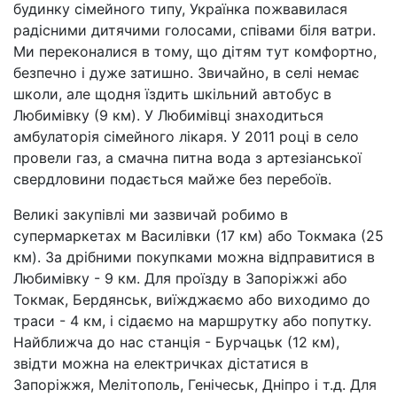
будинку сімейного типу, Українка пожвавилася
радісними дитячими голосами, співами біля ватри.
Ми переконалися в тому, що дітям тут комфортно,
безпечно і дуже затишно. Звичайно, в селі немає
школи, але щодня їздить шкільний автобус в
Любимівку (9 км). У Любимівці знаходиться
амбулаторія сімейного лікаря. У 2011 році в село
провели газ, а смачна питна вода з артезіанської
свердловини подається майже без перебоїв.
Великі закупівлі ми зазвичай робимо в
супермаркетах м Василівки (17 км) або Токмака (25
км). За дрібними покупками можна відправитися в
Любимівку - 9 км. Для проїзду в Запоріжжі або
Токмак, Бердянськ, виїжджаємо або виходимо до
траси - 4 км, і сідаємо на маршрутку або попутку.
Найближча до нас станція - Бурчацьк (12 км),
звідти можна на електричках дістатися в
Запоріжжя, Мелітополь, Генічеськ, Дніпро і т.д. Для