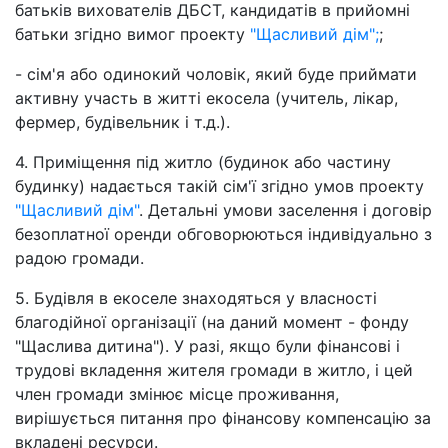
батьків вихователів ДБСТ, кандидатів в прийомні
батьки згідно вимог проекту
"Щасливий дім";
;
- сім'я або одинокий чоловік, який буде приймати
активну участь в житті екосела (учитель, лікар,
фермер, будівельник і т.д.).
4. Приміщення під житло (будинок або частину
будинку) надається такій сім'ї згідно умов проекту
"Щасливий дім"
. Детальні умови заселення і договір
безоплатної оренди обговорюються індивідуально з
радою громади.
5. Будівля в екоселе знаходяться у власності
благодійної організації (на даний момент - фонду
"Щаслива дитина"). У разі, якщо були фінансові і
трудові вкладення жителя громади в житло, і цей
член громади змінює місце проживання,
вирішується питання про фінансову компенсацію за
вкладені ресурси.