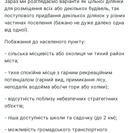
Зараз ми розглядаємо варіанти як цільної ділянки
для розміщення всіх або декількох будівель, так
поступового придбання декількох ділянок у різних
частинах поселення (бажано не дуже далеко одна
від одної).
Побажання до населеного пункту:
- сільська місцевість або околиця чи тихий район
міста;
- тихе спокійне місце з гарним рекреаційним
потенціалом (гарний вид, примикання лісу,
неподалік водойма або/чи гори або холми);
- відсутність поблизу небезпечних стратегічних
об’єктів;
- піша доступність школи та садочку (до 2 км);
- можливість громадського транспортного