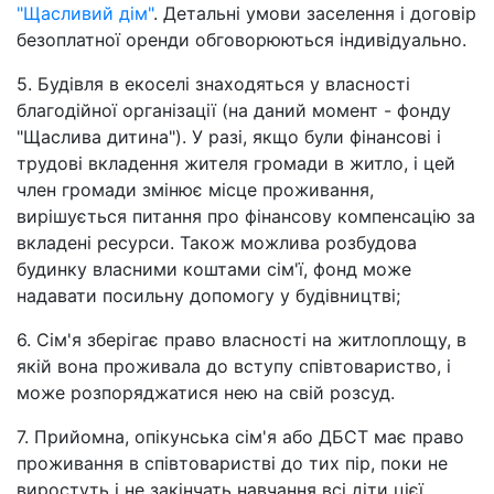
"Щасливий дім"
. Детальні умови заселення і договір
безоплатної оренди обговорюються індивідуально.
5. Будівля в екоселі знаходяться у власності
благодійної організації (на даний момент - фонду
"Щаслива дитина"). У разі, якщо були фінансові і
трудові вкладення жителя громади в житло, і цей
член громади змінює місце проживання,
вирішується питання про фінансову компенсацію за
вкладені ресурси. Також можлива розбудова
будинку власними коштами сім'ї, фонд може
надавати посильну допомогу у будівництві;
6. Сім'я зберігає право власності на житлоплощу, в
якій вона проживала до вступу співтовариство, і
може розпоряджатися нею на свій розсуд.
7. Прийомна, опікунська сім'я або ДБСТ має право
проживання в співтоваристві до тих пір, поки не
виростуть і не закінчать навчання всі діти цієї