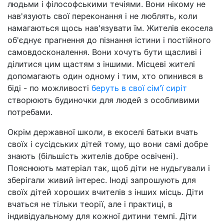
людьми і філософськими течіями. Вони нікому не
нав'язують свої переконання і не люблять, коли
намагаються щось нав'язувати їм. Жителів екосела
об'єднує прагнення до пізнання істини і постійного
самовдосконалення. Вони хочуть бути щасливі і
ділитися цим щастям з іншими. Місцеві жителі
допомагають один одному і тим, хто опинився в
біді - по можливості
беруть в свої сім'ї сиріт
створюють будиночки для людей з особливими
потребами.
Окрім державної школи, в екоселі батьки вчать
своїх і сусідських дітей тому, що вони самі добре
знають (більшість жителів добре освічені).
Пояснюють матеріал так, щоб діти не нудьгували і
зберігали живий інтерес. Іноді запрошують для
своїх дітей хороших вчителів з інших місць. Діти
вчаться не тільки теорії, але і практиці, в
індивідуальному для кожної дитини темпі. Діти