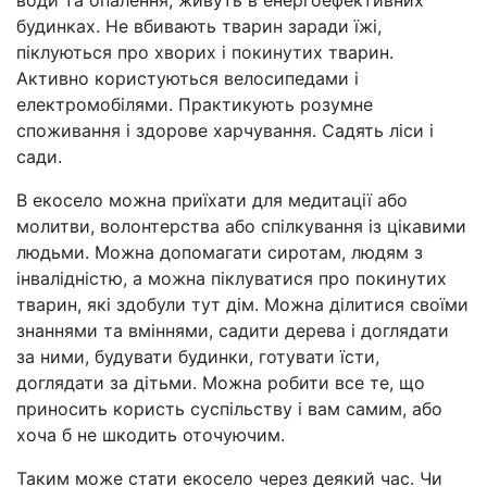
води та опалення, живуть в енергоефективних
будинках. Не вбивають тварин заради їжі,
піклуються про хворих і покинутих тварин.
Активно користуються велосипедами і
електромобілями. Практикують розумне
споживання і здорове харчування. Садять ліси і
сади.
В екосело можна приїхати для медитації або
молитви, волонтерства або спілкування із цікавими
людьми. Можна допомагати сиротам, людям з
інвалідністю, а можна піклуватися про покинутих
тварин, які здобули тут дім. Можна ділитися своїми
знаннями та вміннями, садити дерева і доглядати
за ними, будувати будинки, готувати їсти,
доглядати за дітьми. Можна робити все те, що
приносить користь суспільству і вам самим, або
хоча б не шкодить оточуючим.
Таким може стати екосело через деякий час. Чи