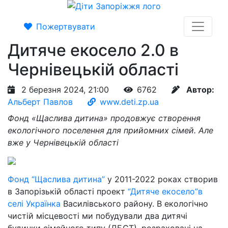
Пожертвувати
Дитяче екосело 2.0 в
Чернівецькій області
2 березня 2024, 21:00
6762
Автор:
Альберт Павлов
www.deti.zp.ua
Фонд «Щаслива дитина» продовжує створення
екологічного поселення для прийомних сімей. Але
вже у Чернівецькій області
Фонд “Щаслива дитина”
у 2011-2022 роках створив
в Запорізькій області проект
“Дитяче екосело”в
селі Українка
Василівського району. В екологічно
чистій місцевості ми побудували два дитячі