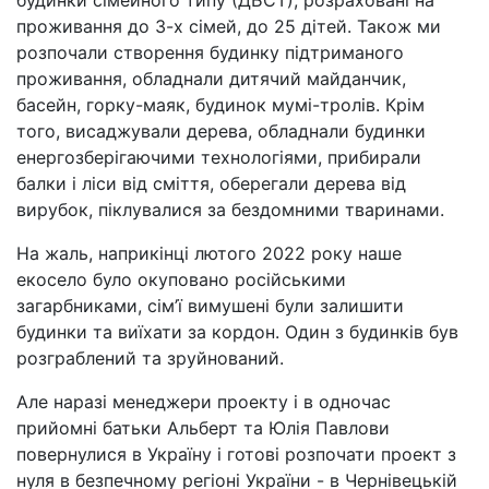
будинки сімейного типу (ДБСТ), розраховані на
проживання до 3-х сімей, до 25 дітей. Також ми
розпочали створення будинку підтриманого
проживання, обладнали дитячий майданчик,
басейн, горку-маяк, будинок мумі-тролів. Крім
того, висаджували дерева, обладнали будинки
енергозберігаючими технологіями, прибирали
балки і ліси від сміття, оберегали дерева від
вирубок, піклувалися за бездомними тваринами.
На жаль, наприкінці лютого 2022 року наше
екосело було окуповано російськими
загарбниками, сім’ї вимушені були залишити
будинки та виїхати за кордон. Один з будинків був
розграблений та зруйнований.
Але наразі менеджери проекту і в одночас
прийомні батьки Альберт та Юлія Павлови
повернулися в Україну і готові розпочати проект з
нуля в безпечному регіоні України - в Чернівецькій