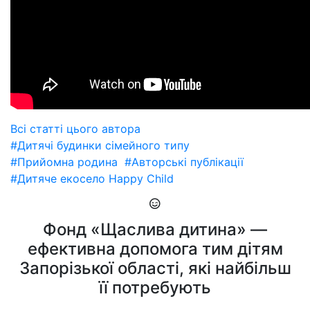
Всі статті цього автора
#Дитячі будинки сімейного типу
#Прийомна родина
#Авторські публікації
#Дитяче екосело Happy Child
Фонд «Щаслива дитина» —
ефективна допомога тим дітям
Запорізької області, які найбільш
її потребують