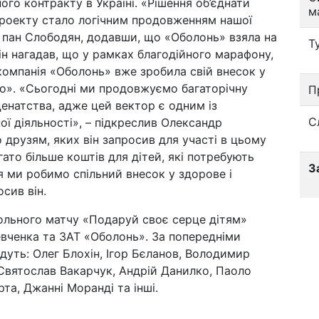
ого контракту в Україні. «Рішення об’єднати
м
 проекту стало логічним продовженням нашої
ав пан Слободян, додавши, що «Оболонь» взяла на
Т
Він нагадав, що у рамках благодійного марафону,
компанія «Оболонь» вже зробила свій внесок у
го». «Сьогодні ми продовжуємо багаторічну
П
енатства, адже цей вектор є одним із
С
ої діяльності», – підкреслив Олександр
 друзям, яких він запросив для участі в цьому
ато більше коштів для дітей, які потребують
З
 ми робимо спільний внесок у здорове і
сив він.
больного матчу «Подаруй своє серце дітям»
вченка та ЗАТ «Оболонь». За попередніми
дуть: Олег Блохін, Ігор Бєланов, Володимир
 Святослав Вакарчук, Андрій Данилко, Паоло
та, Джанні Моранді та інші.