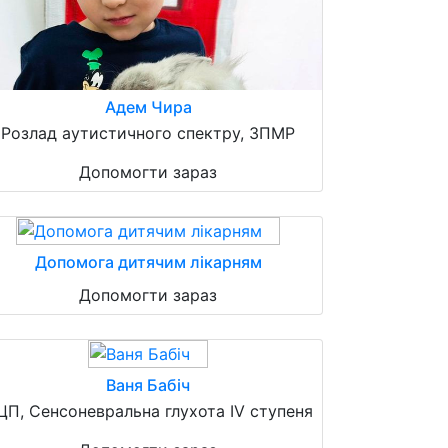
Адем Чира
Розлад аутистичного спектру, ЗПМР
Допомогти зараз
Допомога дитячим лікарням
Допомогти зараз
Ваня Бабіч
ЦП, Сенсоневральна глухота IV ступеня