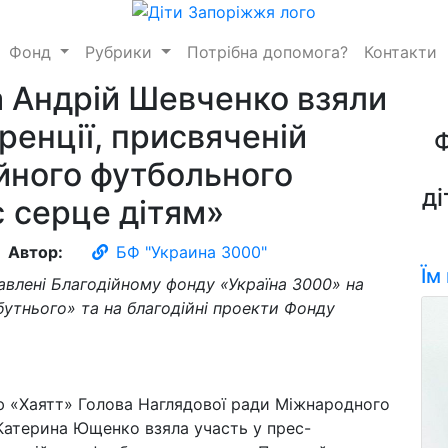
Фонд
Рубрики
Потрібна допомога?
Контакти
 Андрiй Шевченко взяли
ренції, присвяченій
йного футбольного
ді
 серце дітям»
Автор:
БФ "Украина 3000"
Їм
равлені Благодійному фонду «Україна 3000» на
бутнього» та на благодійні проекти Фонду
ю «Хаятт» Голова Наглядової ради Міжнародного
 Катерина Ющенко взяла участь у прес-