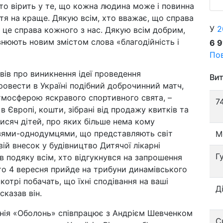
то вірить у те, що кожна людина може і повинна
тя на краще. Дякую всім, хто вважає, що справа
У
2
 це справа кожного з нас. Дякую всім добрим,
нюють новим змістом слова «благодійність і
6 
Пов
вів про виникнення ідеї проведення
Вит
ровести в Україні подібний доброчинний матч,
атмосферою яскравого спортивного свята, –
7
і в Європі, кошти, зібрані від продажу квитків та
исяч дітей, про яких більше нема кому
узями-однодумцями, що представляють світ
М
ій внесок у будівництво Дитячої лікарні
Г
 подяку всім, хто відгукнувся на запрошення
 хто 4 вересня прийде на трибуни динамівського
, котрі побачать, що їхні сподівання на ваші
Д
сказав він.
нія «Оболонь» співпрацює з Андрієм Шевченком
С