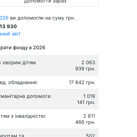
Допомогти зараз
026
ви допомогли на суму грн.
913 930
ний звіт
рати фонду в 2026
4 хворим дітям
2 063
939 грн.
ед. обладнання:
17 842 грн.
уманітарна допомога:
1 019
141 грн.
ітям з інвалідністю:
2 611
466 грн.
иротам та
502