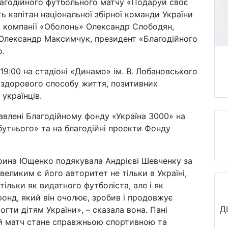
лагодійного футбольного матчу «Подаруй своє
ь капітан національної збірної команди України
т компанії «Оболонь» Олександр Слободян,
 Олександр Максимчук, президент «Благодійного
о.
19:00 на стадіоні «Динамо» ім. В. Лобановського
ія здорового способу життя, позитивних
 українців.
равлені Благодійному фонду «Україна 3000» на
бутнього» та на благодійні проекти Фонду
ерина Ющенко подякувала Андрієві Шевченку за
и великим є його авторитет не тільки в Україні,
 тільки як видатного футболіста, але і як
фонд, який він очолює, зробив і продовжує
Д
гти дітям України», – сказала вона. Пані
й матч стане справжньою спортивною та