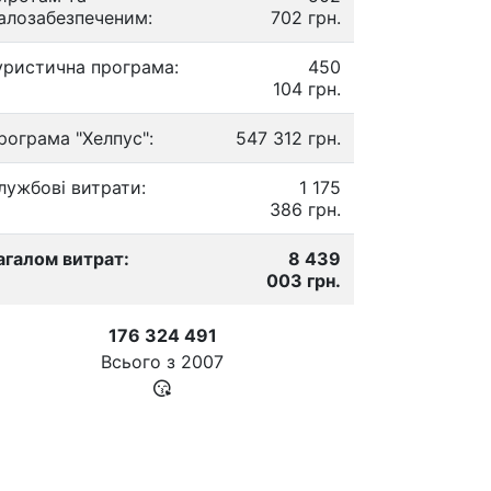
алозабезпеченим:
702 грн.
уристична програма:
450
104 грн.
рограма "Хелпус":
547 312 грн.
лужбові витрати:
1 175
386 грн.
агалом витрат:
8 439
003 грн.
176 324 491
Всього з
2007