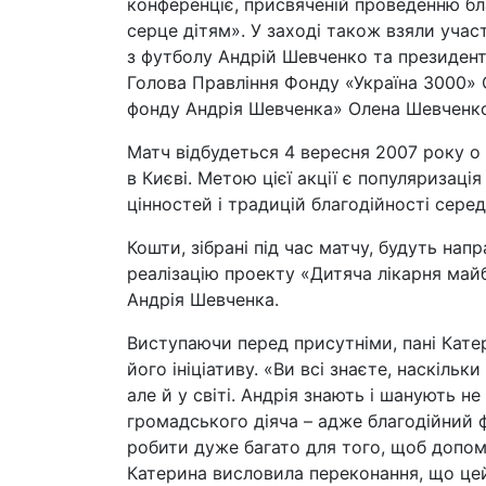
конференціє, присвяченій проведенню б
серце дітям». У заході також взяли участ
з футболу Андрій Шевченко та президен
Голова Правління Фонду «Україна 3000»
фонду Андрія Шевченка» Олена Шевченк
Матч відбудеться 4 вересня 2007 року о 
в Києві. Метою цієї акції є популяризац
цінностей і традицій благодійності серед
Кошти, зібрані під час матчу, будуть нап
реалізацію проекту «Дитяча лікарня май
Андрія Шевченка.
Виступаючи перед присутніми, пані Кат
його ініціативу. «Ви всі знаєте, наскільк
але й у світі. Андрія знають і шанують не
громадського діяча – адже благодійний 
робити дуже багато для того, щоб допомо
Катерина висловила переконання, що це