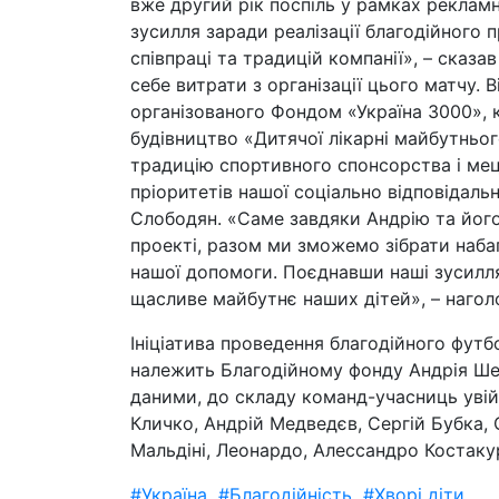
вже другий рік поспіль у рамках рекламн
зусилля заради реалізації благодійного
співпраці та традицій компанії», – сказ
себе витрати з організації цього матчу. 
організованого Фондом «Україна 3000», 
будівництво «Дитячої лікарні майбутньо
традицію спортивного спонсорства і мец
пріоритетів нашої соціально відповідальн
Слободян. «Саме завдяки Андрію та його
проекті, разом ми зможемо зібрати набаг
нашої допомоги. Поєднавши наші зусилля
щасливе майбутнє наших дітей», – наголо
Ініціатива проведення благодійного фут
належить Благодійному фонду Андрія Ше
даними, до складу команд-учасниць увій
Кличко, Андрій Медведєв, Сергій Бубка,
Мальдіні, Леонардо, Алессандро Костакур
#Україна
#Благодійність
#Хворі діти