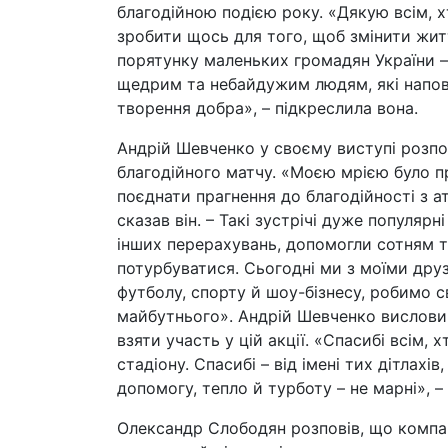
благодійною подією року. «Дякую всім, х
зробити щось для того, щоб змінити жит
порятунку маленьких громадян України –
щедрим та небайдужим людям, які напов
творення добра», – підкреслила вона.
Андрій Шевченко у своєму виступі розпо
благодійного матчу. «Моєю мрією було п
поєднати прагнення до благодійності з 
сказав він. – Такі зустрічі дуже популярн
інших перерахувань, допомогли сотням т
потурбуватися. Сьогодні ми з моїми др
футболу, спорту й шоу-бізнесу, робимо св
майбутнього». Андрій Шевченко висловив
взяти участь у цій акції. «Спасибі всім,
стадіону. Спасибі – від імені тих дітлахів
допомогу, тепло й турботу – не марні», – 
Олександр Слободян розповів, що компа