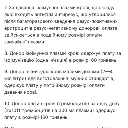
7. За давання ізоімунної плазми крові, до складу
якої входять антитіла антирезус, що утворилися
після багаторазового введення резус-позитивних
еритроцитів резус-негативному донорові, оплата
здійснюється в подвійному розмірі оплати
звичайної плазми.
8. Донор ізоімунної плазми крові одержує плату за
ізоімунізацію (одна ін'єкція) в розмірі 60 гривень.
9. Донор, який здає кров малими дозами (2—4
мілілітри) для виготовлення імунних стандартів,
одержує плату у потрійному розмірі оплати
давання крові.
10. Донор клітин крові (тромбоцитів) за одну дозу
(2х1011 тромбоцитів на 300 мл плазми) одержує
плату в розмірі 160 гривень.