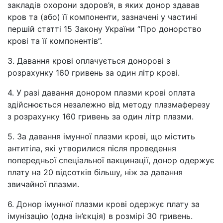
закладів охорони здоров’я, в яких донор здавав
кров та (або) її компоненти, зазначені у частині
першій статті 15 Закону України “Про донорство
крові та її компонентів”.
3. Давання крові оплачується донорові з
розрахунку 160 гривень за один літр крові.
4. У разі давання донором плазми крові оплата
здійснюється незалежно від методу плазмаферезу
з розрахунку 160 гривень за один літр плазми.
5. За давання імунної плазми крові, що містить
антитіла, які утворилися після проведення
попередньої спеціальної вакцинації, донор одержує
плату на 20 відсотків більшу, ніж за давання
звичайної плазми.
6. Донор імунної плазми крові одержує плату за
імунізацію (одна ін’єкція) в розмірі 30 гривень.