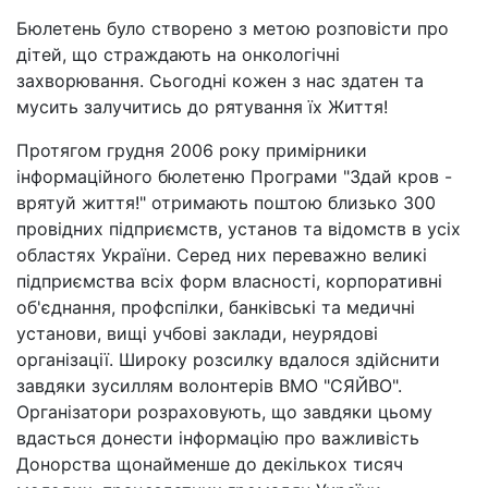
Бюлетень було створено з метою розповісти про
дітей, що страждають на онкологічні
захворювання. Сьогодні кожен з нас здатен та
мусить залучитись до рятування їх Життя!
Протягом грудня 2006 року примірники
інформаційного бюлетеню Програми "Здай кров -
врятуй життя!" отримають поштою близько 300
провідних підприємств, установ та відомств в усіх
областях України. Серед них переважно великі
підприємства всіх форм власності, корпоративні
об'єднання, профспілки, банківські та медичні
установи, вищі учбові заклади, неурядові
організації. Широку розсилку вдалося здійснити
завдяки зусиллям волонтерів ВМО "СЯЙВО".
Організатори розраховують, що завдяки цьому
вдасться донести інформацію про важливість
Донорства щонайменше до декількох тисяч