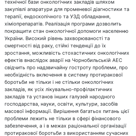
технічної бази онкологічних закладів шляхом
закупівлі апаратури для променевої діагностики та
терапії, ендоскопічного та УЗД обладнання,
хіміопрепаратів. Реалізація програми дозволить
покращити стан онкологічної допомоги населенню
України. Високий рівень захворюваності та
смертності від раку, стійкі тенденції до їх
зростання, можливість стохастичних онкологічних
ефектів внаслідок аварії на Чорнобильській АЕС
свідчить про надзвичайну гостроту проблеми, про
необхідність включення в систему протиракової
боротьби не тільки і не стільки онкологічних
закладів, як усіх лікувально-профілактичних
закладів та установ інших галузей народного
господарства, науки, освіти, культури, засобів
масової інформації. Вирішення багатьох питань цієї
проблеми лежить не тільки в сфері фінансового
забезпечення, а і в межах раціональної організації
протиракової боротьби з використанням сучасних