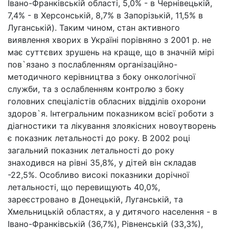
Івано-Франківській області, 5,0% - в Чернівецькій,
7,4% - в Херсонській, 8,7% в Запорізькій, 11,5% в
Луганській). Таким чином, стан активного
виявлення хворих в Україні порівняно з 2001 р. не
має суттєвих зрушень на краще, що в значній мірі
пов`язано з послабленням організаційно-
методичного керівництва з боку онкологічної
служби, та з ослабленням контролю з боку
головних спеціалістів обласних відділів охорони
здоров`я. Інтегральним показником всієї роботи з
діагностики та лікування злоякісних новоутворень
є показник летальності до року. В 2002 році
загальний показник летальності до року
знаходився на рівні 35,8%, у дітей він складав
-22,5%. Особливо високі показники дорічної
летальності, що перевищують 40,0%,
зареєстровано в Донецькій, Луганській, та
Хмельницькій областях, а у дитячого населення - в
Івано-Франківській (36,7%), Рівненській (33,3%),