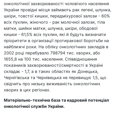
онкологічної захворюваності чоловічого населення
України провідні місця займають рак легені, шлунка,
шкіри, товстої кишки, передміхурової залози - 60%
всіх пухлин, жіночого - рак молочної залози, тіла
матки, шийки матки, шлунка, шкіри, ободової
кишки - 61,5% всіх пухлин, які й будуть визначати
пріоритети в організації протиракової боротьби на
найближчі роки. На обліку онкологічних закладів в
2002 році перебувало 798794 тис. хворих, або
1655,8 на 100 тис. населення. Співвідношення
показників захворюваності/смертності в Україні
складає - 1,7, а в таких областях як Донецька,
Чернігівська та Чернівецька не перевищує 1,5, що
свідчить про низьку виживаність онкологічних
хворих в цих регіонах.
Матеріально-технічна база та кадровий потенціал
онкологічної служби України.