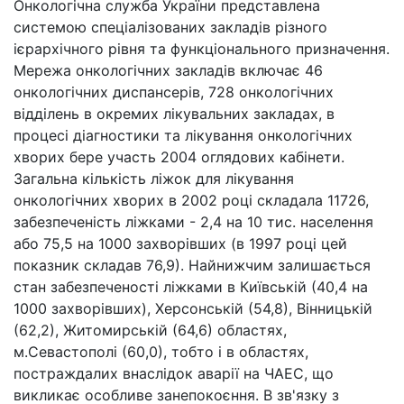
Онкологічна служба України представлена
системою спеціалізованих закладів різного
ієрархічного рівня та функціонального призначення.
Мережа онкологічних закладів включає 46
онкологічних диспансерів, 728 онкологічних
відділень в окремих лікувальних закладах, в
процесі діагностики та лікування онкологічних
хворих бере участь 2004 оглядових кабінети.
Загальна кількість ліжок для лікування
онкологічних хворих в 2002 році складала 11726,
забезпеченість ліжками - 2,4 на 10 тис. населення
або 75,5 на 1000 захворівших (в 1997 році цей
показник складав 76,9). Найнижчим залишається
стан забезпеченості ліжками в Київській (40,4 на
1000 захворівших), Херсонській (54,8), Вінницькій
(62,2), Житомирській (64,6) областях,
м.Севастополі (60,0), тобто і в областях,
постраждалих внаслідок аварії на ЧАЕС, що
викликає особливе занепокоєння. В зв'язку з