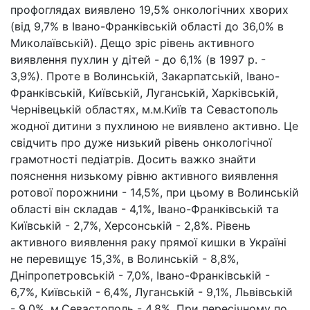
профоглядах виявлено 19,5% онкологічних хворих
(від 9,7% в Івано-Франківській області до 36,0% в
Миколаївській). Дещо зріс рівень активного
виявлення пухлин у дітей - до 6,1% (в 1997 р. -
3,9%). Проте в Волинській, Закарпатській, Івано-
Франківській, Київській, Луганській, Харківській,
Чернівецькій областях, м.м.Київ та Севастополь
жодної дитини з пухлиною не виявлено активно. Це
свідчить про дуже низький рівень онкологічної
грамотності педіатрів. Досить важко знайти
пояснення низькому рівню активного виявлення
ротової порожнини - 14,5%, при цьому в Волинській
області він складав - 4,1%, Івано-Франківській та
Київській - 2,7%, Херсонській - 2,8%. Рівень
активного виявлення раку прямої кишки в Україні
не перевищує 15,3%, в Волинській - 8,8%,
Дніпропетровській - 7,0%, Івано-Франківській -
6,7%, Київській - 6,4%, Луганській - 9,1%, Львівській
- 9,0%, м.Севастополь - 4,8%. При пересічному по