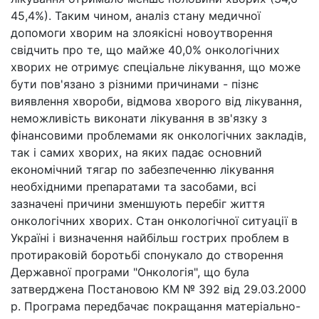
45,4%). Таким чином, аналіз стану медичної
допомоги хворим на злоякісні новоутворення
свідчить про те, що майже 40,0% онкологічних
хворих не отримує спеціальне лікування, що може
бути пов'язано з різними причинами - пізнє
виявлення хвороби, відмова хворого від лікування,
неможливість виконати лікування в зв'язку з
фінансовими проблемами як онкологічних закладів,
так і самих хворих, на яких падає основний
економічний тягар по забезпеченню лікування
необхідними препаратами та засобами, всі
зазначені причини зменшують перебіг життя
онкологічних хворих. Стан онкологічної ситуації в
Україні і визначення найбільш гострих проблем в
протираковій боротьбі спонукало до створення
Державної програми "Онкологія", що була
затверджена Постановою КМ № 392 від 29.03.2000
р. Програма передбачає покращання матеріально-