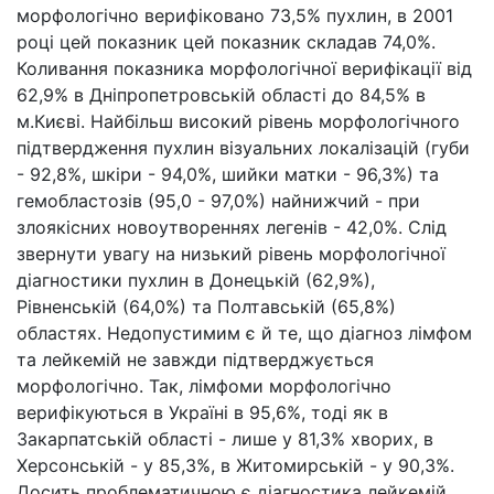
морфологічно верифіковано 73,5% пухлин, в 2001
році цей показник цей показник складав 74,0%.
Коливання показника морфологічної верифікації від
62,9% в Дніпропетровській області до 84,5% в
м.Києві. Найбільш високий рівень морфологічного
підтвердження пухлин візуальних локалізацій (губи
- 92,8%, шкіри - 94,0%, шийки матки - 96,3%) та
гемобластозів (95,0 - 97,0%) найнижчий - при
злоякісних новоутвореннях легенів - 42,0%. Слід
звернути увагу на низький рівень морфологічної
діагностики пухлин в Донецькій (62,9%),
Рівненській (64,0%) та Полтавській (65,8%)
областях. Недопустимим є й те, що діагноз лімфом
та лейкемій не завжди підтверджується
морфологічно. Так, лімфоми морфологічно
верифікуються в Україні в 95,6%, тоді як в
Закарпатській області - лише у 81,3% хворих, в
Херсонській - у 85,3%, в Житомирській - у 90,3%.
Досить проблематичною є діагностика лейкемій