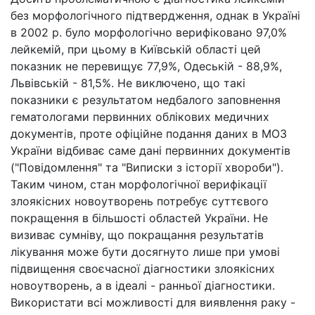
без морфологічного підтвердження, однак в Україні
в 2002 р. було морфологічно верифіковано 97,0%
лейкемій, при цьому в Київській області цей
показник не перевищує 77,9%, Одеській - 88,9%,
Львівській - 81,5%. Не виключено, що такі
показники є результатом недбалого заповнення
гематологами первинних облікових медичних
документів, проте офіційне подання даних в МОЗ
України відбиває саме дані первинних документів
("Повідомлення" та "Виписки з історії хвороби").
Таким чином, стан морфологічної верифікації
злоякісних новоутворень потребує суттєвого
покращення в більшості областей України. Не
визиває сумніву, що покращання результатів
лікування може бути досягнуто лише при умові
підвищення своєчасної діагностики злоякісних
новоутворень, а в ідеалі - ранньої діагностики.
Використати всі можливості для виявлення раку -