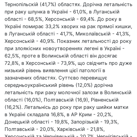
Тернопільскій (41,7%) областях. Дорічна летальність
при раку шлунка в Україні - 61,0%, в Луганській
області - 68,5%, Херсонській - 69,4%. До року в
Україні помирає 33,2% хворих на рак прямої кишки,
в Луганській області - 41,7%, Миколаївській - 41,3%,
Херсонській - 40,9%. Показник летальності до року
при злоякісних новоутвореннях легені в Україні -
62,5%, проте в Волинській області він досягає
72,8%, в Херсонській - 73,9%, що свідчить про дуже
низький рівень виявлення цієї патології в
зазначених областях. Суттєво перевищує
середньоукраїнський рівень (12,0%) дорічна
летальність при раку молочної залози в Волинській
області (16,0%), Полтавській (16,9), Рівненській
(16,2%). Летальнісь до року при раку шийки матки
в Україні складала 16,8%, в АР Крим - 20,2%,
Донецькій області - 19,8%, Запорізькій - 19,3%,
Полтавській - 20,0%, Харківській - 21,8%,
Херсонській та Чернівецькій - 20,7%, Чернігівській -