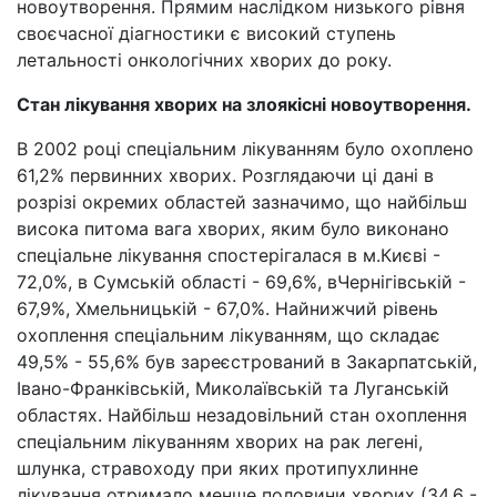
новоутворення. Прямим наслідком низького рівня
своєчасної діагностики є високий ступень
летальності онкологічних хворих до року.
Стан лікування хворих на злоякісні новоутворення.
В 2002 році спеціальним лікуванням було охоплено
61,2% первинних хворих. Розглядаючи ці дані в
розрізі окремих областей зазначимо, що найбільш
висока питома вага хворих, яким було виконано
спеціальне лікування спостерігалася в м.Києві -
72,0%, в Сумській області - 69,6%, вЧернігівській -
67,9%, Хмельницькій - 67,0%. Найнижчий рівень
охоплення спеціальним лікуванням, що складає
49,5% - 55,6% був зареєстрований в Закарпатській,
Івано-Франківській, Миколаївській та Луганській
областях. Найбільш незадовільний стан охоплення
спеціальним лікуванням хворих на рак легені,
шлунка, стравоходу при яких протипухлинне
лікування отримало менше половини хворих (34,6 -