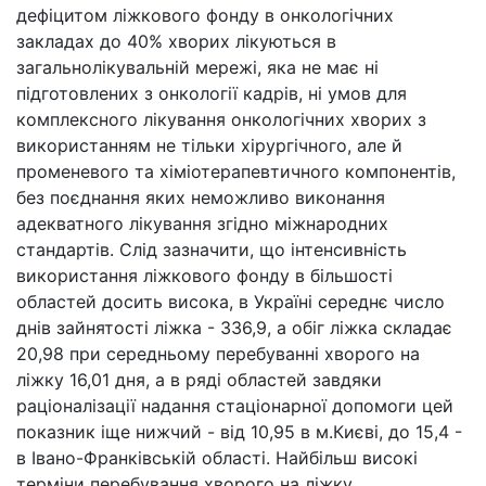
дефіцитом ліжкового фонду в онкологічних
закладах до 40% хворих лікуються в
загальнолікувальній мережі, яка не має ні
підготовлених з онкології кадрів, ні умов для
комплексного лікування онкологічних хворих з
використанням не тільки хірургічного, але й
променевого та хіміотерапевтичного компонентів,
без поєднання яких неможливо виконання
адекватного лікування згідно міжнародних
стандартів. Слід зазначити, що інтенсивність
використання ліжкового фонду в більшості
областей досить висока, в Україні середнє число
днів зайнятості ліжка - 336,9, а обіг ліжка складає
20,98 при середньому перебуванні хворого на
ліжку 16,01 дня, а в ряді областей завдяки
раціоналізації надання стаціонарної допомоги цей
показник іще нижчий - від 10,95 в м.Києві, до 15,4 -
в Івано-Франківській області. Найбільш високі
терміни перебування хворого на ліжку