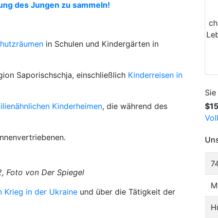
lung des Jungen zu sammeln!
ch
Le
chutzräumen
in Schulen und Kindergärten in
ion Saporischschja, einschließlich
Kinderreisen in
Sie
$1
ilienähnlichen Kinderheimen
, die während des
Vol
innenvertriebenen.
Uns
7
2, Foto von Der Spiegel
M
 Krieg in der Ukraine
und über die Tätigkeit der
H