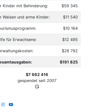
ür Kinder mit Behinderung:
$59 345
ür Waisen und arme Kinder:
$11 540
ourismusprogramm:
$10 164
ilfe für Erwachsene:
$12 495
erwaltungskosten:
$26 792
esamtausgaben:
$191 825
$7 662 416
gespendet seit
2007