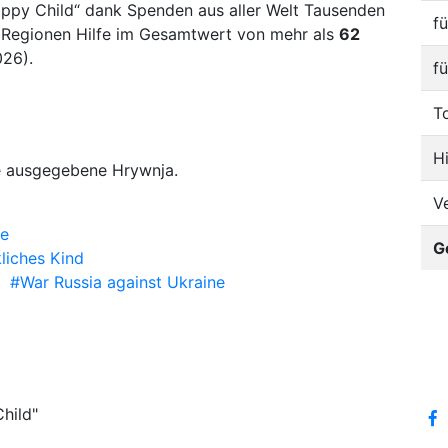
Happy Child“ dank Spenden aus aller Welt Tausenden
f
 Regionen Hilfe im Gesamtwert von mehr als
62
026).
f
T
H
e ausgegebene Hrywnja.
V
ne
G
liches Kind
#War Russia against Ukraine
hild"