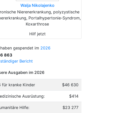
Walja Nikolajenko
ronische Nierenerkrankung, polyzystische
bererkrankung, Portalhypertonie-Syndrom,
Koxarthrose
Hilf jetzt
 haben gespendet im
2026
56 863
lständiger Bericht
ere Ausgaben im 2026
4 für kranke Kinder
$46 630
edizinische Ausrüstung:
$414
umanitäre Hilfe:
$23 277