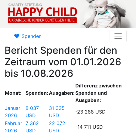
Spenden
Bericht Spenden für den
Zeitraum vom 01.01.2026
bis 10.08.2026
Differenz zwischen
Monat:
Spenden:
Ausgaben:
Spenden und
Ausgaben:
Januar
8 037
31 325
-23 288 USD
2026
USD
USD
Februar
7 362
22 072
-14 711 USD
2026
USD
USD