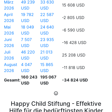
März
49 239
33 630
15 608 USD
2026
USD
USD
April
19 782
22 587
-2 805 USD
2026
USD
USD
Mai
18 049
24 640
-6 590 USD
2026
USD
USD
Juni
7 507
23 935
-16 428 USD
2026
USD
USD
Juli
46 220
21 013
25 208 USD
2026
USD
USD
August
4 047
15 865
-11 818 USD
2026
USD
USD
160 243
195 067
Gesamt:
-34 824 USD
USD
USD
Happy Child Stiftung - Effektive
Hilfe für die bedürftigsten Kinder