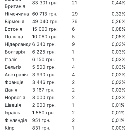
83 301 грн.
21
0,44%
Британія
Німеччина
60 713 грн.
29
0,32%
Вірменія
49 040 грн.
76
0,26%
Естонія
15 000 грн.
6
0,08%
Польща
10 060 грн.
5
0,05%
Нідерланди
6 340 грн.
9
0,03%
Болгарія
6 225 грн.
1
0,03%
Італія
6 150 грн.
1
0,03%
Бельгія
5 500 грн.
4
0,03%
Австралія
3 990 грн.
4
0,02%
Франція
3 446 грн.
2
0,02%
Данія
3 167 грн.
2
0,02%
Норвегія
3 000 грн.
2
0,02%
Швеція
2 000 грн.
1
0,01%
Ізраїль
1 550 грн.
2
0,01%
Фінляндія
951 грн.
2
0,01%
Кіпр
831 грн.
1
0,00%