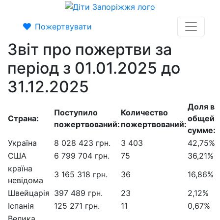
Пожертвувати
Звіт про пожертви за
період з 01.01.2025 до
31.12.2025
Доля в
Поступило
Количество
Страна:
общей
пожертвований:
пожертвований:
сумме:
Україна
8 028 423 грн.
3 403
42,75%
США
6 799 704 грн.
75
36,21%
країна
3 165 318 грн.
36
16,86%
невідома
Швейцарія
397 489 грн.
23
2,12%
Іспанія
125 271 грн.
11
0,67%
Велика