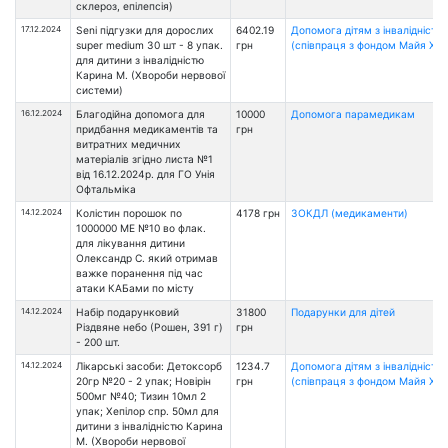
склероз, епілепсія)
17.12.2024
Seni підгузки для дорослих
6402.19
Допомога дітям з інвалідністю
super medium 30 шт - 8 упак.
грн
(співпраця з фондом Майя Хоу
для дитини з інвалідністю
Карина М. (Хвороби нервової
системи)
16.12.2024
Благодійна допомога для
10000
Допомога парамедикам
придбання медикаментів та
грн
витратних медичних
матеріалів згідно листа №1
від 16.12.2024р. для ГО Унія
Офтальміка
14.12.2024
Колістин порошок по
4178 грн
ЗОКДЛ (медикаменти)
1000000 МЕ №10 во флак.
для лікування дитини
Олександр С. який отримав
важке поранення під час
атаки КАБами по місту
14.12.2024
Набір подарунковий
31800
Подарунки для дiтей
Різдвяне небо (Рошен, 391 г)
грн
- 200 шт.
14.12.2024
Лікарські засоби: Детоксорб
1234.7
Допомога дітям з інвалідністю
20гр №20 - 2 упак; Новірін
грн
(співпраця з фондом Майя Хоу
500мг №40; Тизин 10мл 2
упак; Хепілор спр. 50мл для
дитини з інвалідністю Карина
М. (Хвороби нервової