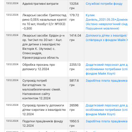
13.12.2024
Адміністративні витрати
13254
Службові потреби фонду
грн
13.12.2024
Лікарські засоби: Гриппостад
179.72
Кулик
рино 0,05% назальные краплі
грн
Даніель_2021.05.25+Домініка_
по 10 мл; Нообут 0,1г №10(2)
(Астено-неврологічний сіндром
-0,500
Порушення мовлення)
13.12.2024
Лікарські засоби: Ерідон р-н
1414.04
Допомога дітям з інвалідністю
ор. 1мг/мл по 30 мл - 4шт.
грн
(співпраця з фондом Майя Хоу
для дитини з інвалідністю
Вікторія К. (Аутизм) с.
Олександрія,
Кіровоградська область
13.12.2024
Обробка прохань про
2255.13
Додатковий персонал для діте
допомогу 12.2024
грн
особливими потребами (співп
фондом Майя Хоуп)
13.12.2024
Супровід потреб
5817.6
Заробітна плата працівникам 
багатодітних та
грн
малозабезпечених сімей.
Наповнення сайту
контентом 12.2024
13.12.2024
Супровід проекту допомоги
26596
Додатковий персонал для діте
дітям-сиротам з інвалідністю
грн
особливими потребами (співп
12.2024
фондом Майя Хоуп)
13.12.2024
Податки працівників фонду
1950.5
Заробітна плата працівникам 
12.2024
грн