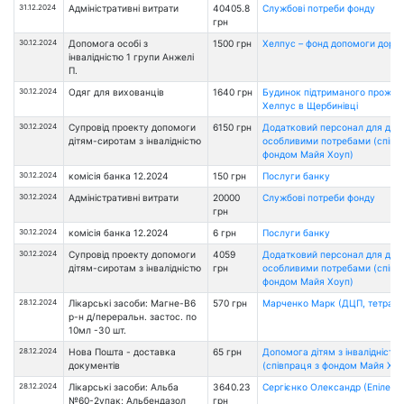
31.12.2024
Адміністративні витрати
40405.8
Службові потреби фонду
грн
30.12.2024
Допомога особі з
1500 грн
Хелпус – фонд допомоги доро
інвалідністю 1 групи Анжелі
П.
30.12.2024
Одяг для вихованців
1640 грн
Будинок підтриманого прожи
Хелпус в Щербинівці
30.12.2024
Супровід проекту допомоги
6150 грн
Додатковий персонал для діте
дітям-сиротам з інвалідністю
особливими потребами (співп
фондом Майя Хоуп)
30.12.2024
комісія банка 12.2024
150 грн
Послуги банку
30.12.2024
Адміністративні витрати
20000
Службові потреби фонду
грн
30.12.2024
комісія банка 12.2024
6 грн
Послуги банку
30.12.2024
Супровід проекту допомоги
4059
Додатковий персонал для діте
дітям-сиротам з інвалідністю
грн
особливими потребами (співп
фондом Майя Хоуп)
28.12.2024
Лікарські засоби: Магне-В6
570 грн
Марченко Марк (ДЦП, тетрапа
р-н д/переральн. застос. по
10мл -30 шт.
28.12.2024
Нова Пошта - доставка
65 грн
Допомога дітям з інвалідністю
документів
(співпраця з фондом Майя Хоу
28.12.2024
Лікарські засоби: Альба
3640.23
Сергієнко Олександр (Епілепсі
№60-2упак; Альбендазол
грн