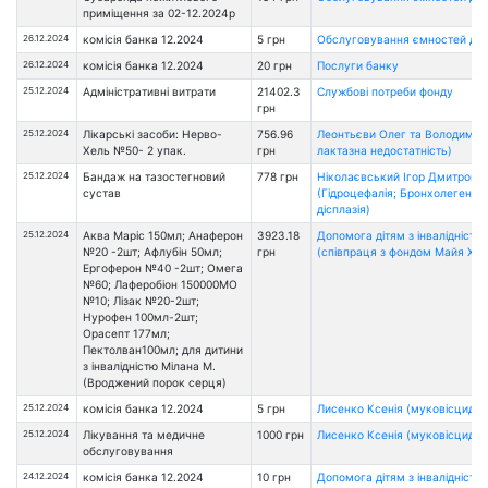
приміщення за 02-12.2024р
26.12.2024
комісія банка 12.2024
5 грн
Обслуговування ємностей дл
26.12.2024
комісія банка 12.2024
20 грн
Послуги банку
25.12.2024
Адміністративні витрати
21402.3
Службові потреби фонду
грн
25.12.2024
Лікарські засоби: Нерво-
756.96
Леонтьєви Олег та Володимир 
Хель №50- 2 упак.
грн
лактазна недостатність)
25.12.2024
Бандаж на тазостегновий
778 грн
Ніколаєвський Ігор Дмитрови
сустав
(Гідроцефалія; Бронхолегенев
дісплазія)
25.12.2024
Аква Маріс 150мл; Анаферон
3923.18
Допомога дітям з інвалідністю
№20 -2шт; Афлубін 50мл;
грн
(співпраця з фондом Майя Хоу
Ергоферон №40 -2шт; Омега
№60; Лаферобіон 150000МО
№10; Лізак №20-2шт;
Нурофен 100мл-2шт;
Орасепт 177мл;
Пектолван100мл; для дитини
з інвалідністю Мілана М.
(Вроджений порок серця)
25.12.2024
комісія банка 12.2024
5 грн
Лисенко Ксенія (муковісцидоз
25.12.2024
Лікування та медичне
1000 грн
Лисенко Ксенія (муковісцидоз
обслуговування
24.12.2024
комісія банка 12.2024
10 грн
Допомога дітям з інвалідністю