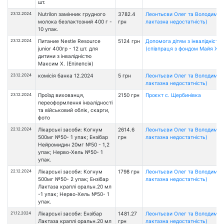
шт.
23.12.2024
Nutrilon замінник грудного
3782.4
Леонтьєви Олег та Володимир 
молока безлактозний 400 г -
грн
лактазна недостатність)
10 упак.
23.12.2024
Питание Nestle Resource
5124 грн
Допомога дітям з інвалідністю
junior 400гр - 12 шт. для
(співпраця з фондом Майя Хоу
дитини з інвалідністю
Максим Х. (Епілепсія)
23.12.2024
комісія банка 12.2024
5 грн
Леонтьєви Олег та Володимир 
лактазна недостатність)
23.12.2024
Проїзд вихованця,
2150 грн
Проєкт с. Щербинівка
переоформлення інвалідності
та військовий облік, скарги,
фото
22.12.2024
Лікарські засоби: Когнум
2614.6
Леонтьєви Олег та Володимир 
500мг №50- 1 упак; Ензібар
грн
лактазна недостатність)
Нейромидин 20мг №50 - 1,2
упак; Нерво-Хель №50- 1
упак.
22.12.2024
Лікарські засоби: Когнум
1798 грн
Леонтьєви Олег та Володимир 
500мг №50- 2 упак; Ензібар
лактазна недостатність)
Лактаза краплі оральн.20 мл
-1 упак; Нерво-Хель №50- 1
упак.
21.12.2024
Лікарські засоби: Ензібар
1481.27
Леонтьєви Олег та Володимир 
Лактаза краплі оральн.20 мл
грн
лактазна недостатність)