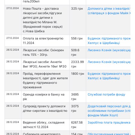
гель200мл
27.12.2024
Нова Пошта - доставка
325 грн
Допомога дітям з інвалідністю
лікарські засоби,підгузки
(співпраця з фондом Майя Хоу
дитячі для дитини з
інвалідністю Мілана М.
(Вроджений порок серця)
с.Нова Шибка
27.12.2024
Оплата за електроенергію
556 грн
Будинок підтриманого прожи
11.2024
Хелпус в Щербинівці
26.12.2024
Лікарські засоби: Скінорен
509.6
Лисенко Ксенія (муковісцидоз
гель 15% - 30гр.
грн
26.12.2024
Лікарські засоби: Акнетін
2333.99
Лисенко Ксенія (муковісцидоз
8мг №30; Акнетін 16мг №30
грн
26.12.2024
Проїзд, переоформлення
1800 грн
Будинок підтриманого прожи
інвалідності, одяг для жителя
Хелпус в Щербинівці
будинку підтриманого
проживання
26.12.2024
Оренда комірки в банку на
3695
Службові потреби фонду
рік
грн
26.12.2024
Супровід проекту допомоги
3075
Додатковий персонал для діте
дітям-сиротам з інвалідністю
грн
особливими потребами (співп
фондом Майя Хоуп)
26.12.2024
Ведення обліку, складання
6267.58
Заробітна плата працівникам 
звітності 12.2024
грн
26.12.2024
Субаренда нежитлового
154 грн
Обслуговування ємностей дл