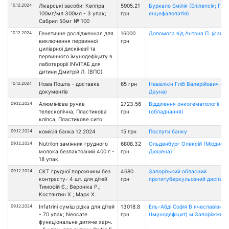
10.12.2024
Лікарські засоби: Кеппра
5905.21
Буркало Емілія (Епілепсія; Глі
100мг/мл 300мл - 3 упак;
грн
енцефалопатія)
Сабрил 50мг № 100
10.12.2024
Генетичне дослідженная для
16000
Допомога від Антона П. @ant_
виключення первинної
грн
циліарної дискінезії та
первинного імунодефіциту в
лаботарорії INVITAE для
дитини Дмитрій Л. (ВПО)
10.12.2024
Нова Пошта - доставка
65 грн
Наваліхін Гліб Валерійович (с
документів
Дауна)
09.12.2024
Алюмінієва ручка
2723.56
Відділення онкогематології З
телескопічна, Пластикова
грн
(обладнання)
кліпса, Пластикове сито
09.12.2024
комісія банка 12.2024
15 грн
Послуги банку
09.12.2024
Nutrilon замінник грудного
6808.32
Ольденбург Олексій (Міодистр
молока безлактозний 400 г -
грн
Дюшена)
18 упак.
09.12.2024
СКТ грудної порожнини без
4680
Запорізький обласний
контрасту- 4 шт. для дітей
грн
протитуберкульозний диспанс
Тимофій Є.; Вероніка Р.;
Костянтин Х.; Марк Х.
09.12.2024
Infatrini суміш рідка для дітей
13018.8
Ель-Абді Софія В ячеславівна
- 70 упак; Neocate
грн
(Імунодефіцит) м.Запоріжжя
функціональне дитяче харч.