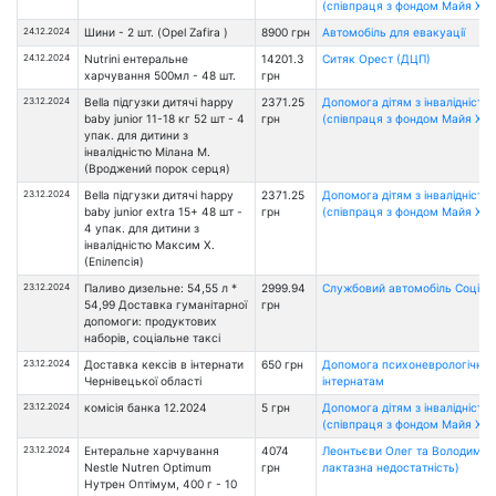
(співпраця з фондом Майя Хоу
24.12.2024
Шини - 2 шт. (Opel Zafira )
8900 грн
Автомобіль для евакуації
24.12.2024
Nutrini ентеральне
14201.3
Ситяк Орест (ДЦП)
харчування 500мл - 48 шт.
грн
23.12.2024
Bella підгузки дитячі happy
2371.25
Допомога дітям з інвалідністю
baby junior 11-18 кг 52 шт - 4
грн
(співпраця з фондом Майя Хоу
упак. для дитини з
інвалідністю Мілана М.
(Вроджений порок серця)
23.12.2024
Bella підгузки дитячі happy
2371.25
Допомога дітям з інвалідністю
baby junior extra 15+ 48 шт -
грн
(співпраця з фондом Майя Хоу
4 упак. для дитини з
інвалідністю Максим Х.
(Епілепсія)
23.12.2024
Паливо дизельне: 54,55 л *
2999.94
Службовий автомобіль Соціаль
54,99 Доставка гуманітарної
грн
допомоги: продуктових
наборів, соціальне таксі
23.12.2024
Доставка кексів в інтернати
650 грн
Допомога психоневрологічни
Чернівецької області
інтернатам
23.12.2024
комісія банка 12.2024
5 грн
Допомога дітям з інвалідністю
(співпраця з фондом Майя Хоу
23.12.2024
Ентеральне харчування
4074
Леонтьєви Олег та Володимир 
Nestle Nutren Optimum
грн
лактазна недостатність)
Нутрен Оптімум, 400 г - 10