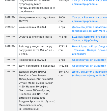
26.11.2024
Соціальний та технічний
2000 грн
Хелпус - Расходы на развитие
супровід будинку
администрирование
підтриманого проживання, с.
Щербинівка
26.11.2024
Менеджмент та фандрайзинг
3000
Хелпус - Расходы на развитие
10.2024
грн
администрирование
26.11.2024
комісія банка 11.2024
5 грн
Допомога дітям з інвалідністю
(співпраця з фондом Майя Хоу
26.11.2024
Оплата за електроенергію
743 грн
Будинок підтриманого прожи
Хелпус в Щербинівці
26.11.2024
Bella підгузки дитячі happy
4742.5
Нехай Артур и Егор (Синдром
baby junior extra 15+ 48 шт -
грн
– Треноне – Вебера. Бронхоле
8 упак.
дисплазия)
25.11.2024
комісія банка 11.2024
5 грн
Обслуговування ємностей дл
25.11.2024
Друк поліграфічної продукції
1462 грн
Обслуговування ємностей дл
23.11.2024
Депакін 300мг №100;
3045.73
Допомога дітям з інвалідністю
Евкабал 40мл; Інозин
грн
(співпраця з фондом Майя Хоу
100мл;Магне-В6 10мл №10-
2упак; Мефенамінка 500мг
№20; Назівін; Нурофен;
Пектолван 100мл-2упак;
Рисперон 2мг №30 для
дитини з інвалідністю
Богдан+Ярослав М. (Аутизм)
Миколаївська обл.,
м.Первомайськ