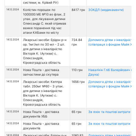
системи; м. Крівий Ріг)
14.12.2024
Колістин порошок по
8417 грн
ЗОКДЛ (медикаменти)
1000000 МЕ №10 во флак. 2
упак. для лікування дитини
Олександр С. який отримав
важке поранення під час
атаки КАБами по місту
14.12.2024
Лікарські засоби: Ерідон р-н
724.84
Допомога дітям з інвалідністю
ор. 1мг/мл по 30 мл - 2 шт.
грн
(співпраця з фондом Майя Хоу
для дитини з інвалідністю
Вікторія К. (Аутизм) с.
Олександрія,
Кіровоградська область
14.12.2024
Нова Пошта - доставка
110 грн
Наваліхін Гліб Валерійович (с
запчастини до скутера
Дауна)
14.12.2024
Лікарські засоби: Кеппра
1656 грн
Допомога дітям з інвалідністю
табл. 250мг №60 - 3 упак.
(співпраця з фондом Майя Хоу
для дитини з інвалідністю
Вікторія К. (Аутизм) с.
Олександрія,
Кіровоградська область
14.12.2024
Нова Пошта - доставка
65 грн
Зв язок та поштові витрати
документів УББ
14.12.2024
Нова Пошта - доставка
65 грн
Зв язок та поштові витрати
документів
14.12.2024
Лікарські засоби: Ерідон р-н
1060.83
Допомога дітям з інвалідністю