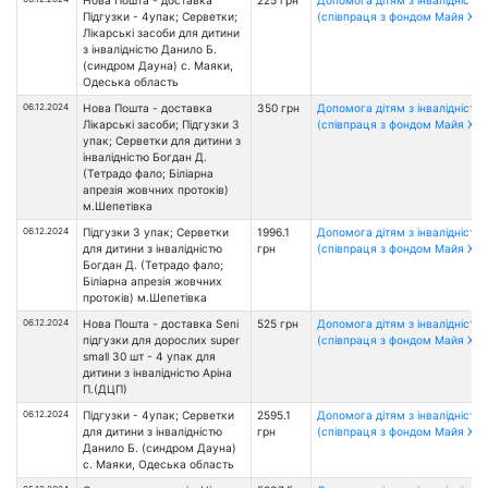
Нова Пошта - доставка
225 грн
Допомога дітям з інвалідністю
Підгузки - 4упак; Серветки;
(співпраця з фондом Майя Хоу
Лікарські засоби для дитини
з інвалідністю Данило Б.
(синдром Дауна) с. Маяки,
Одеська область
06.12.2024
Нова Пошта - доставка
350 грн
Допомога дітям з інвалідністю
Лікарські засоби; Підгузки 3
(співпраця з фондом Майя Хоу
упак; Серветки для дитини з
інвалідністю Богдан Д.
(Тетрадо фало; Біліарна
апрезія жовчних протоків)
м.Шепетівка
06.12.2024
Підгузки 3 упак; Серветки
1996.1
Допомога дітям з інвалідністю
для дитини з інвалідністю
грн
(співпраця з фондом Майя Хоу
Богдан Д. (Тетрадо фало;
Біліарна апрезія жовчних
протоків) м.Шепетівка
06.12.2024
Нова Пошта - доставка Seni
525 грн
Допомога дітям з інвалідністю
підгузки для дорослих super
(співпраця з фондом Майя Хоу
small 30 шт - 4 упак для
дитини з інвалідністю Аріна
П.(ДЦП)
06.12.2024
Підгузки - 4упак; Серветки
2595.1
Допомога дітям з інвалідністю
для дитини з інвалідністю
грн
(співпраця з фондом Майя Хоу
Данило Б. (синдром Дауна)
с. Маяки, Одеська область