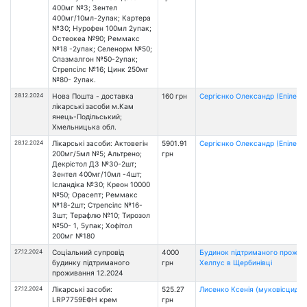
400мг №3; Зентел
400мг/10мл-2упак; Картера
№30; Нурофен 100мл 2упак;
Остеокеа №90; Реммакс
№18 -2упак; Селенорм №50;
Спазмалгон №50-2упак;
Стрепсілс №16; Цинк 250мг
№80- 2упак.
28.12.2024
Нова Пошта - доставка
160 грн
Сергієнко Олександр (Епілепсі
лікарські засоби м.Кам
янець-Подільський;
Хмельницька обл.
28.12.2024
Лікарські засоби: Актовегін
5901.91
Сергієнко Олександр (Епілепсі
200мг/5мл №5; Альтрено;
грн
Декрістол Д3 №30-2шт;
Зентел 400мг/10мл -4шт;
Ісландіка №30; Креон 10000
№50; Орасепт; Реммакс
№18-2шт; Стрепсілс №16-
3шт; Терафлю №10; Тирозол
№50- 1, 5упак; Хофітол
200мг №180
27.12.2024
Соціальний супровід
4000
Будинок підтриманого прожи
будинку підтриманого
грн
Хелпус в Щербинівці
проживання 12.2024
27.12.2024
Лікарські засоби:
525.27
Лисенко Ксенія (муковісцидоз
LRP7759ЕФН крем
грн