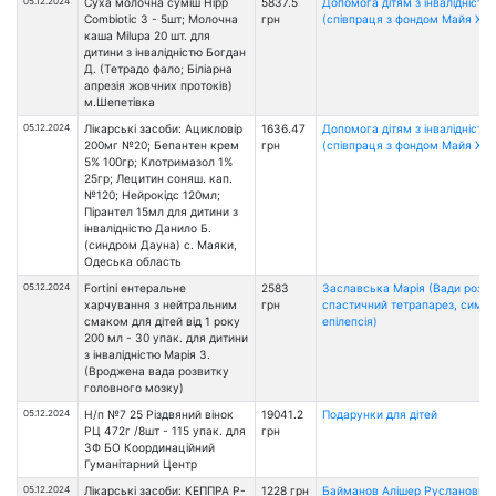
05.12.2024
Суха молочна суміш Hipp
5837.5
Допомога дітям з інвалідністю
Combiotic 3 - 5шт; Молочна
грн
(співпраця з фондом Майя Хоу
каша Milupa 20 шт. для
дитини з інвалідністю Богдан
Д. (Тетрадо фало; Біліарна
апрезія жовчних протоків)
м.Шепетівка
05.12.2024
Лікарські засоби: Ацикловір
1636.47
Допомога дітям з інвалідністю
200мг №20; Бепантен крем
грн
(співпраця з фондом Майя Хоу
5% 100гр; Клотримазол 1%
25гр; Лецитин соняш. кап.
№120; Нейрокідс 120мл;
Пірантел 15мл для дитини з
інвалідністю Данило Б.
(синдром Дауна) с. Маяки,
Одеська область
05.12.2024
Fortini ентеральне
2583
Заславська Марія (Вади розв
харчування з нейтральним
грн
спастичний тетрапарез, симп
смаком для дітей від 1 року
епілепсія)
200 мл - 30 упак. для дитини
з інвалідністю Марія З.
(Вроджена вада розвитку
головного мозку)
05.12.2024
Н/п №7 25 Різдвяний вінок
19041.2
Подарунки для дiтей
РЦ 472г /8шт - 115 упак. для
грн
ЗФ БО Координаційний
Гуманітарний Центр
05.12.2024
Лікарські засоби: КЕППРА Р-
1228 грн
Байманов Алішер Русланович