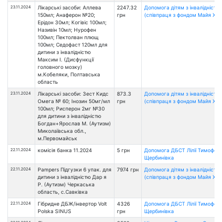
23.11.2024
Лікарські засоби: Аллева
2247.32
Допомога дітям з інвалідністю
150мл; Анаферон №20;
грн
(співпраця з фондом Майя Хоу
Ерідон 30мл; Когівіс 100мл;
Називін 10мл; Нурофен
100мл; Пектолван плющ
100мл; Седофаст 120мл для
дитини з інвалідністю
Максим І. (Дисфункції
головного мозку)
м.Кобеляки, Полтавська
область
23.11.2024
Лікарські засоби: Зест Кидс
873.3
Допомога дітям з інвалідністю
Омега № 60; Інозин 50мг/мл
грн
(співпраця з фондом Майя Хоу
100мл; Рисперон 2мг №30
для дитини з інвалідністю
Богдан+Ярослав М. (Аутизм)
Миколаївська обл.,
м.Первомайськ
22.11.2024
комісія банка 11.2024
5 грн
Допомога ДБСТ Лілії Тимофеєв
Щербинівка
22.11.2024
Pampers Підгузки 6 упак. для
7974 грн
Допомога дітям з інвалідністю
дитини з інвалідністю Дар я
(співпраця з фондом Майя Хоу
Р. (Аутизм) Черкаська
область, с.Савківка
22.11.2024
Гібридне ДБЖ/інвертор Volt
4326
Допомога ДБСТ Лілії Тимофеєв
Polska SINUS
грн
Щербинівка