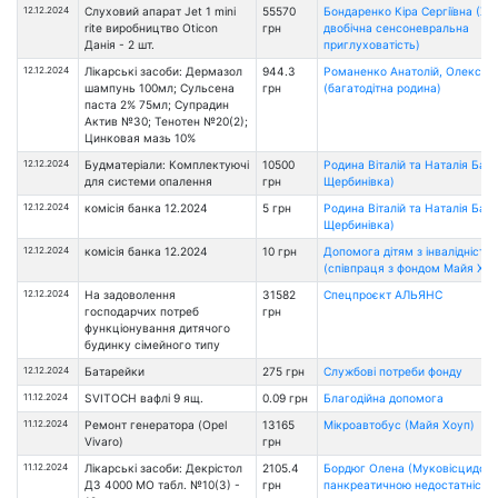
12.12.2024
Слуховий апарат Jet 1 mini
55570
Бондаренко Кіра Сергіївна (Хр
rite виробництво Oticon
грн
двобічна сенсоневральна
Данія - 2 шт.
приглуховатість)
12.12.2024
Лікарські засоби: Дермазол
944.3
Романенко Анатолій, Олександ
шампунь 100мл; Сульсена
грн
(багатодітна родина)
паста 2% 75мл; Супрадин
Актив №30; Тенотен №20(2);
Цинковая мазь 10%
12.12.2024
Будматеріали: Комплектуючі
10500
Родина Віталій та Наталія Бард
для системи опалення
грн
Щербинівка)
12.12.2024
комісія банка 12.2024
5 грн
Родина Віталій та Наталія Бард
Щербинівка)
12.12.2024
комісія банка 12.2024
10 грн
Допомога дітям з інвалідністю
(співпраця з фондом Майя Хоу
12.12.2024
На задоволення
31582
Спецпроєкт АЛЬЯНС
господарчих потреб
грн
функціонування дитячого
будинку сімейного типу
12.12.2024
Батарейки
275 грн
Службові потреби фонду
11.12.2024
SVITOCH вафлі 9 ящ.
0.09 грн
Благодійна допомога
11.12.2024
Ремонт генератора (Opel
13165
Мікроавтобус (Майя Хоуп)
Vivaro)
грн
11.12.2024
Лікарські засоби: Декрістол
2105.4
Бордюг Олена (Муковісцидоз 
Д3 4000 МО табл. №10(3) -
грн
панкреатичною недостатністю