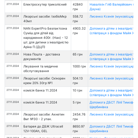
27.11.2024
Електроскутер триколісний
42840
Наваліхін Гліб Валерійович (с
грн
Дауна)
27.11.2024
Лікарські засоби: ІзобіоМкр
558.72
Лисенко Ксенія (муковісцидоз
40мл
грн
27.11.2024
NAN ExpertPro Безлактозна
4903.32
Допомога дітям з інвалідністю
Cуміш для дітей від
грн
(співпраця з фондом Майя Хоу
народження 400г. (Нан) - 12
шт. для дитини з інвалідністю
Аріна П.(ДЦП)
27.11.2024
Нова Пошта - доставка
65 грн
Допомога дітям з інвалідністю
документів
(співпраця з фондом Майя Хоу
27.11.2024
Лікування та медичне
1000 грн
Лисенко Ксенія (муковісцидоз
обслуговування
27.11.2024
Лікарські засоби: Скінорен
504.13
Лисенко Ксенія (муковісцидоз
крем 20% 30гр №1
грн
27.11.2024
комісія банка 11.2024
10 грн
Допомога дітям з інвалідністю
(співпраця з фондом Майя Хоу
27.11.2024
комісія банка 11.2024
5 грн
Допомога ДБСТ Лілії Тимофеєв
Щербинівка
27.11.2024
Лікарські засоби: Акнетин
2454.76
Лисенко Ксенія (муковісцидоз
8мг №30 - 2 упак.
грн
27.11.2024
Батарея до ДБЖ Ultracell
8650.97
Допомога ДБСТ Лілії Тимофеєв
12V-100Ah, GEL
грн
Щербинівка