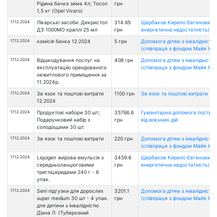
Рідина бачка зима 4л; Тосол
грн
1,5 кг (Opel Vivaro)
17.12.2024
Лікарські засоби: Декристол
314.65
Щербаков Кирило Євгенович (
Д3 1000МО краплі 25 мл
грн
енергетична недостатність)
17.12.2024
комісія банка 12.2024
5 грн
Допомога дітям з інвалідністю
(співпраця з фондом Майя Хоу
17.12.2024
Відшкодування послуг на
408 грн
Допомога дітям з інвалідністю
експлуатацію орендованого
(співпраця з фондом Майя Хоу
нежитлового приміщення за
11.2024р.
17.12.2024
Зв язок та поштові витрати
1100 грн
Зв язок та поштові витрати
12.2024
17.12.2024
Продуктові набори 30 шт;
35766.6
Гуманітарна допомога постра
Подарунковий набір з
грн
від воєнних дій
солодощами 30 шт.
17.12.2024
Зв язок та поштові витрати
220 грн
Допомога дітям з інвалідністю
(співпраця з фондом Майя Хоу
17.12.2024
Liquigen жирова емульсія з
3459.6
Щербаков Кирило Євгенович (
середньоланцюговими
грн
енергетична недостатність)
тригліцеридами 240 г - 6
упак.
17.12.2024
Seni підгузки для дорослих
3201.1
Допомога дітям з інвалідністю
super medium 30 шт - 4 упак.
грн
(співпраця з фондом Майя Хоу
для дитини з інвалідністю
Діана Л. (Туберозний