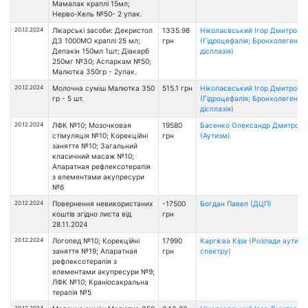
Мамалак краплі 15мл;
Нерво-Хель №50- 2 упак.
20.12.2024
Лікарські засоби: Декристол
1335.98
Ніколаєвський Ігор Дмитрови
Д3 1000МО краплі 25 мл;
грн
(Гідроцефалія; Бронхолегенев
Депакін 150мл 1шт; Діакарб
дісплазія)
250мг №30; Аспаркам №50;
Малютка 350гр - 2упак.
20.12.2024
Молочна суміш Малютка 350
515.1 грн
Ніколаєвський Ігор Дмитрови
гр - 5 шт.
(Гідроцефалія; Бронхолегенев
дісплазія)
20.12.2024
ЛФК №10; Мозочковая
19580
Басенко Олександр Дмитрови
стімуляція №10; Корекційні
грн
(Аутизм)
заняття №10; Загальний
класичний масаж №10;
Апаратная рефлексотерапія
з елементами акупресури
№6
20.12.2024
Повернення невикористаних
-17500
Богдан Павел (ДЦП)
коштiв згiдно листа вiд
грн
28.11.2024
20.12.2024
Логопед №10; Корекційні
17990
Каргієва Кіра (Розлади аутист
заняття №19; Апаратная
грн
спектру)
рефлексотерапія з
елементами акупресури №9;
ЛФК №10; Краніосакральна
терапія №5