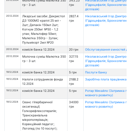
20.12.2024
Молочна суміш Малютка 350
343.23
Ніколаєвський Ігор Дмитрови
гр - 3 шт.
грн
(Гідроцефалія; Бронхолегенев
дісплазія)
20.12.2024
Лікарські засоби: Декристол
2827.4
Ніколаєвський Ігор Дмитрови
Д3 1000МО краплі 25 мл -
грн
(Гідроцефалія; Бронхолегенев
2шт; Депакін 150мл 2шт;
дісплазія)
Когнум 250мг №50 - 1,2
упак; Мальтофер 50мл;
Малютка 350гр - 2упак;
Пульмікорт 2мл №20
20.12.2024
комісія банка 12.2024
20 грн
Обслуговування ємностей дл
20.12.2024
Молочна суміш Малютка 350
327.15
Ніколаєвський Ігор Дмитрови
гр - 3 шт.
грн
(Гідроцефалія; Бронхолегенев
дісплазія)
19.12.2024
комісія банка 12.2024
5 грн
Послуги банку
19.12.2024
Налоги сотрудников фонда
2188.2
Заробітна плата працівникам 
12.2024
грн
19.12.2024
комісія банка 12.2024
5 грн
Ротар Михайло (Затримка псих
мовного розвитку)
19.12.2024
Сеанс гіпербаричної
34000
Ротар Михайло (Затримка псих
оксигенації;
грн
мовного розвитку)
Голкорефлексотерапія;
Транскраніальна
мікрополярізація;
Корекційний педагог;
Логопед (по 10 послуг);