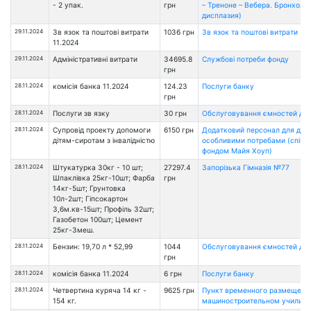
- 2 упак.
грн
– Треноне – Вебера. Бронхоле
дисплазия)
29.11.2024
Зв язок та поштові витрати
1036 грн
Зв язок та поштові витрати
11.2024
29.11.2024
Адміністративні витрати
34695.8
Службові потреби фонду
грн
28.11.2024
комісія банка 11.2024
124.23
Послуги банку
грн
28.11.2024
Послуги зв язку
30 грн
Обслуговування ємностей дл
28.11.2024
Супровід проекту допомоги
6150 грн
Додатковий персонал для діте
дітям-сиротам з інвалідністю
особливими потребами (співп
фондом Майя Хоуп)
28.11.2024
Штукатурка 30кг - 10 шт;
27297.4
Запорізька Гімназія №77
Шпаклівка 25кг-10шт; Фарба
грн
14кг-5шт; Грунтовка
10л-2шт; Гіпсокартон
3,6м.кв-15шт; Профіль 32шт;
Газобетон 100шт; Цемент
25кг-3меш.
28.11.2024
Бензин: 19,70 л * 52,99
1044
Обслуговування ємностей дл
грн
28.11.2024
комісія банка 11.2024
6 грн
Послуги банку
28.11.2024
Четвертина куряча 14 кг -
9625 грн
Пункт временного размещени
154 кг.
машиностроительном училищ