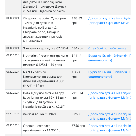
для дитини з інвалідністю
Данило Б. (синдром Дауна)
с. Маяки, Одеська область
04.12.2024
Лікарські засоби: Судокрем
366.52
Допомога дітям з інвалідністю
125гр. для дитини з
грн
(співпраця з фондом Майя Хоу
інвалідністю Богдан Д.
(Тетрадо фало; Біліарна
апрезія жовчних протоків)
м.Шепетівка
04.12.2024
Заправка картриджа CANON
250 грн
Службові потреби фонду
03.12.2024
Nutridrink Protein ентеральне
5411.4
Буркало Емілія (Епілепсія; Глі
харчування з нейтральним
грн
енцефалопатія)
смаком 0,125*4 - 10 упак
03.12.2024
NAN ExpertPro
4353
Буркало Емілія (Епілепсія; Глі
Кисломолочна суміш для
грн
енцефалопатія)
дітей від народження 400г.
(НАН) - 12 шт.
03.12.2024
Bella підгузки дитячі happy
7113.74
Допомога дітям з інвалідністю
baby junior extra 15+ 48 шт -
грн
(співпраця з фондом Майя Хоу
12 упак. для дитини з
інвалідністю Давід Ф. (ДЦП)
03.12.2024
комісія банка 12.2024
5 грн
Допомога дітям з інвалідністю
(співпраця з фондом Майя Хоу
03.12.2024
Оренда нежилого
6750 грн
Допомога дітям з інвалідністю
приміщення за 12.2024р.
(співпраця з фондом Майя Хоу