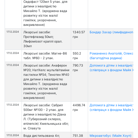
Седофаст 120мл 5 упак. для
дитини з інвалідністю
Михайло Т. (вроджена вада
розвитку кісток малої
гомілки, укорочення,
викривлення)
17.12.2024
Лікарські засоби:
1340.57
Бондар Захар (лимфаденопати
Протефлазид 50мл;
грн
Лімфоміозот краплі орал.
30мл
17.12.2024
Лікарські засоби: Магне-В6
550.2
Романенко Анатолій, Олександ
табл. №60 - 2 упак.
грн
(багатодітна родина)
17.12.2024
Лікарські засоби: Анаферон
790.73
Допомога дітям з інвалідністю
№20; НатХелс мультівітаміни
грн
(співпраця з фондом Майя Хоу
пастилки №54; Тенотен №40
для дитини з інвалідністю
Михайло Т. (вроджена вада
розвитку кісток малої
гомілки, укорочення,
викривлення)
17.12.2024
Лікарські засоби: Сабрил
4496.74
Допомога дітям з інвалідністю
500мг №100 - 2 упак. для
грн
(співпраця з фондом Майя Хоу
дитини з інвалідністю Діана
Л. (Туберозний склероз,
епілепсія) Хмельницька обл;
м. Славута
17.12.2024
Вода дистильована 4л;
751.38
Мікроавтобус (Майя Хоуп)