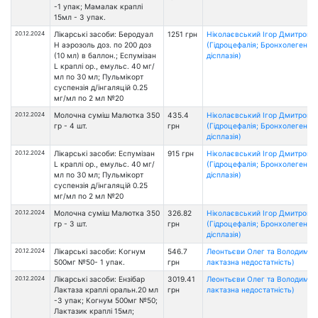
-1 упак; Мамалак краплі
15мл - 3 упак.
20.12.2024
Лікарські засоби: Беродуал
1251 грн
Ніколаєвський Ігор Дмитрови
Н аэрозоль доз. по 200 доз
(Гідроцефалія; Бронхолегенев
(10 мл) в баллон.; Еспумізан
дісплазія)
L краплі ор., емульс. 40 мг/
мл по 30 мл; Пульмікорт
суспензія д/інгаляцій 0.25
мг/мл по 2 мл №20
20.12.2024
Молочна суміш Малютка 350
435.4
Ніколаєвський Ігор Дмитрови
гр - 4 шт.
грн
(Гідроцефалія; Бронхолегенев
дісплазія)
20.12.2024
Лікарські засоби: Еспумізан
915 грн
Ніколаєвський Ігор Дмитрови
L краплі ор., емульс. 40 мг/
(Гідроцефалія; Бронхолегенев
мл по 30 мл; Пульмікорт
дісплазія)
суспензія д/інгаляцій 0.25
мг/мл по 2 мл №20
20.12.2024
Молочна суміш Малютка 350
326.82
Ніколаєвський Ігор Дмитрови
гр - 3 шт.
грн
(Гідроцефалія; Бронхолегенев
дісплазія)
20.12.2024
Лікарські засоби: Когнум
546.7
Леонтьєви Олег та Володимир 
500мг №50- 1 упак.
грн
лактазна недостатність)
20.12.2024
Лікарські засоби: Ензібар
3019.41
Леонтьєви Олег та Володимир 
Лактаза краплі оральн.20 мл
грн
лактазна недостатність)
-3 упак; Когнум 500мг №50;
Лактазик краплі 15мл;