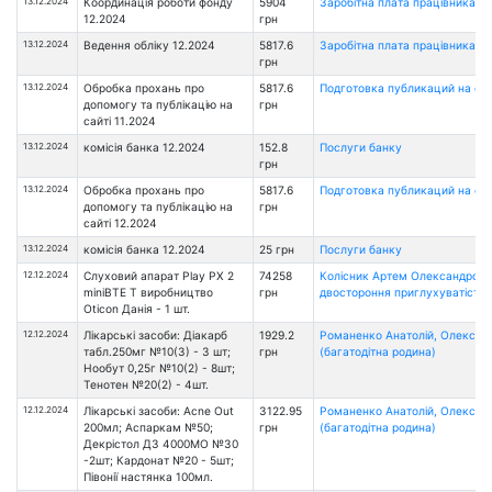
13.12.2024
Координація роботи фонду
5904
Заробітна плата працівникам 
12.2024
грн
13.12.2024
Ведення обліку 12.2024
5817.6
Заробітна плата працівникам 
грн
13.12.2024
Обробка прохань про
5817.6
Подготовка публикаций на са
допомогу та публікацію на
грн
сайті 11.2024
13.12.2024
комісія банка 12.2024
152.8
Послуги банку
грн
13.12.2024
Обробка прохань про
5817.6
Подготовка публикаций на са
допомогу та публікацію на
грн
сайті 12.2024
13.12.2024
комісія банка 12.2024
25 грн
Послуги банку
12.12.2024
Слуховий апарат Play PX 2
74258
Колісник Артем Олександрови
miniBTE Т виробництво
грн
двостороння приглухуватість)
Oticon Данія - 1 шт.
12.12.2024
Лікарські засоби: Діакарб
1929.2
Романенко Анатолій, Олександ
табл.250мг №10(3) - 3 шт;
грн
(багатодітна родина)
Нообут 0,25г №10(2) - 8шт;
Тенотен №20(2) - 4шт.
12.12.2024
Лікарські засоби: Acne Out
3122.95
Романенко Анатолій, Олександ
200мл; Аспаркам №50;
грн
(багатодітна родина)
Декрістол Д3 4000МО №30
-2шт; Кардонат №20 - 5шт;
Півонії настянка 100мл.