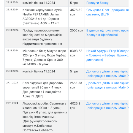
28.11.2024
комісія банка 11.2024
5 грн
Послуги банку
28.11.2024
Клінічне харчування суміш
4576.32
Семиряга Олег (вроджені вади
Nestle PEPTAMEN Junior
грн
системи, ДЦП)
ACE002-2 з 1 до 10 років
(пептамен) 400г - 12 шт.
28.11.2024
Проїзд, переоформлення
2000 грн
Будинок підтриманого прожи
інвалідності та медкомісія
Хелпус в Щербинівці
вихованця будинку
підтриманого проживання
28.11.2024
Мікролакс 5мл; Мілупа пюре
8393.53
Нехай Артур и Егор (Синдром
125 гр - 3 упак; Пюре Гербер
грн
– Треноне – Вебера. Бронхоле
7 упак; Депакін Хроно 300
дисплазия)
мг №100 - 6 упак.
28.11.2024
комісія банка 11.2024
5 грн
Допомога дітям з інвалідністю
(співпраця з фондом Майя Хоу
27.11.2024
Seni підгузки для дорослих
2553.53
Допомога дітям з інвалідністю
super small 30 шт - 4 упак.
грн
(співпраця з фондом Майя Хоу
Для дитини з інвалідністю
Аріна П.(ДЦП)
27.11.2024
Лікарські засоби: Серветки з
4026.3
Допомога дітям з інвалідністю
клапаном 100шт - 3 упак;
грн
(співпраця з фондом Майя Хоу
Підгузки 6 упак. для дитини з
інвалідністю Максим І.
(Дисфункції головного
мозку) м.Кобеляки,
Полтавська область