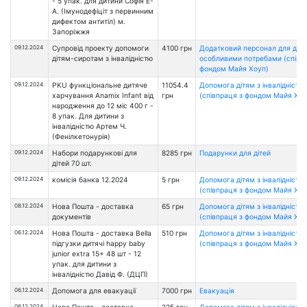
- 5 упак. для дитини Софія Е-
А. (Імунодефіціт з первинним
дифектом антитіл) м.
Запоріжжя
09.12.2024
Супровід проекту допомоги
4100 грн
Додатковий персонал для діте
дітям-сиротам з інвалідністю
особливими потребами (співп
фондом Майя Хоуп)
09.12.2024
PKU функціональне дитяче
11054.4
Допомога дітям з інвалідністю
харчування Anamix Infant від
грн
(співпраця з фондом Майя Хоу
народження до 12 міс 400 г -
8 упак. Для дитини з
інвалідністю Артем Ч.
(Фенілкетонурія)
09.12.2024
Набори подарункові для
8285 грн
Подарунки для дiтей
дітей 70 шт.
09.12.2024
комісія банка 12.2024
5 грн
Допомога дітям з інвалідністю
(співпраця з фондом Майя Хоу
08.12.2024
Нова Пошта - доставка
65 грн
Допомога дітям з інвалідністю
документів
(співпраця з фондом Майя Хоу
06.12.2024
Нова Пошта - доставка Bella
510 грн
Допомога дітям з інвалідністю
підгузки дитячі happy baby
(співпраця з фондом Майя Хоу
junior extra 15+ 48 шт - 12
упак. для дитини з
інвалідністю Давід Ф. (ДЦП)
06.12.2024
Допомога для евакуації
7000 грн
Евакуація
06.12.2024