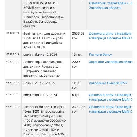
Р ОРАЛ.100МГ/МЛ. ФЛ.
(Епилепсія, тетрапарез) с. Бал
300МЛ для дитини з
Запорізська область
інвалідністю Алішер Б.
(Епилепсія, тетрапарез) с.
Балабіне, Запорізська
область
05.12.2024
Seni підгузки для дорослих
2553.53
Допомога дітям з інвалідністю
super small 30 шт - 4 упак
грн
(співпраця з фондом Майя Хоу
для дитини з інвалідністю
Аріна П.(ДЦП)
05.12.2024
комісія банка 12.2024
15 грн
Послуги банку
05.12.2024
Лабораторні дослідження
2335
Хворі діти Запорізької області
для дитини Ярослав Ш.
грн
(Затримка статевого
розвитку) м. Запоріжжя
05.12.2024
Бензин А-95 - 200 л.
11198
Запорізька Гімназія №77
грн
05.12.2024
комісія банка 12.2024
5 грн
Допомога дітям з інвалідністю
(співпраця з фондом Майя Хоу
04.12.2024
Лікарські засоби: Нютаргін
3430.33
Допомога дітям з інвалідністю
10мл №20; Ентерожерміна
грн
(співпраця з фондом Майя Хоу
5мл №10; Когнітіум 10мл
№20;Лаферобіон 500000МО
№10; Ніфуроксазид 90мл;
Нурофен; Отрівін 10мл;
Пантестин; Пектолван100мл