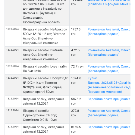
ор. 1мг/мл по 30 мл - 3 шт.
грн
(співпраця з фондом Майя Хоу
для дитини з інвалідністю
Вікторія К. (Аутизм) с.
Олександрія,
Кіровоградська область
13.12.2024
Лікарські засоби: Нейроксон
1757.5
Романенко Анатолій, Олександ
500мг № 20 - 2 шт; Biotrade
грн
(багатодітна родина)
Acne Out Вітамінно-
мінеральний комплекс
13.12.2024
Лікарські засоби: Biotrade
472.5
Романенко Анатолій, Олександ
Acne Out Вітамінно-
грн
(багатодітна родина)
мінеральний комплекс
13.12.2024
Лікарські засоби: L-цет табл.
72.7 грн
Романенко Анатолій, Олександ
По 5мг №10
(багатодітна родина)
13.12.2024
Лікарські засоби: Нообут 0,1г
1824.6
Кулик
№10(2)-14шт; Тенотен
грн
Даніель_2021.05.25+Домініка_
№20(2)-2шт; Флікс спрей;
(Астено-неврологічний сіндром
Фринол краплі 50мл
Порушення мовлення)
13.12.2024
Ведення обліку, складання
5875.2
Заробітна плата працівникам 
звітності 12.2024
грн
13.12.2024
Лікарські засоби:
277.8
Романенко Анатолій, Олександ
Гідрокортизон 5% 3гр;
грн
(багатодітна родина)
Окомістин 0,01% 10мл
13.12.2024
Ведення обліку, складання
8175.5
Заробітна плата працівникам 
звітності 12.2024
грн