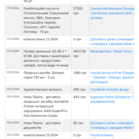
18 шт.
11.12.2024
Реабілітаційні послуги:
27500
Заворотній Михайло Володим
Остеопатичний, Класичиний
грн
(Органічне ураження ЦНС, ди
масаж, ЛФК, Сенсорно-
аутизм)
інтеграційна терапія,
Психолог; АРТ-терапія,
Логопед - 10 шт.
11.12.2024
комісія банка 12.2024
5 грн
Допомога дітям з інвалідністю
(співпраця з фондом Майя Хоу
11.12.2024
Паливо дизельне: 83,99 л *
4870.58
Мікроавтобус (Майя Хоуп)
57,99. Доставка гуманітарної
грн
допомоги: продуктових
наборів, питної води та инше
10.12.2024
Лікарські засоби: Депакін
1080 грн
Нехай Артур и Егор (Синдром
сироп 150 мл - 5 шт.
– Треноне – Вебера. Бронхоле
дисплазия)
10.12.2024
Адміністративні витрати
465 грн
Службові потреби фонду
10.12.2024
Нова Пошта - доставка
445 грн
Буркало Емілія (Епілепсія; Глі
лікарськіх засобів; Nutridrink
енцефалопатія)
Protein ентеральне
харчування; NAN ExpertPro
Кисломолочна Cуміш
10.12.2024
Нова Пошта - доставка
65 грн
Допомога дітям з інвалідністю
документів
(співпраця з фондом Майя Хоу
10.12.2024
комісія банка 12.2024
5 грн
Послуги банку