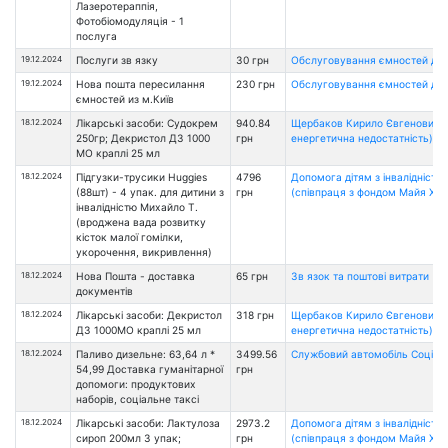
Лазеротераппія,
Фотобіомодуляція - 1
послуга
19.12.2024
Послуги зв язку
30 грн
Обслуговування ємностей дл
19.12.2024
Нова пошта пересилання
230 грн
Обслуговування ємностей дл
ємностей из м.Київ
18.12.2024
Лікарські засоби: Судокрем
940.84
Щербаков Кирило Євгенович (
250гр; Декристол Д3 1000
грн
енергетична недостатність)
МО краплі 25 мл
18.12.2024
Підгузки-трусики Huggies
4796
Допомога дітям з інвалідністю
(88шт) - 4 упак. для дитини з
грн
(співпраця з фондом Майя Хоу
інвалідністю Михайло Т.
(вроджена вада розвитку
кісток малої гомілки,
укорочення, викривлення)
18.12.2024
Нова Пошта - доставка
65 грн
Зв язок та поштові витрати
документів
18.12.2024
Лікарські засоби: Декристол
318 грн
Щербаков Кирило Євгенович (
Д3 1000МО краплі 25 мл
енергетична недостатність)
18.12.2024
Паливо дизельне: 63,64 л *
3499.56
Службовий автомобіль Соціаль
54,99 Доставка гуманітарної
грн
допомоги: продуктових
наборів, соціальне таксі
18.12.2024
Лікарські засоби: Лактулоза
2973.2
Допомога дітям з інвалідністю
сироп 200мл 3 упак;
грн
(співпраця з фондом Майя Хоу