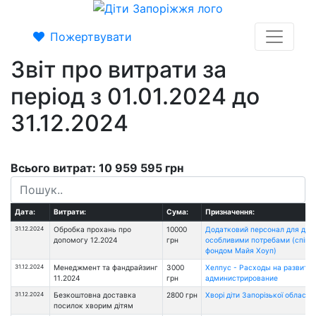
Пожертвувати
Звіт про витрати за
період з 01.01.2024 до
31.12.2024
Всього витрат: 10 959 595 грн
Дата:
Витрати:
Сума:
Призначення:
31.12.2024
Обробка прохань про
10000
Додатковий персонал для діте
допомогу 12.2024
грн
особливими потребами (співп
фондом Майя Хоуп)
31.12.2024
Менеджмент та фандрайзинг
3000
Хелпус - Расходы на развитие
11.2024
грн
администрирование
31.12.2024
Безкоштовна доставка
2800 грн
Хворі діти Запорізької області
посилок хворим дітям