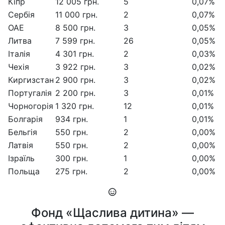
Кіпр
12 005 грн.
5
0,07%
Сербія
11 000 грн.
2
0,07%
ОАЕ
8 500 грн.
3
0,05%
Литва
7 599 грн.
26
0,05%
Італія
4 301 грн.
2
0,03%
Чехія
3 922 грн.
3
0,02%
Киргизстан
2 900 грн.
3
0,02%
Португалія
2 200 грн.
3
0,01%
Чорногорія
1 320 грн.
12
0,01%
Болгарія
934 грн.
1
0,01%
Бельгія
550 грн.
2
0,00%
Латвія
550 грн.
2
0,00%
Ізраїль
300 грн.
1
0,00%
Польща
275 грн.
2
0,00%
Фонд «Щаслива дитина» —