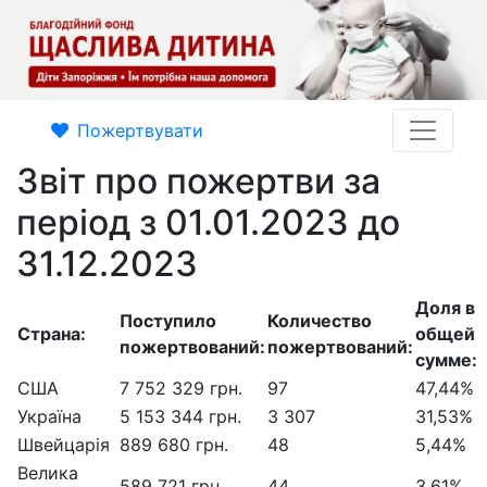
Пожертвувати
Звіт про пожертви за
період з 01.01.2023 до
31.12.2023
Доля в
Поступило
Количество
Страна:
общей
пожертвований:
пожертвований:
сумме:
США
7 752 329 грн.
97
47,44%
Україна
5 153 344 грн.
3 307
31,53%
Швейцарія
889 680 грн.
48
5,44%
Велика
589 721 грн.
44
3,61%