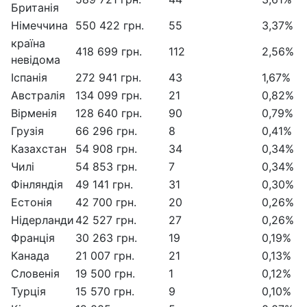
Британія
Німеччина
550 422 грн.
55
3,37%
країна
418 699 грн.
112
2,56%
невідома
Іспанія
272 941 грн.
43
1,67%
Австралія
134 099 грн.
21
0,82%
Вірменія
128 640 грн.
90
0,79%
Грузія
66 296 грн.
8
0,41%
Казахстан
54 908 грн.
34
0,34%
Чилі
54 853 грн.
7
0,34%
Фінляндія
49 141 грн.
31
0,30%
Естонія
42 700 грн.
20
0,26%
Нідерланди
42 527 грн.
27
0,26%
Франція
30 263 грн.
19
0,19%
Канада
21 007 грн.
21
0,13%
Словенія
19 500 грн.
1
0,12%
Турція
15 570 грн.
9
0,10%