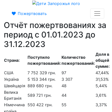
Пожертвовать
Отчёт пожертвованиях за
период с 01.01.2023 до
31.12.2023
Доля в
Поступило
Количество
Страна:
общей
пожертвований:
пожертвований:
сумме:
США
7 752 329 грн.
97
47,44%
Україна
5 153 344 грн.
3 307
31,53%
Швейцарія
889 680 грн.
48
5,44%
Велика
589 721 грн.
44
3,61%
Британія
Німеччина
550 422 грн.
55
3,37%
країна