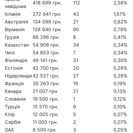
418 699 грн.
112
2,56%
невідома
Іспанія
272 941 грн.
43
1,67%
Австралія
134 099 грн.
21
0,82%
Вірменія
128 640 грн.
90
0,79%
Грузія
66 296 грн.
8
0,41%
Казахстан
54 908 грн.
34
0,34%
Чилі
54 853 грн.
7
0,34%
Фінляндія
49 141 грн.
31
0,30%
Естонія
42 700 грн.
20
0,26%
Нідерланди
42 527 грн.
27
0,26%
Франція
30 263 грн.
19
0,19%
Канада
21 007 грн.
21
0,13%
Словенія
19 500 грн.
1
0,12%
Турція
15 570 грн.
9
0,10%
Кіпр
12 005 грн.
5
0,07%
Сербія
11 000 грн.
2
0,07%
ОАЕ
8 500 грн.
3
0,05%