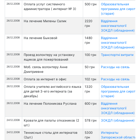
26.12.2008
Оплата услуг системного
500 грн
Образовательная
администратора ( интернат № 3)
программа для сирот
(старая)
26.12.2008
На лечение Милены Салик
2220
Відділення
грн
онкогематології
ЗОКДЛ (обладнання)
26.12.2008
На лечение Быковой
1480
Відділення
грн
онкогематології
ЗОКДЛ (обладнання)
26.12.2008
Проезд волонтеру на установку
100 грн
Транспортні витрати
ящиков для пожертвований
26.12.2008
Моб. связь волонтеру Анне
50 грн
Расходы на связь
Дмитриевне
26.12.2008
Оплата за интернет в офис
102 грн
Расходы на связь
26.12.2008
Оплата учителю английского языка
1320
Образовательная
для детей 3-его интерната (за
грн
программа для сирот
декабрь)
(старая)
26.12.2008
На лечение Полоникова Руслана
600 грн
Відділення
онкогематології
ЗОКДЛ (обладнання)
24.12.2008
Кровати для палаты отказников (2
578 грн
ЗОКДЛ (обладнання)
шт.)
24.12.2008
Теннисные столы для интернатов
5300
Интернаты
(2шт.)
грн
Запорожской области