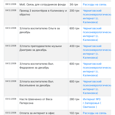
08.12.2008
Moб. Связь для сотрудников фонда
36 грн
Расходы на связь
04.12.2008
Проезд 3 волонтёров в Калиновку и
200 грн
Черниговский
обратно
психоневрологический
интернат (с.
Калиновка)
04.12.2008
З/плата воспитателю Ольге за
600 грн
Черниговский
декабрь
психоневрологический
интернат (с.
Калиновка)
04.12.2008
З/плата преподавателю музыки
400 грн
Черниговский
Дмитрию за декабрь
психоневрологический
интернат (с.
Калиновка)
04.12.2008
З/плата воспитателю Вал.
600 грн
Черниговский
Федоровне за декабрь
психоневрологический
интернат (с.
Калиновка)
04.12.2008
З/плата воспитателю Вал.
600 грн
Черниговский
Васильевне за декабрь
психоневрологический
интернат (с.
Калиновка)
03.12.2008
Насте Шевченко от Веса
280 грн
Интернат №3
Патерсона
г.Запорожья (
Свитанок )
03.12.2008
Оплата за интернет в офис
102 грн
Расходы на связь