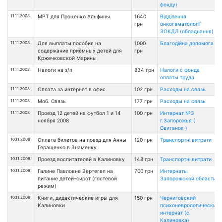
фонду)
11.11.2008
МРТ для Проценко Альфины
1640
Відділення
грн
онкогематології
ЗОКДЛ (обладнання)
11.11.2008
Для выплаты пособия на
1000
Благодійна допомога
содержание приёмных детей для
грн
Кржечковской Марины
11.11.2008
Налоги на з/п
834 грн
Налоги с фонда
оплаты труда
11.11.2008
Оплата за интернет в офис
102 грн
Расходы на связь
11.11.2008
Моб. Связь
177 грн
Расходы на связь
11.11.2008
Проезд 12 детей на футбол 1 и 14
100 грн
Интернат №3
ноября 2008
г.Запорожья (
Свитанок )
10.11.2008
Оплата билетов на поезд для Анны
120 грн
Транспортні витрати
Геращенко в Знаменку
10.11.2008
Проезд воспитателей в Калиновку
148 грн
Транспортні витрати
10.11.2008
Галине Павловне Вертегел на
700 грн
Интернаты
питание детей-сирот (гостевой
Запорожской области
режим)
10.11.2008
Книги, дидактические игры для
150 грн
Черниговский
Калиновки
психоневрологический
интернат (с.
Калиновка)