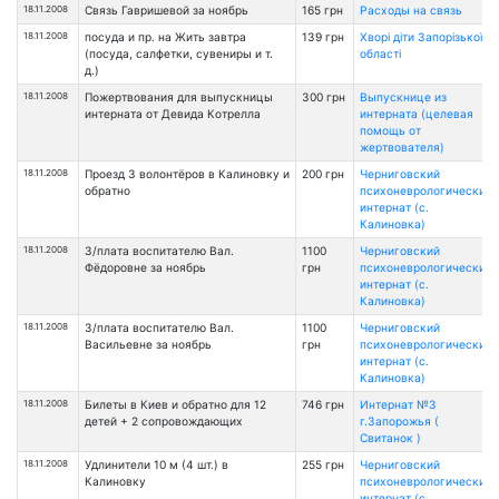
18.11.2008
Связь Гавришевой за ноябрь
165 грн
Расходы на связь
18.11.2008
посуда и пр. на Жить завтра
139 грн
Хворі діти Запорізької
(посуда, салфетки, сувениры и т.
області
д.)
18.11.2008
Пожертвования для выпускницы
300 грн
Выпускнице из
интерната от Девида Котрелла
интерната (целевая
помощь от
жертвователя)
18.11.2008
Проезд 3 волонтёров в Калиновку и
200 грн
Черниговский
обратно
психоневрологический
интернат (с.
Калиновка)
18.11.2008
З/плата воспитателю Вал.
1100
Черниговский
Фёдоровне за ноябрь
грн
психоневрологический
интернат (с.
Калиновка)
18.11.2008
З/плата воспитателю Вал.
1100
Черниговский
Васильевне за ноябрь
грн
психоневрологический
интернат (с.
Калиновка)
18.11.2008
Билеты в Киев и обратно для 12
746 грн
Интернат №3
детей + 2 сопровождающих
г.Запорожья (
Свитанок )
18.11.2008
Удлинители 10 м (4 шт.) в
255 грн
Черниговский
Калиновку
психоневрологический
интернат (с.