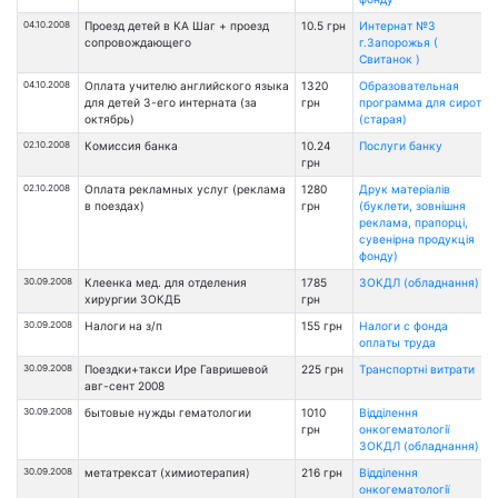
04.10.2008
Проезд детей в КА Шаг + проезд
10.5 грн
Интернат №3
сопровождающего
г.Запорожья (
Свитанок )
04.10.2008
Оплата учителю английского языка
1320
Образовательная
для детей 3-его интерната (за
грн
программа для сирот
октябрь)
(старая)
02.10.2008
Комисcия банка
10.24
Послуги банку
грн
02.10.2008
Оплата рекламных услуг (реклама
1280
Друк матеріалів
в поездах)
грн
(буклети, зовнішня
реклама, прапорці,
сувенірна продукція
фонду)
30.09.2008
Клеенка мед. для отделения
1785
ЗОКДЛ (обладнання)
хирургии ЗОКДБ
грн
30.09.2008
Налоги на з/п
155 грн
Налоги с фонда
оплаты труда
30.09.2008
Поездки+такси Ире Гавришевой
225 грн
Транспортні витрати
авг-сент 2008
30.09.2008
бытовые нужды гематологии
1010
Відділення
грн
онкогематології
ЗОКДЛ (обладнання)
30.09.2008
метатрексат (химиотерапия)
216 грн
Відділення
онкогематології