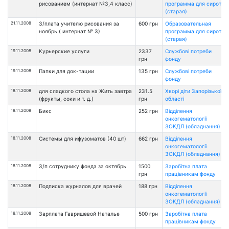
рисованием (интернат №3,4 класс)
программа для сирот
(старая)
21.11.2008
З/плата учителю рисования за
600 грн
Образовательная
ноябрь ( интернат № 3)
программа для сирот
(старая)
19.11.2008
Курьерские услуги
2337
Службові потреби
грн
фонду
19.11.2008
Папки для док-тации
135 грн
Службові потреби
фонду
18.11.2008
для сладкого стола на Жить завтра
231.5
Хворі діти Запорізької
(фрукты, соки и т. д.)
грн
області
18.11.2008
Бикс
252 грн
Відділення
онкогематології
ЗОКДЛ (обладнання)
18.11.2008
Системы для ифузоматов (40 шт)
662 грн
Відділення
онкогематології
ЗОКДЛ (обладнання)
18.11.2008
З/п сотруднику фонда за октябрь
1500
Заробітна плата
грн
працівникам фонду
18.11.2008
Подписка журналов для врачей
188 грн
Відділення
онкогематології
ЗОКДЛ (обладнання)
18.11.2008
Зарплата Гавришевой Наталье
500 грн
Заробітна плата
працівникам фонду