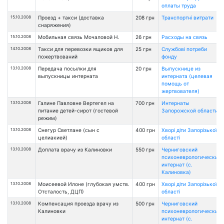
оплаты труда
15.10.2008
Проезд + такси (доставка
208 грн
Транспортні витрати
снаряжения)
15.10.2008
Мобильная связь Мочаловой Н.
26 грн
Расходы на связь
14.10.2008
Такси для перевозки ящиков для
25 грн
Службові потреби
пожертвований
фонду
13.10.2008
Передача посылки для
20 грн
Выпускнице из
выпускницы интерната
интерната (целевая
помощь от
жертвователя)
13.10.2008
Галине Павловне Вертегел на
700 грн
Интернаты
питание детей-сирот (гостевой
Запорожской области
режим)
13.10.2008
Снегур Светлане (сын с
400 грн
Хворі діти Запорізької
целиакией)
області
13.10.2008
Доплата врачу из Калиновки
550 грн
Черниговский
психоневрологический
интернат (с.
Калиновка)
13.10.2008
Моисеевой Илоне (глубокая умств.
400 грн
Хворі діти Запорізької
Отсталость, ДЦП)
області
13.10.2008
Компенсация проезда врачу из
500 грн
Черниговский
Калиновки
психоневрологический
интернат (с.