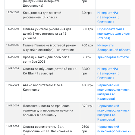
(выпускница интерната
грн
Цюрупинска)
15.09.2008
Канцтовары для занятий
30 грн
Интернат №3
рисованием (4 класс)
г.Запорожья (
Свитанок )
15.09.2008
Оплата учителю рисования для
500 грн
Образовательная
детей 3-его интерната за 12
программа для сирот
уч.часов
(старая)
12.09.2008
Галине Павловне (гостевой режим
700 грн
Интернаты
4 детей в сентябре) - на питание
Запорожской области
12.09.2008
Проезд + такси для посылок в
68 грн
Транспортні витрати
сентябре 2008
11.09.2008
Оплата за обучение детей (8 кл.) в
3300
Интернат №3
КА Шаг (1 семестр)
грн
г.Запорожья (
Свитанок )
11.09.2008
Аванс воспитателю Оле в
400 грн
Черниговский
Калиновке
психоневрологический
интернат (с.
Калиновка)
11.09.2008
Доставка и плата за хранение
379 грн
Черниговский
тележки для перевозки лежачих
психоневрологический
больных в Калиновку
интернат (с.
Калиновка)
11.09.2008
Оплата воспитателям Вал.
2600
Черниговский
Федоровне и Вал. Васильевне в
грн
психоневрологический