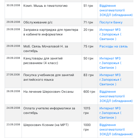
30.09.2008
Комп. Мышь в гематологию
51 грн
Відділення
онкогематології
ЗОКДЛ (обладнання)
29.09.2008
Обслуживание р/с
71 грн
Послуги банку
29.09.2008
Заправка картриджа для принтера
20 грн
Интернат №3
в кабинете информатики
г.Запорожья (
Свитанок )
29.09.2008
Mоб. Связь Мочаловой Н. за
75 грн
Расходы на связь
сентябрь
29.09.2008
Канцтовары для занятий
50 грн
Интернат №3
рисованием (4 класс)
г.Запорожья (
Свитанок )
27.09.2008
Покупка учебников для занятий
83 грн
Интернат №3
английского языка
г.Запорожья (
Свитанок )
26.09.2008
На лечение Шерохович Оксаны
600 грн
Відділення
онкогематології
ЗОКДЛ (обладнання)
24.09.2008
Оплата учителю информатики за
1015
Интернат №3
сентябрь
грн
г.Запорожья (
Свитанок )
23.09.2008
Шерохович Ксении (на МРТ)
1000
Відділення
грн
онкогематології
ЗОКДЛ (обладнання)