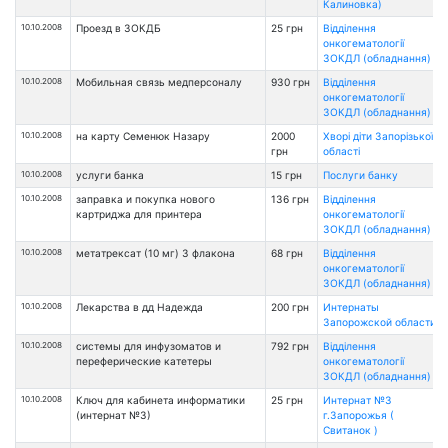
Калиновка)
10.10.2008
Проезд в ЗОКДБ
25 грн
Відділення
онкогематології
ЗОКДЛ (обладнання)
10.10.2008
Мобильная связь медперсоналу
930 грн
Відділення
онкогематології
ЗОКДЛ (обладнання)
10.10.2008
на карту Семенюк Назару
2000
Хворі діти Запорізької
грн
області
10.10.2008
услуги банка
15 грн
Послуги банку
10.10.2008
заправка и покупка нового
136 грн
Відділення
картриджа для принтера
онкогематології
ЗОКДЛ (обладнання)
10.10.2008
метатрексат (10 мг) 3 флакона
68 грн
Відділення
онкогематології
ЗОКДЛ (обладнання)
10.10.2008
Лекарства в дд Надежда
200 грн
Интернаты
Запорожской области
10.10.2008
системы для инфузоматов и
792 грн
Відділення
переферические катетеры
онкогематології
ЗОКДЛ (обладнання)
10.10.2008
Ключ для кабинета информатики
25 грн
Интернат №3
(интернат №3)
г.Запорожья (
Свитанок )