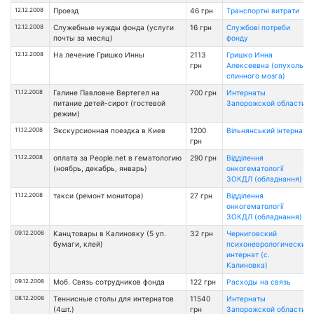
12.12.2008
Проезд
46 грн
Транспортні витрати
12.12.2008
Служебные нужды фонда (услуги
16 грн
Службові потреби
почты за месяц)
фонду
12.12.2008
На лечение Гришко Инны
2113
Гришко Инна
грн
Алексеевна (опухоль
спинного мозга)
11.12.2008
Галине Павловне Вертегел на
700 грн
Интернаты
питание детей-сирот (гостевой
Запорожской области
режим)
11.12.2008
Экскурсионная поездка в Киев
1200
Вільнянський інтернат
грн
11.12.2008
оплата за People.net в гематологию
290 грн
Відділення
(ноябрь, декабрь, январь)
онкогематології
ЗОКДЛ (обладнання)
11.12.2008
такси (ремонт монитора)
27 грн
Відділення
онкогематології
ЗОКДЛ (обладнання)
09.12.2008
Канцтовары в Калиновку (5 уп.
32 грн
Черниговский
бумаги, клей)
психоневрологический
интернат (с.
Калиновка)
09.12.2008
Моб. Связь сотрудников фонда
122 грн
Расходы на связь
08.12.2008
Теннисные столы для интернатов
11540
Интернаты
(4шт.)
грн
Запорожской области