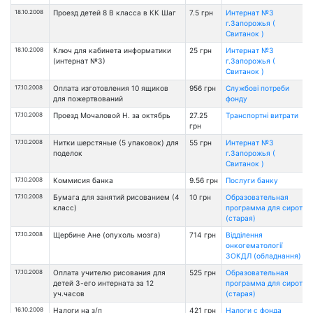
18.10.2008
Проезд детей 8 В класса в КК Шаг
7.5 грн
Интернат №3
г.Запорожья (
Свитанок )
18.10.2008
Ключ для кабинета информатики
25 грн
Интернат №3
(интернат №3)
г.Запорожья (
Свитанок )
17.10.2008
Оплата изготовления 10 ящиков
956 грн
Службові потреби
для пожертвований
фонду
17.10.2008
Проезд Мочаловой Н. за октябрь
27.25
Транспортні витрати
грн
17.10.2008
Нитки шерстяные (5 упаковок) для
55 грн
Интернат №3
поделок
г.Запорожья (
Свитанок )
17.10.2008
Коммисия банка
9.56 грн
Послуги банку
17.10.2008
Бумага для занятий рисованием (4
10 грн
Образовательная
класс)
программа для сирот
(старая)
17.10.2008
Щербине Ане (опухоль мозга)
714 грн
Відділення
онкогематології
ЗОКДЛ (обладнання)
17.10.2008
Оплата учителю рисования для
525 грн
Образовательная
детей 3-его интерната за 12
программа для сирот
уч.часов
(старая)
16.10.2008
Налоги на з/п
421 грн
Налоги с фонда