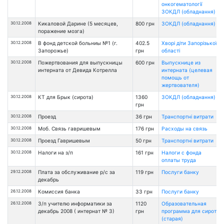
онкогематології
ЗОКДЛ (обладнання)
30.12.2008
Кикаловой Дарине (5 месяцев,
800 грн
ЗОКДЛ (обладнання)
поражение мозга)
30.12.2008
В фонд детской больниы №1 (г.
402.5
Хворі діти Запорізької
Запорожье)
грн
області
30.12.2008
Пожертвования для выпускницы
600 грн
Выпускнице из
интерната от Девида Котрелла
интерната (целевая
помощь от
жертвователя)
30.12.2008
КТ для Брык (сирота)
1360
ЗОКДЛ (обладнання)
грн
30.12.2008
Проезд
36 грн
Транспортні витрати
30.12.2008
Моб. Связь гавришевым
176 грн
Расходы на связь
30.12.2008
Проезд Гавришевым
50 грн
Транспортні витрати
30.12.2008
Налоги на з/п
161 грн
Налоги с фонда
оплаты труда
29.12.2008
Плата за обслуживание р/с за
119 грн
Послуги банку
декабрь
26.12.2008
Комиссия банка
33 грн
Послуги банку
26.12.2008
З/п учителю информатики за
1120
Образовательная
декабрь 2008 ( интернат № 3)
грн
программа для сирот
(старая)