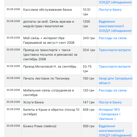
ЗОКДЛ (обладнання)
30.09.2008
Кассовое обслуживание банка
10.51
Послуги банку
грн
30.09.2008
доплаты за моб. Связь врачам и
1200
Відділення
медсёстрам гематологии
грн
онкогематології
ЗОКДЛ (обладнання)
30.09.2008
Моб связь + интернет Ире
240 грн
Расходы на связь
Гавришевой за август-сент 2008
30.09.2008
Проезд на транспорте + такси
534 грн
Транспортні витрати
(доставка посылок и рюкзаков) за
сентябрь 2008
30.09.2008
Проезд Мочаловой Н. за сентябрь
53.75
Транспортні витрати
грн
30.09.2008
Печать листовок по Тихонову
150 грн
Хворі діти Запорізької
області
30.09.2008
Мобильная связь сотрудников в
120 грн
Расходы на связь
сентябре
30.09.2008
Услуги банка
147 грн
Послуги банку
30.09.2008
Билеты в Крым и обратно (поход 10
626 грн
Интернат №3
октября)
г.Запорожья (
Свитанок )
30.09.2008
Божко Роме (лейкоз)
500 грн
Відділення
онкогематології
ЗОКДЛ (обладнання)