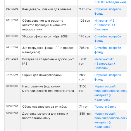
ЗОКДЛ (обладнання)
03.11.2008
Канцтовары, бланки для отчетов
9.25 грн
Службові потреби
фонду
03.11.2008
Оборудование для ремонта
102 грн
Интернат №3
электро проводки в кабинете
г.Запорожья (
информатики
Свитанок )
03.11.2008
Уборка офиса за октябрь 2008
170 грн
Службові потреби
фонду
03.11.2008
З/п сотруднка фонда (PR и проект
705 грн
Службові потреби
менеджера)
фонду
01.11.2008
Возврат за гладильные доски (инт.
-200
Интернат №3
№3)
грн
г.Запорожья (
Свитанок )
31.10.2008
Ящики для пожертвований
2868
Службові потреби
грн
фонду
31.10.2008
Изготовление (под ключ)
3100
Черниговский
металлического теннисного стола
грн
психоневрологический
интернат (с.
Калиновка)
31.10.2008
Обслуживание р/с за октябрь
71 грн
Послуги банку
31.10.2008
Доставка металла для стола и
350 грн
Черниговский
ворот в Калиновку
психоневрологический
интернат (с.
Калиновка)