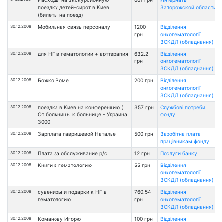
Расходы на экскурсионную
661 грн
Интернаты
поездку детей-сирот в Киев
Запорожской области
(билеты на поезд)
30.12.2008
Мобильная связь персоналу
1200
Відділення
грн
онкогематології
ЗОКДЛ (обладнання)
30.12.2008
для НГ в гематологии + арттерапия
632.2
Відділення
грн
онкогематології
ЗОКДЛ (обладнання)
30.12.2008
Божко Роме
200 грн
Відділення
онкогематології
ЗОКДЛ (обладнання)
30.12.2008
поездка в Киев на конференцию (
357 грн
Службові потреби
От больницы к больнице - Украина
фонду
3000
30.12.2008
Зарплата гавришевой Наталье
500 грн
Заробітна плата
працівникам фонду
30.12.2008
Плата за обслуживание р/с
12 грн
Послуги банку
30.12.2008
Книги в гематологию
55 грн
Відділення
онкогематології
ЗОКДЛ (обладнання)
30.12.2008
сувениры и подарки к НГ в
760.54
Відділення
гематологию
грн
онкогематології
ЗОКДЛ (обладнання)
30.12.2008
Команову Игорю
100 грн
Відділення