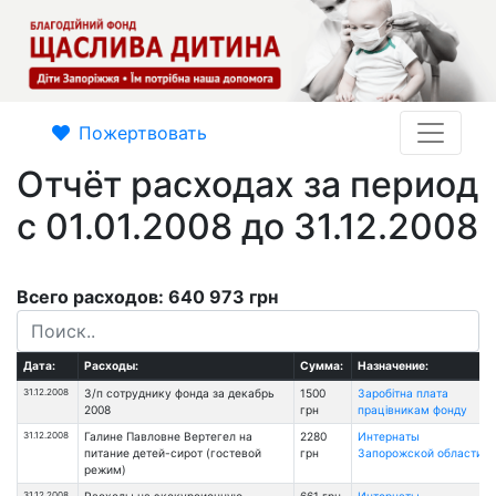
Пожертвовать
Отчёт расходах за период
с 01.01.2008 до 31.12.2008
Всего расходов: 640 973 грн
Дата:
Расходы:
Сумма:
Назначение:
31.12.2008
З/п сотруднику фонда за декабрь
1500
Заробітна плата
2008
грн
працівникам фонду
31.12.2008
Галине Павловне Вертегел на
2280
Интернаты
питание детей-сирот (гостевой
грн
Запорожской области
режим)
31.12.2008