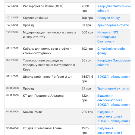
10.11.2008
Расторгуевой Юлии (ЛГМ)
2000
Хворі діти Запорізької
грн
області
10.11.2008
Комиссия банка
100 грн
Послуги банку
10.11.2008
Проезд
81 грн
Транспортні витрати
10.11.2008
Модернизация теннисного стола в
500 грн
Интернат №3
интернате №3
г.Запорожья (
Свитанок )
07.11.2008
Кабель для комп. сети в офис +
102 грн
Службові потреби
ключи сотруднику
фонду
07.11.2008
Транспортные расходы на
50 грн
Хворі діти Запорізької
передачу печатных материалов в
області
Киев
07.11.2008
Шприцевой насос Perfusor 2 шт.
14871.6
ЗОКДЛ (обладнання)
грн
06.11.2008
Проезд
21 грн
Транспортні витрати
04.11.2008
КТ для Проценко Альфины
1224
Відділення
грн
онкогематології
ЗОКДЛ (обладнання)
04.11.2008
Божко Роме
200 грн
Відділення
онкогематології
ЗОКДЛ (обладнання)
04.11.2008
КТ для Шульгиной Алены
1575
Відділення
грн
онкогематології