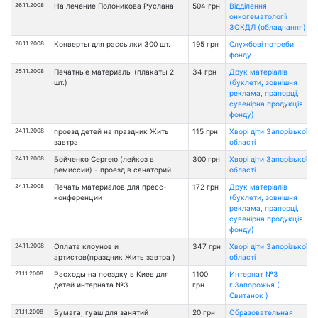
26.11.2008
На лечение Полоникова Руслана
504 грн
Відділення
онкогематології
ЗОКДЛ (обладнання)
26.11.2008
Конверты для рассылки 300 шт.
195 грн
Службові потреби
фонду
25.11.2008
Печатные материалы (плакаты 2
34 грн
Друк матеріалів
шт.)
(буклети, зовнішня
реклама, прапорці,
сувенірна продукція
фонду)
24.11.2008
проезд детей на праздник Жить
115 грн
Хворі діти Запорізької
завтра
області
24.11.2008
Бойченко Сергею (лейкоз в
300 грн
Хворі діти Запорізької
ремиссии) - проезд в санаторий
області
24.11.2008
Печать материалов для пресс-
172 грн
Друк матеріалів
конференции
(буклети, зовнішня
реклама, прапорці,
сувенірна продукція
фонду)
24.11.2008
Оплата клоунов и
347 грн
Хворі діти Запорізької
артистов(праздник Жить завтра )
області
21.11.2008
Расходы на поездку в Киев для
1100
Интернат №3
детей интерната №3
грн
г.Запорожья (
Свитанок )
21.11.2008
Бумага, гуаш для занятий
20 грн
Образовательная