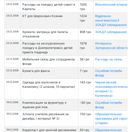
24.12.2008
Расходы на поездку детей-сирот в
1500
Вільнянський інтернат
Карпаты
грн
23.12.2008
КТ для Шерохович Ксении
1224
Відділення
грн
онкогематології
ЗОКДЛ (обладнання)
23.12.2008
Кровати, матрацы для палаты
808 грн
ЗОКДЛ (обладнання)
отказников
22.12.2008
Расходы на экскурсионную
1579
Интернаты
поездку в Днепропетровск детей
грн
Запорожской области
приюта Надежда
22.12.2008
Мобильная связь для сотрудников
56 грн
Расходы на связь
фонда
22.12.2008
Бумага для факса
7 грн
Службові потреби
фонду
20.12.2008
Одежда для мальчиков в
145 грн
Черниговский
Калиновку (2 штанов, 10 перчаток)
психоневрологический
интернат (с.
Калиновка)
19.12.2008
Компенсация за фурнитуру к
-50 грн
Службові потреби
ящикам для пож.
фонду
19.12.2008
З/плата учителю рисования за
700 грн
Образовательная
декабрь ( интернат № 3)
программа для сирот
(старая)
19.12.2008
Керапласт для занятий рисованием
50 грн
Образовательная