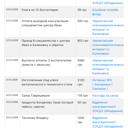
ЗОКДЛ (обладнання)
23.10.2008
Книга по 1С бухгалтерии
29 грн
Службові потреби
фонду
22.10.2008
Оплата выездной консультации
500 грн
Черниговский
специалистов центра Иван
психоневрологический
интернат (с.
Калиновка)
22.10.2008
Проезд 8 специалистов с центра
802 грн
Черниговский
Иван в Калиновку и обратно
психоневрологический
интернат (с.
Калиновка)
22.10.2008
Выплаты з/платы 3 воспитателям
5580
Черниговский
(вместе с авансом)
грн
психоневрологический
интернат (с.
Калиновка)
21.10.2008
Изготовление (под ключ)
3100
Интернат №3
металлического теннисного стола
грн
г.Запорожья (
Свитанок )
20.10.2008
Связь Гавришевым
116 грн
Расходы на связь
20.10.2008
продукты Богданову Саше (острый
50 грн
Відділення
лейкоз, сирота)
онкогематології
ЗОКДЛ (обладнання)
20.10.2008
Тихонову Владику
1200
Відділення
грн
онкогематології
ЗОКДЛ (обладнання)