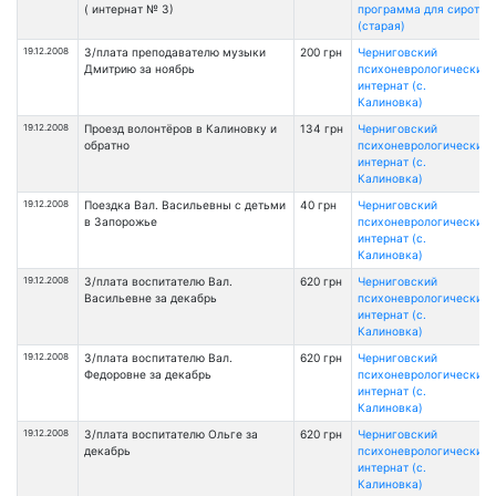
( интернат № 3)
программа для сирот
(старая)
19.12.2008
З/плата преподавателю музыки
200 грн
Черниговский
Дмитрию за ноябрь
психоневрологический
интернат (с.
Калиновка)
19.12.2008
Проезд волонтёров в Калиновку и
134 грн
Черниговский
обратно
психоневрологический
интернат (с.
Калиновка)
19.12.2008
Поездка Вал. Васильевны с детьми
40 грн
Черниговский
в Запорожье
психоневрологический
интернат (с.
Калиновка)
19.12.2008
З/плата воспитателю Вал.
620 грн
Черниговский
Васильевне за декабрь
психоневрологический
интернат (с.
Калиновка)
19.12.2008
З/плата воспитателю Вал.
620 грн
Черниговский
Федоровне за декабрь
психоневрологический
интернат (с.
Калиновка)
19.12.2008
З/плата воспитателю Ольге за
620 грн
Черниговский
декабрь
психоневрологический
интернат (с.
Калиновка)