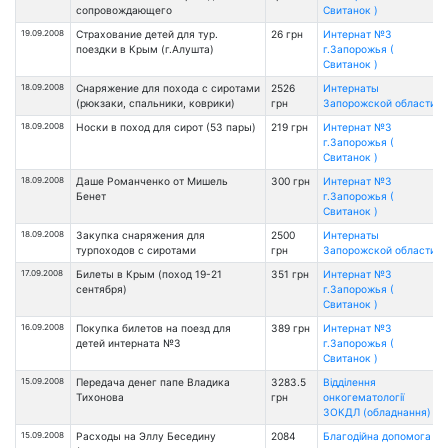
сопровождающего
Свитанок )
19.09.2008
Страхование детей для тур.
26 грн
Интернат №3
поездки в Крым (г.Алушта)
г.Запорожья (
Свитанок )
18.09.2008
Снаряжение для похода с сиротами
2526
Интернаты
(рюкзаки, спальники, коврики)
грн
Запорожской области
18.09.2008
Носки в поход для сирот (53 пары)
219 грн
Интернат №3
г.Запорожья (
Свитанок )
18.09.2008
Даше Романченко от Мишель
300 грн
Интернат №3
Бенет
г.Запорожья (
Свитанок )
18.09.2008
Закупка снаряжения для
2500
Интернаты
турпоходов с сиротами
грн
Запорожской области
17.09.2008
Билеты в Крым (поход 19-21
351 грн
Интернат №3
сентября)
г.Запорожья (
Свитанок )
16.09.2008
Покупка билетов на поезд для
389 грн
Интернат №3
детей интерната №3
г.Запорожья (
Свитанок )
15.09.2008
Передача денег папе Владика
3283.5
Відділення
Тихонова
грн
онкогематології
ЗОКДЛ (обладнання)
15.09.2008
Расходы на Эллу Беседину
2084
Благодійна допомога