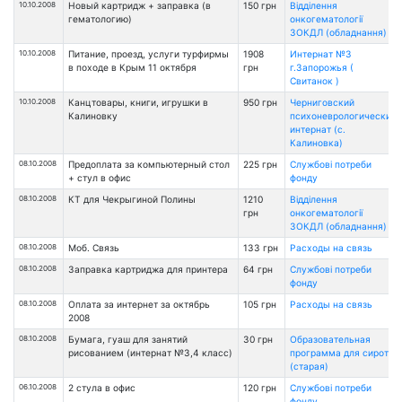
10.10.2008
Новый картридж + заправка (в
150 грн
Відділення
гематологию)
онкогематології
ЗОКДЛ (обладнання)
10.10.2008
Питание, проезд, услуги турфирмы
1908
Интернат №3
в походе в Крым 11 октября
грн
г.Запорожья (
Свитанок )
10.10.2008
Канцтовары, книги, игрушки в
950 грн
Черниговский
Калиновку
психоневрологический
интернат (с.
Калиновка)
08.10.2008
Предоплата за компьютерный стол
225 грн
Службові потреби
+ стул в офис
фонду
08.10.2008
КТ для Чекрыгиной Полины
1210
Відділення
грн
онкогематології
ЗОКДЛ (обладнання)
08.10.2008
Моб. Связь
133 грн
Расходы на связь
08.10.2008
Заправка картриджа для принтера
64 грн
Службові потреби
фонду
08.10.2008
Оплата за интернет за октябрь
105 грн
Расходы на связь
2008
08.10.2008
Бумага, гуаш для занятий
30 грн
Образовательная
рисованием (интернат №3,4 класс)
программа для сирот
(старая)
06.10.2008
2 стула в офис
120 грн
Службові потреби
фонду