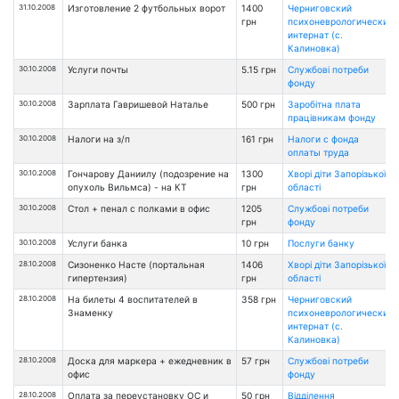
31.10.2008
Изготовление 2 футбольных ворот
1400
Черниговский
грн
психоневрологический
интернат (с.
Калиновка)
30.10.2008
Услуги почты
5.15 грн
Службові потреби
фонду
30.10.2008
Зарплата Гавришевой Наталье
500 грн
Заробітна плата
працівникам фонду
30.10.2008
Налоги на з/п
161 грн
Налоги с фонда
оплаты труда
30.10.2008
Гончарову Даниилу (подозрение на
1300
Хворі діти Запорізької
опухоль Вильмса) - на КТ
грн
області
30.10.2008
Стол + пенал с полками в офис
1205
Службові потреби
грн
фонду
30.10.2008
Услуги банка
10 грн
Послуги банку
28.10.2008
Сизоненко Насте (портальная
1406
Хворі діти Запорізької
гипертензия)
грн
області
28.10.2008
На билеты 4 воспитателей в
358 грн
Черниговский
Знаменку
психоневрологический
интернат (с.
Калиновка)
28.10.2008
Доска для маркера + ежедневник в
57 грн
Службові потреби
офис
фонду
28.10.2008
Оплата за переустановку ОС и
50 грн
Відділення