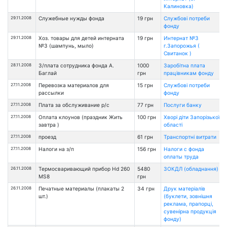
Калиновка)
29.11.2008
Служебные нужды фонда
19 грн
Службові потреби
фонду
29.11.2008
Хоз. товары для детей интерната
19 грн
Интернат №3
№3 (шампунь, мыло)
г.Запорожья (
Свитанок )
28.11.2008
З/плата сотрудника фонда А.
1000
Заробітна плата
Баглай
грн
працівникам фонду
27.11.2008
Перевозка материалов для
15 грн
Службові потреби
рассылки
фонду
27.11.2008
Плата за обслуживание р/с
77 грн
Послуги банку
27.11.2008
Оплата клоунов (праздник Жить
100 грн
Хворі діти Запорізької
завтра )
області
27.11.2008
проезд
61 грн
Транспортні витрати
27.11.2008
Налоги на з/п
156 грн
Налоги с фонда
оплаты труда
26.11.2008
Термосваривающий прибор Hd 260
5480
ЗОКДЛ (обладнання)
MS8
грн
26.11.2008
Печатные материалы (плакаты 2
34 грн
Друк матеріалів
шт.)
(буклети, зовнішня
реклама, прапорці,
сувенірна продукція
фонду)