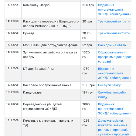
16.11.2008
Команову Игорю
300 грн
Відділення
онкогематології
ЗОКДЛ (обладнання)
14.11.2008
Расходы на перевозку Шприцевого
20 грн
Транспортні витрати
насоса Perfusor 2 шт. в ЗОКДБ
14.11.2008
Проезд
28.25
Транспортні витрати
грн
14.11.2008
Moб. Связь для сотрудников фонда
52 грн
Расходы на связь
14.11.2008
З/п учителю английского языка за
1320
Образовательная
ноябрь
грн
программа для сирот
(старая)
12.11.2008
КТ для Башлий Яны
1750
Відділення
грн
онкогематології
ЗОКДЛ (обладнання)
12.11.2008
Кассовое обслуживание банка
1.83 грн
Послуги банку
12.11.2008
Канцтовары
187 грн
Службові потреби
фонду
12.11.2008
Переведено на р/с детей
2660
Відділення
(гематология ЗОКДБ)
грн
онкогематології
ЗОКДЛ (обладнання)
12.11.2008
Печатные материалы (макеты и
1256
Друк матеріалів
т.д)
грн
(буклети, зовнішня
реклама, прапорці,
сувенірна продукція