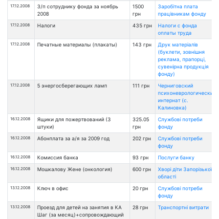
17.12.2008
З/п сотруднику фонда за ноябрь
1500
Заробітна плата
2008
грн
працівникам фонду
17.12.2008
Налоги
435 грн
Налоги с фонда
оплаты труда
17.12.2008
Печатные материалы (плакаты)
143 грн
Друк матеріалів
(буклети, зовнішня
реклама, прапорці,
сувенірна продукція
фонду)
17.12.2008
5 энергосберегающих ламп
111 грн
Черниговский
психоневрологический
интернат (с.
Калиновка)
16.12.2008
Ящики для пожертвований (3
325.05
Службові потреби
штуки)
грн
фонду
16.12.2008
Абонплата за а/я за 2009 год
202 грн
Службові потреби
фонду
16.12.2008
Комиссия банка
93 грн
Послуги банку
16.12.2008
Мошкалову Жене (онкология)
600 грн
Хворі діти Запорізької
області
13.12.2008
Ключ в офис
20 грн
Службові потреби
фонду
13.12.2008
Проезд для детей на занятия в КА
28 грн
Транспортні витрати
Шаг (за месяц)+сопровождающий