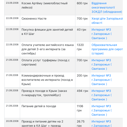
23.09.2008
Косме Артёму (миелобластный
600 грн
Відділення
лейкоз)
онкогематології
ЗОКДЛ (обладнання)
22.09.2008
Сизоненко Насте
700 грн
Хворі діти Запорізької
області
22.09.2008
Покупка флешки для занятий детей
40 грн
Интернат №3
в КУ Шаг
г.Запорожья (
Свитанок )
22.09.2008
Оплата учителю английского языка
1320
Образовательная
для детей 3-его интерната (за
грн
программа для сирот
сентябрь)
(старая)
21.09.2008
Оплата услуг турфирмы (поход с
700 грн
Интернат №3
сиротами)
г.Запорожья (
Свитанок )
21.09.2008
Коммандировочные и проезд
200 грн
Интернат №3
воспитателю из интерната (поход в
г.Запорожья (
Крым)
Свитанок )
21.09.2008
Проезд в походе в Крым (заказ
494 грн
Интернат №3
п=маршруток, троллейбус)
г.Запорожья (
Свитанок )
21.09.2008
Питание детей в походе
1106
Интернат №3
грн
г.Запорожья (
Свитанок )
20.09.2008
Проезд и питание детям на 2
26.75
Интернат №3
занятия в КА Шаг + проезд
грн
г.Запорожья (