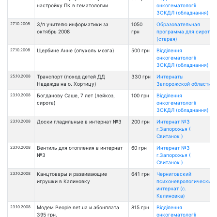
настройку ПК в гематологии
онкогематології
ЗОКДЛ (обладнання)
27.10.2008
З/п учителю информатики за
1050
Образовательная
октябрь 2008
грн
программа для сирот
(старая)
27.10.2008
Щербине Анне (опухоль мозга)
500 грн
Відділення
онкогематології
ЗОКДЛ (обладнання)
25.10.2008
Транспорт (поход детей ДД
330 грн
Интернаты
Надежда на о. Хортицу)
Запорожской области
23.10.2008
Богданову Саше, 7 лет (лейкоз,
100 грн
Відділення
сирота)
онкогематології
ЗОКДЛ (обладнання)
23.10.2008
Доски гладильные в интернат №3
200 грн
Интернат №3
г.Запорожья (
Свитанок )
23.10.2008
Вентиль для отопления в интернат
60 грн
Интернат №3
№3
г.Запорожья (
Свитанок )
23.10.2008
Канцтовары и развивающие
641 грн
Черниговский
игрушки в Калиновку
психоневрологический
интернат (с.
Калиновка)
23.10.2008
Модем People.net.ua и абонплата
815 грн
Відділення
395 грн.
онкогематології