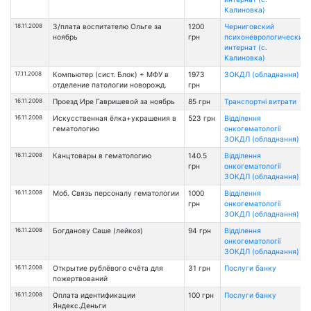
Калиновка)
18.11.2008
З/плата воспитателю Ольге за
1200
Черниговский
ноябрь
грн
психоневрологический
интернат (с.
Калиновка)
17.11.2008
Компьютер (сист. Блок) + МФУ в
1973
ЗОКДЛ (обладнання)
отделение патологии новорожд.
грн
16.11.2008
Проезд Ире Гавришевой за ноябрь
85 грн
Транспортні витрати
16.11.2008
Искусственная ёлка+украшения в
523 грн
Відділення
гематологию
онкогематології
ЗОКДЛ (обладнання)
16.11.2008
Канцтовары в гематологию
140.5
Відділення
грн
онкогематології
ЗОКДЛ (обладнання)
16.11.2008
Моб. Связь персоналу гематологии
1000
Відділення
грн
онкогематології
ЗОКДЛ (обладнання)
16.11.2008
Богданову Саше (лейкоз)
94 грн
Відділення
онкогематології
ЗОКДЛ (обладнання)
16.11.2008
Открытие рублёвого счёта для
31 грн
Послуги банку
пожертвований
16.11.2008
Оплата идентификации
100 грн
Послуги банку
Яндекс.Деньги