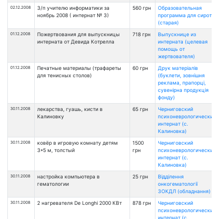
02.12.2008
З/п учителю информатики за
560 грн
Образовательная
ноябрь 2008 ( интернат № 3)
программа для сирот
(старая)
01.12.2008
Пожертвования для выпускницы
718 грн
Выпускнице из
интерната от Девида Котрелла
интерната (целевая
помощь от
жертвователя)
01.12.2008
Печатные материалы (трафареты
60 грн
Друк матеріалів
для тенисных столов)
(буклети, зовнішня
реклама, прапорці,
сувенірна продукція
фонду)
30.11.2008
лекарства, гуашь, кисти в
65 грн
Черниговский
Калиновку
психоневрологический
интернат (с.
Калиновка)
30.11.2008
ковёр в игровую комнату детям
1500
Черниговский
3*5 м, толстый
грн
психоневрологический
интернат (с.
Калиновка)
30.11.2008
настройка компьютера в
25 грн
Відділення
гематологии
онкогематології
ЗОКДЛ (обладнання)
30.11.2008
2 нагревателя De Longhi 2000 КВт
878 грн
Черниговский
психоневрологический
интернат (с.