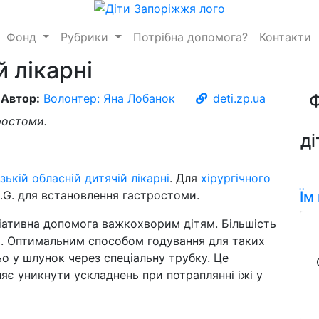
Фонд
Рубрики
Потрібна допомога?
Контакти
 лікарні
Автор:
Волонтер: Яна Лобанок
deti.zp.ua
ростоми.
ді
зькій обласній дитячій лікарні
. Для
хірургічного
G. для встановлення гастростоми.
Їм
ліативна допомога важкохворим дітям. Більшість
я. Оптимальним способом годування для таких
ьо у шлунок через спеціальну трубку. Це
яє уникнути ускладнень при потраплянні іжі у