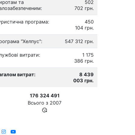
иротам та
502
алозабезпеченим:
702 грн.
уристична програма:
450
104 грн.
рограма "Хелпус":
547 312 грн.
лужбові витрати:
1 175
386 грн.
агалом витрат:
8 439
003 грн.
176 324 491
Всього з
2007