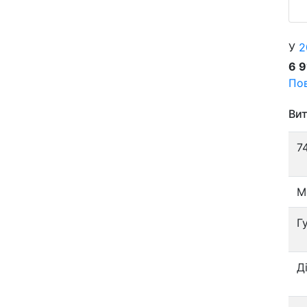
У
2
6 
Пов
Вит
7
М
Г
Д