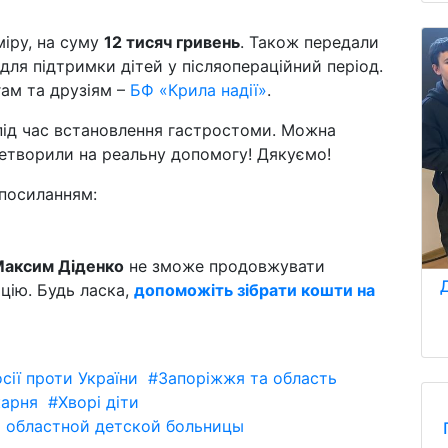
іру, на суму
12 тисяч гривень
. Також передали
для підтримки дітей у післяопераційний період.
ам та друзіям –
БФ «Крила надії»
.
під час встановлення гастростоми. Можна
етворили на реальну допомогу! Дякуємо!
посиланням:
аксим Діденко
не зможе продовжувати
ацію. Будь ласка,
допоможіть зібрати кошти на
осії проти України
#Запоріжжя та область
карня
#Хворі діти
 областной детской больницы