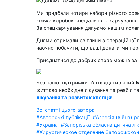
Ми придбали чотири набори різного розм
кілька коробок спеціального харчування 
За спецхарчування дякуємо нашим колег
Днями отримали світлини з операційної 
наочно побачити, що ваші донати ми пер
Приєднатися до добрих справ можна за 
Без нашої підтримки п’ятнадцятирічний
М
життєво необхідне лікування та реабіліт
лікування та розвиток хлопця!
Всі статті цього автора
#Авторські публікації
#Агресія (війна) р
#Україна
#Запорізька обласна дитяча лі
#Хирургическое отделение Запорожской