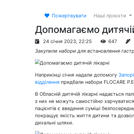
Пожертвувати
Наші проєкти
Допомагаємо дитячій
24 січня 2023, 22:25
647
Закупили набори для встановлення гаст
Наприкінці січня надали допомогу
Запорі
відділення
придбали набори FLOCARE P.E.
В Обласній дитячій лікарні надається па
з них не можуть самостійно харчуватис
пацієнтів є введення суміші безпосередн
покращує якість життя дитини та дозвол
дихальні шляхи.