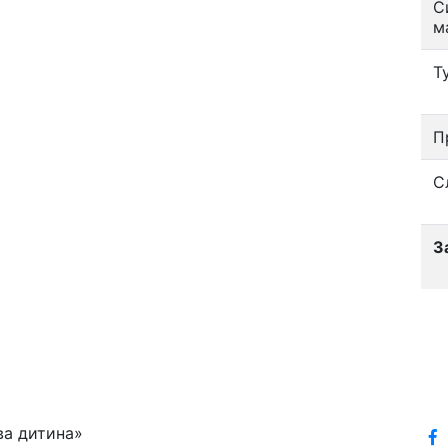
С
м
Т
П
С
З
ва дитина»