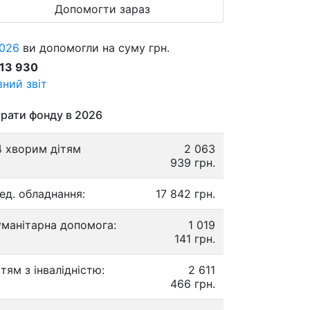
Допомогти зараз
026
ви допомогли на суму грн.
913 930
ний звіт
рати фонду в 2026
4 хворим дітям
2 063
939 грн.
ед. обладнання:
17 842 грн.
уманітарна допомога:
1 019
141 грн.
ітям з інвалідністю:
2 611
466 грн.