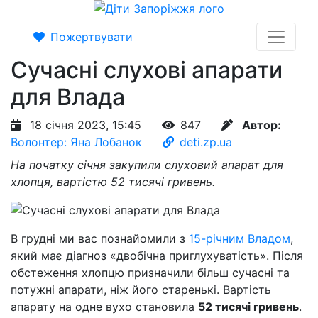
Пожертвувати
Сучасні слухові апарати
для Влада
18 січня 2023, 15:45
847
Автор:
Волонтер: Яна Лобанок
deti.zp.ua
На початку січня закупили слуховий апарат для
хлопця, вартістю 52 тисячі гривень.
В грудні ми вас познайомили з
15-річним Владом
,
який має діагноз «двобічна приглухуватість». Після
обстеження хлопцю призначили більш сучасні та
потужні апарати, ніж його старенькі. Вартість
апарату на одне вухо становила
52 тисячі гривень
.