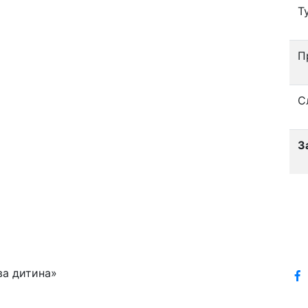
Т
П
С
З
ва дитина»