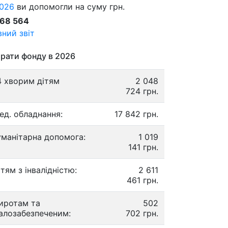
026
ви допомогли на суму грн.
868 564
ний звіт
рати фонду в 2026
4 хворим дітям
2 048
724 грн.
ед. обладнання:
17 842 грн.
уманітарна допомога:
1 019
141 грн.
ітям з інвалідністю:
2 611
461 грн.
иротам та
502
алозабезпеченим:
702 грн.