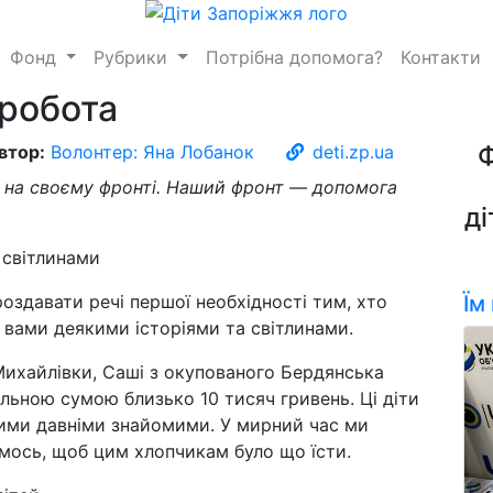
Фонд
Рубрики
Потрібна допомога?
Контакти
робота
втор:
Волонтер: Яна Лобанок
deti.zp.ua
е на своєму фронті. Наший фронт — допомога
ді
здавати речі першої необхідності тим, хто
Їм
 вами деякими історіями та світлинами.
Михайлівки, Саші з окупованого Бердянська
льною сумою близько 10 тисяч гривень. Ці діти
шими давніми знайомими. У мирний час ми
ємось, щоб цим хлопчикам було що їсти.