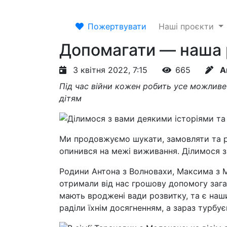
Пожертвувати
Наші проєкти
Допомагати — наша 
3 квітня 2022, 7:15
665
А
Під час війни кожен робить усе можлив
дітям
Ми продовжуємо шукати, замовляти та ро
опинився на межі виживання. Ділимося з
Родини Антона з Волновахи, Максима з 
отримали від нас грошову допомогу зага
мають вроджені вади розвитку, та є на
раділи їхнім досягненням, а зараз турбу