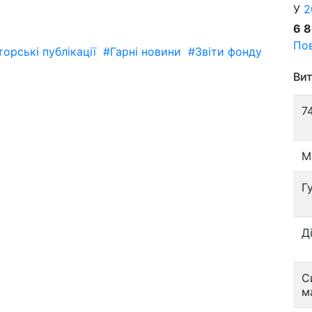
У
2
6 
Пов
орські публікації
#Гарні новини
#Звіти фонду
Вит
7
М
Г
Д
С
м