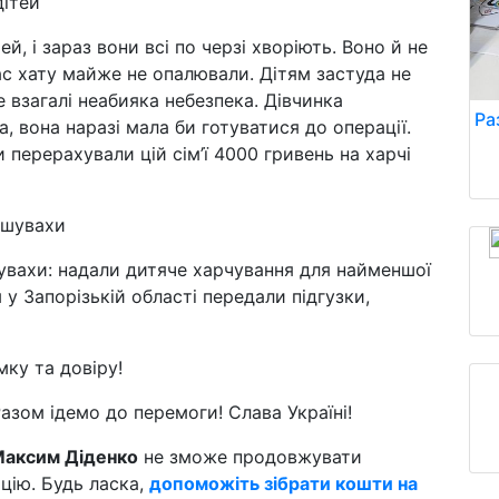
ей, і зараз вони всі по черзі хворіють. Воно й не
ас хату майже не опалювали. Дітям застуда не
е взагалі неабияка небезпека. Дівчинка
Ра
а, вона наразі мала би готуватися до операції.
 перерахували цій сім’ї 4000 гривень на харчі
увахи: надали дитяче харчування для найменшої
у Запорізькій області передали підгузки,
мку та довіру!
Разом ідемо до перемоги! Слава Україні!
аксим Діденко
не зможе продовжувати
ацію. Будь ласка,
допоможіть зібрати кошти на