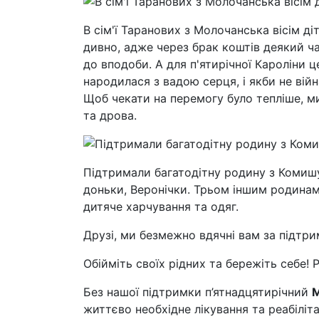
В сім'ї Таранових з Молочанська вісім діт
дивно, адже через брак коштів деякий ч
до вподоби. А для п'ятирічної Кароліни ц
народилася з вадою серця, і якби не війн
Щоб чекати на перемогу було тепліше, ми
та дрова.
Підтримали багатодітну родину з Комиш
доньки, Веронічки. Трьом іншим родинам 
дитяче харчування та одяг.
Друзі, ми безмежно вдячні вам за підтри
Обійміть своїх рідних та бережіть себе! 
Без нашої підтримки п’ятнадцятирічний
М
життєво необхідне лікування та реабіліт