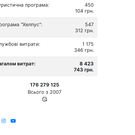
уристична програма:
450
104 грн.
рограма "Хелпус":
547
312 грн.
лужбові витрати:
1 175
346 грн.
агалом витрат:
8 423
743 грн.
176 279 125
Всього з
2007