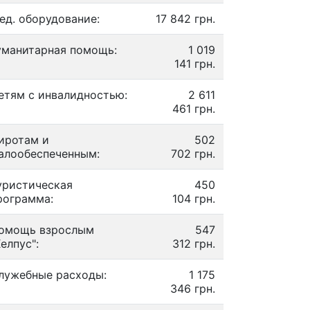
ед. оборудование:
17 842 грн.
уманитарная помощь:
1 019
141 грн.
етям с инвалидностью:
2 611
461 грн.
иротам и
502
алообеспеченным:
702 грн.
уристическая
450
рограмма:
104 грн.
омощь взрослым
547
Хелпус":
312 грн.
лужебные расходы:
1 175
346 грн.