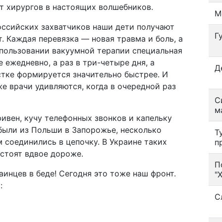
т хирургов в настоящих волшебников.
М
оссийских захватчиков наши дети получают
Г
. Каждая перевязка — новая травма и боль, а
спользовании вакуумной терапии специальная
 ежедневно, а раз в три-четыре дня, а
Д
тке формируется значительно быстрее. И
е врачи удивляются, когда в очередной раз
С
м
ивен, кучу телефонных звонков и капельку
были из Польши в Запорожье, несколько
Т
соединились в цепочку. В Украине таких
п
 стоят вдвое дороже.
П
аинцев в беде! Сегодня это тоже наш фронт.
"
:
С