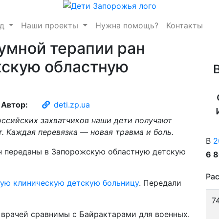
нд
Наши проекты
Нужна помощь?
Контакты
уумной терапии ран
жскую областную
Автор:
deti.zp.ua
оссийских захватчиков наши дети получают
. Каждая перевязка — новая травма и боль.
В
2
6 
Рас
ую клиническую детскую больницу
. Передали
7
 врачей сравнимы с Байрактарами для военных.