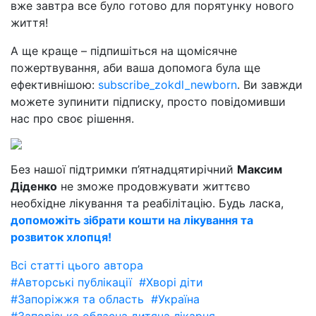
вже завтра все було готово для порятунку нового
життя!
А ще краще – підпишіться на щомісячне
пожертвування, аби ваша допомога була ще
ефективнішою:
subscribe_zokdl_newborn
. Ви завжди
можете зупинити підписку, просто повідомивши
нас про своє рішення.
Без нашої підтримки п’ятнадцятирічний
Максим
Діденко
не зможе продовжувати життєво
необхідне лікування та реабілітацію. Будь ласка,
допоможіть зібрати кошти на лікування та
розвиток хлопця!
Всі статті цього автора
#Авторські публікації
#Хворі діти
#Запоріжжя та область
#Україна