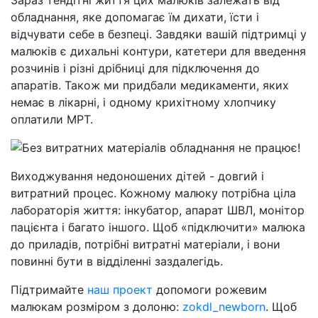
Зараз тендітні життя цих малюків залежать від
обладнання, яке допомагає їм дихати, їсти і
відчувати себе в безпеці. Завдяки вашій підтримці у
малюків є дихальні контури, катетери для введення
розчинів і різні дрібниці для підключення до
апаратів. Також ми придбали медикаменти, яких
немає в лікарні, і одному крихітному хлопчику
оплатили МРТ.
Виходжування недоношених дітей - довгий і
витратний процес. Кожному малюку потрібна ціла
лабораторія життя: інкубатор, апарат ШВЛ, монітор
пацієнта і багато іншого. Щоб «підключити» малюка
до приладів, потрібні витратні матеріали, і вони
повинні бути в відділенні заздалегідь.
Підтримайте
наш проект
допомоги рожевим
малюкам розміром з долоню:
zokdl_newborn
. Щоб