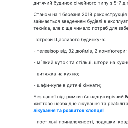
дитячий будинок сімейного типу з 5-7 діт
Станом на 1 березня 2018 реконструкція
займається введенням будівлі в експлуат
техніка, але є ще чимало потреб для заб
Потреби Щасливого будинку-5:
- телевізор від 32 дюймів, 2 комп’ютери;
- м`який куток та стільці, штори на кухн
- витяжка на кухню;
- шафи-купе в дитячі кімнати;
Без нашої підтримки п’ятнадцятирічний
М
життєво необхідне лікування та реабіліт
лікування та розвиток хлопця!
- постільні приналежності, подушки, ков