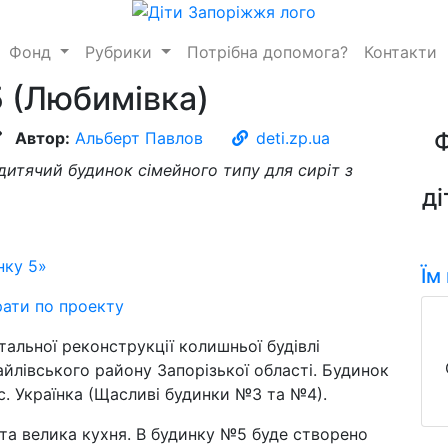
Фонд
Рубрики
Потрібна допомога?
Контакти
 (Любимівка)
Автор:
Альберт Павлов
deti.zp.ua
 дитячий будинок сімейного типу для сиріт з
ді
нку 5»
Їм
рати по проекту
альної реконструкції колишньої будівлі
айлівського району Запорізької області. Будинок
 с. Українка (Щасливі будинки №3 та №4).
а та велика кухня. В будинку №5 буде створено