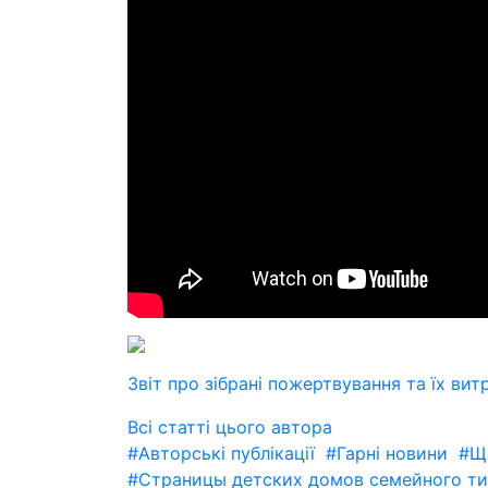
Звіт про зібрані пожертвування та їх вит
Всі статті цього автора
#Авторські публікації
#Гарні новини
#Ща
#Страницы детских домов семейного ти