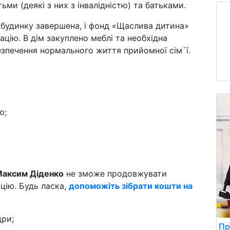
ьми (деякі з них з інвалідністю) та батьками.
 будинку завершена, і фонд «Щаслива дитина»
ацію. В дім закуплено меблі та необхідна
езпечення нормального життя прийомної сім`ї.
ю;
аксим Діденко
не зможе продовжувати
ацію. Будь ласка,
допоможіть зібрати кошти на
дри;
Пр