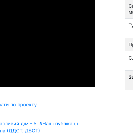
С
м
Т
П
С
З
рати по проекту
сливий дім - 5
#Наші публікації
па (ДДСТ, ДБСТ)