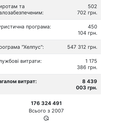
иротам та
502
алозабезпеченим:
702 грн.
уристична програма:
450
104 грн.
рограма "Хелпус":
547 312 грн.
лужбові витрати:
1 175
386 грн.
агалом витрат:
8 439
003 грн.
176 324 491
Всього з
2007