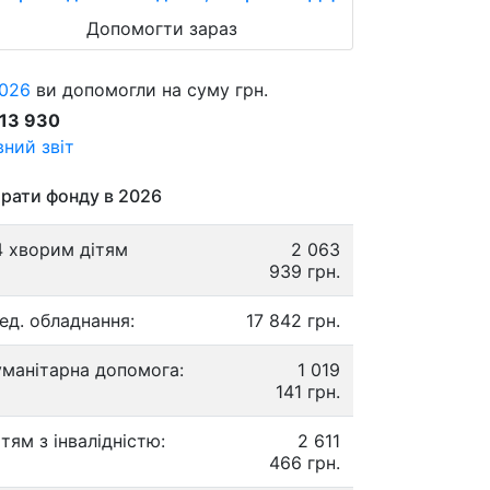
Допомогти зараз
026
ви допомогли на суму грн.
913 930
ний звіт
рати фонду в 2026
4 хворим дітям
2 063
939 грн.
ед. обладнання:
17 842 грн.
уманітарна допомога:
1 019
141 грн.
ітям з інвалідністю:
2 611
466 грн.