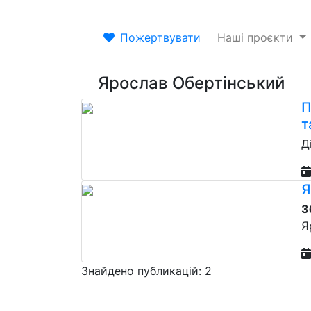
Пожертвувати
Наші проєкти
Ярослав Обертінський
П
т
Д
Я
З
Я
Знайдено публикацій: 2