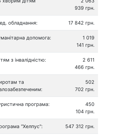
4 хворим дітям
2 063
939 грн.
ед. обладнання:
17 842 грн.
уманітарна допомога:
1 019
141 грн.
ітям з інвалідністю:
2 611
466 грн.
иротам та
502
алозабезпеченим:
702 грн.
уристична програма:
450
104 грн.
рограма "Хелпус":
547 312 грн.