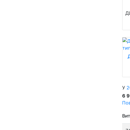
Д
У
2
6 
Пов
Вит