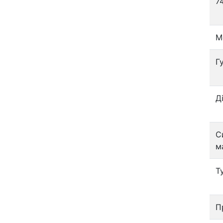
7
М
Г
Д
С
м
Т
П