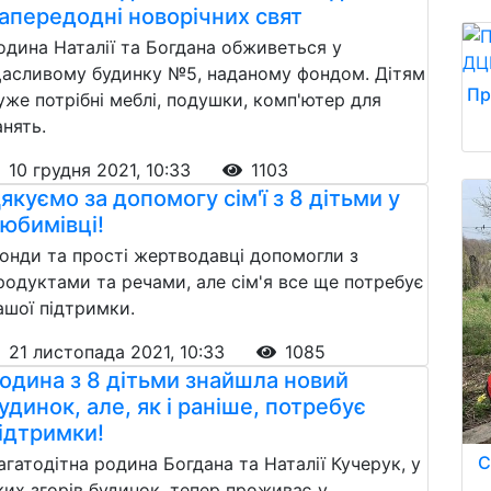
апередодні новорічних свят
одина Наталії та Богдана обживеться у
асливому будинку №5, наданому фондом. Дітям
Пр
уже потрібні меблі, подушки, комп'ютер для
анять.
10 грудня 2021, 10:33
1103
якуємо за допомогу сім'ї з 8 дітьми у
юбимівці!
онди та прості жертводавці допомогли з
родуктами та речами, але сім'я все ще потребує
ашої підтримки.
21 листопада 2021, 10:33
1085
одина з 8 дітьми знайшла новий
удинок, але, як і раніше, потребує
ідтримки!
С
агатодітна родина Богдана та Наталії Кучерук, у
ких згорів будинок, тепер проживає у