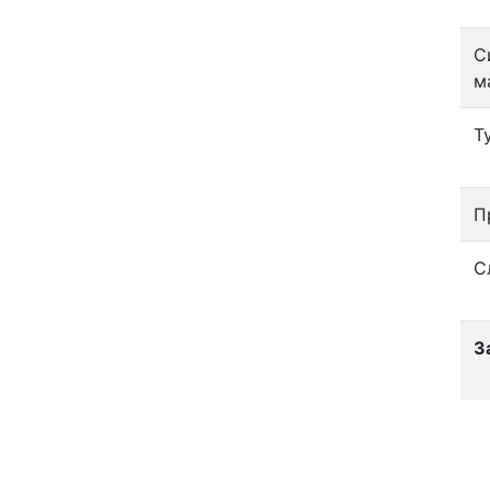
С
м
Т
П
С
З