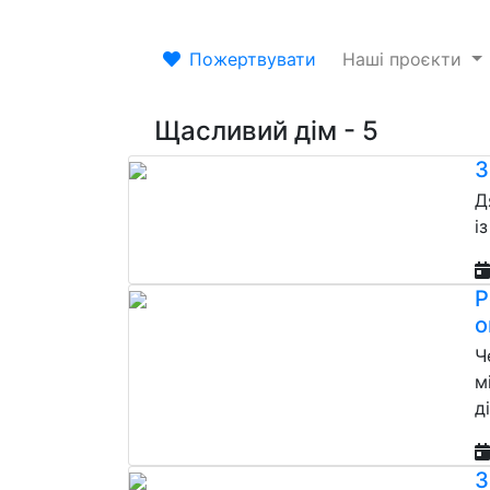
Пожертвувати
Наші проєкти
Щасливий дім - 5
З
Д
і
Р
о
Ч
м
д
З