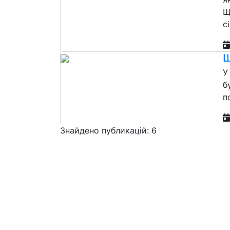
Щ
с
Щ
У
б
п
Знайдено публикацій: 6