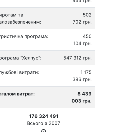
466 грн.
иротам та
502
алозабезпеченим:
702 грн.
уристична програма:
450
104 грн.
рограма "Хелпус":
547 312 грн.
лужбові витрати:
1 175
386 грн.
агалом витрат:
8 439
003 грн.
176 324 491
Всього з
2007