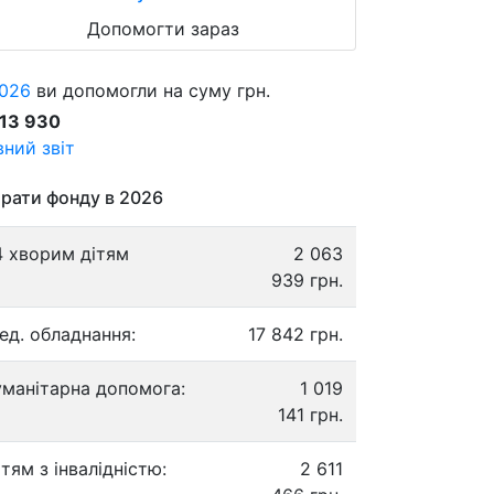
Допомогти зараз
026
ви допомогли на суму грн.
913 930
ний звіт
рати фонду в 2026
4 хворим дітям
2 063
939 грн.
ед. обладнання:
17 842 грн.
уманітарна допомога:
1 019
141 грн.
ітям з інвалідністю:
2 611