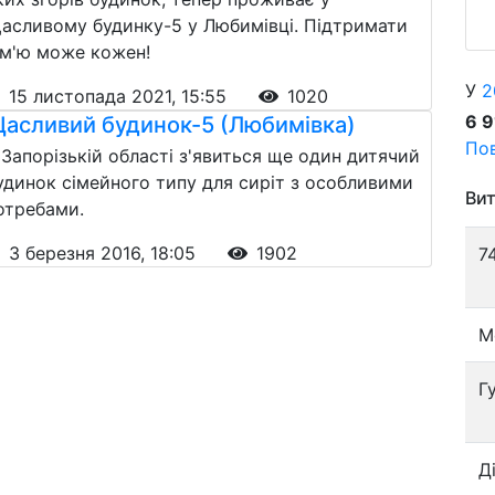
асливому будинку-5 у Любимівці. Підтримати
ім'ю може кожен!
У
2
15 листопада 2021, 15:55
1020
6 
асливий будинок-5 (Любимівка)
Пов
 Запорізькій області з'явиться ще один дитячий
удинок сімейного типу для сиріт з особливими
Вит
отребами.
3 березня 2016, 18:05
1902
7
М
Г
Д