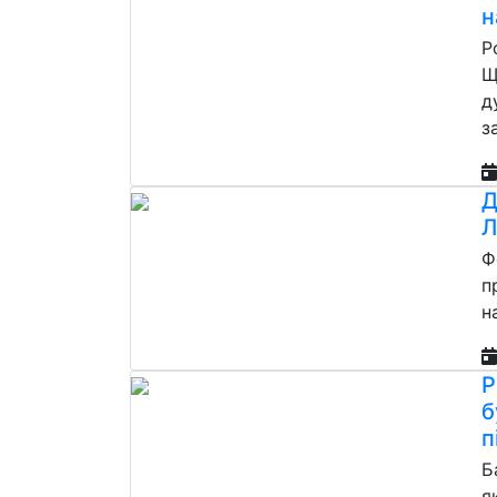
н
Р
Щ
д
з
Д
Л
Ф
п
н
Р
б
п
Б
я