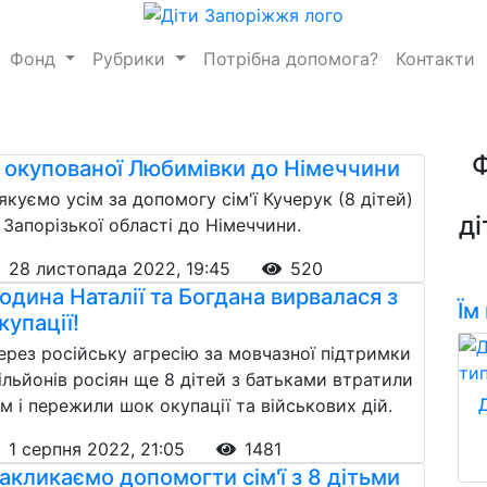
Фонд
Рубрики
Потрібна допомога?
Контакти
 окупованої Любимівки до Німеччини
якуємо усім за допомогу сім'ї Кучерук (8 дітей)
ді
з Запорізької області до Німеччини.
28 листопада 2022, 19:45
520
одина Наталії та Богдана вирвалася з
Їм
купації!
ерез російську агресію за мовчазної підтримки
ільйонів росіян ще 8 дітей з батьками втратили
ім і пережили шок окупації та військових дій.
1 серпня 2022, 21:05
1481
акликаємо допомогти сім'ї з 8 дітьми