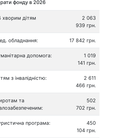
рати фонду в 2026
4 хворим дітям
2 063
939 грн.
ед. обладнання:
17 842 грн.
уманітарна допомога:
1 019
141 грн.
ітям з інвалідністю:
2 611
466 грн.
иротам та
502
алозабезпеченим:
702 грн.
уристична програма:
450
104 грн.