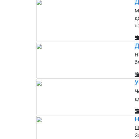
Д
М
д
н
Д
Н
б
У
Ч
д
Н
Щ
З