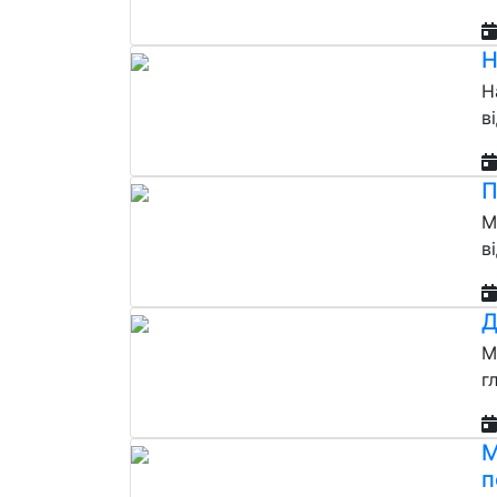
Н
Н
в
П
М
в
Д
М
г
М
п