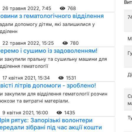
Вит
26 травня 2022, 7:45
768
овини з гематологічного відділення
7
адали допомогу дітям, які залишилися у
ідділенн
М
22 травня 2022, 15:25
780
еремо і сушимо із задоволенням!
Г
и закупили пральну та сушильну машини для
ідділення гематології
Д
17 квітня 2021, 15:34
1531
вісті літрів допомоги - зроблено!
и закупили для відділення гематології розчин
С
люкози та витратні матеріали.
м
9 квітня 2021, 16:00
1435
Т
рія рятує: Запорізькі волонтери
ередали зібрані під час акції кошти