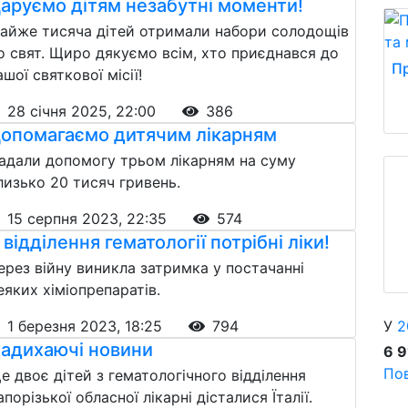
аруємо дітям незабутні моменти!
айже тисяча дітей отримали набори солодощів
о свят. Щиро дякуємо всім, хто приєднався до
Пр
ашої святкової місії!
28 січня 2025, 22:00
386
опомагаємо дитячим лікарням
адали допомогу трьом лікарням на суму
лизько 20 тисяч гривень.
15 серпня 2023, 22:35
574
 відділення гематології потрібні ліки!
ерез війну виникла затримка у постачанні
еяких хіміопрепаратів.
У
2
1 березня 2023, 18:25
794
адихаючі новини
6 
Пов
е двоє дітей з гематологічного відділення
апорізької обласної лікарні дісталися Їталії.