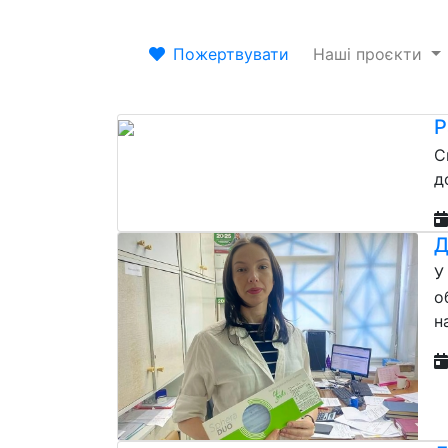
Пожертвувати
Наші проєкти
Р
С
д
Д
У
о
н