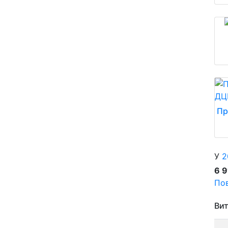
Пр
У
2
6 
Пов
Вит