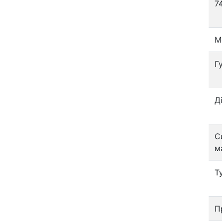
7
М
Г
Д
С
м
Т
П