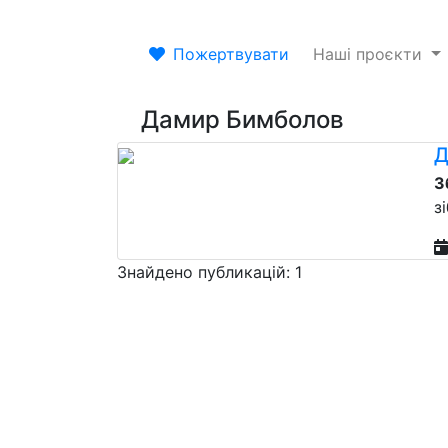
Пожертвувати
Наші проєкти
Дамир Бимболов
Д
З
з
Знайдено публикацій: 1