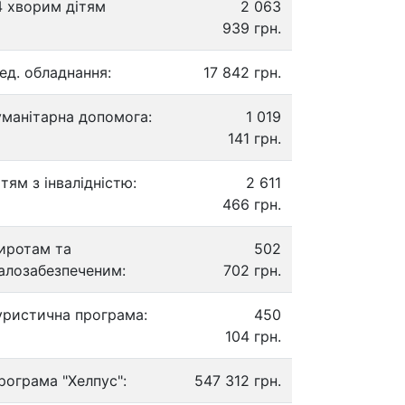
4 хворим дітям
2 063
939 грн.
ед. обладнання:
17 842 грн.
уманітарна допомога:
1 019
141 грн.
ітям з інвалідністю:
2 611
466 грн.
иротам та
502
алозабезпеченим:
702 грн.
уристична програма:
450
104 грн.
рограма "Хелпус":
547 312 грн.