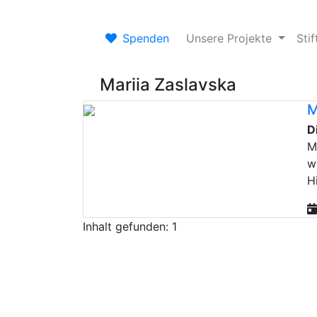
Spenden
Unsere Projekte
Sti
Mariia Zaslavska
M
D
M
w
Hi
Inhalt gefunden: 1