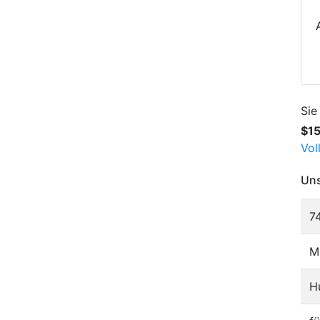
Sie
$1
Vol
Uns
7
M
H