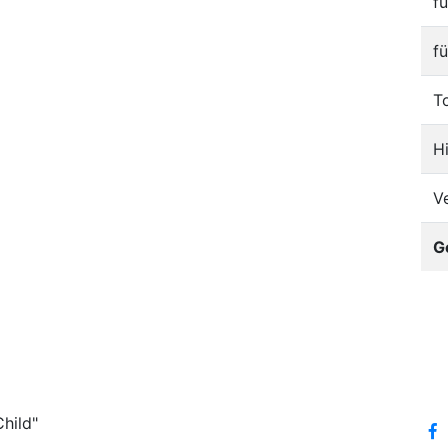
f
f
T
H
V
G
hild"