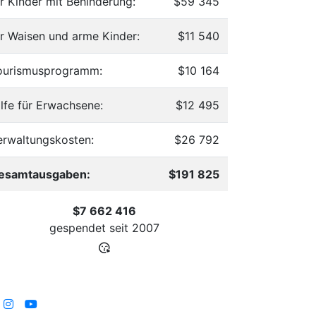
ür Kinder mit Behinderung:
$59 345
ür Waisen und arme Kinder:
$11 540
ourismusprogramm:
$10 164
ilfe für Erwachsene:
$12 495
erwaltungskosten:
$26 792
esamtausgaben:
$191 825
$7 662 416
gespendet seit
2007