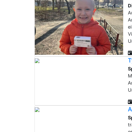
D
A
A
e
V
U
T
S
M
A
U
A
S
t
e