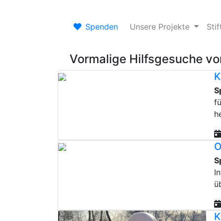
Spenden
Unsere Projekte
Sti
Vormalige Hilfsgesuche vo
K
S
f
h
O
S
I
ü
K