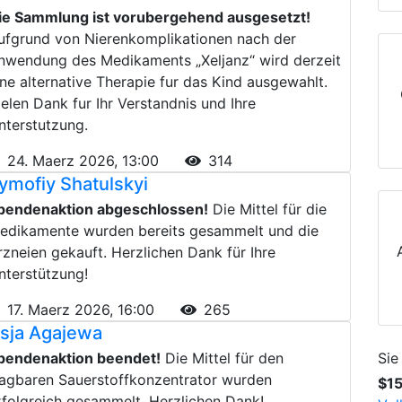
ie Sammlung ist vorubergehend ausgesetzt!
ufgrund von Nierenkomplikationen nach der
nwendung des Medikaments „Xeljanz“ wird derzeit
ine alternative Therapie fur das Kind ausgewahlt.
ielen Dank fur Ihr Verstandnis und Ihre
nterstutzung.
24. Maerz 2026, 13:00
314
ymofiy Shatulskyi
pendenaktion abgeschlossen!
Die Mittel für die
edikamente wurden bereits gesammelt und die
rzneien gekauft. Herzlichen Dank für Ihre
nterstützung!
17. Maerz 2026, 16:00
265
sja Agajewa
pendenaktion beendet!
Die Mittel für den
Sie
ragbaren Sauerstoffkonzentrator wurden
$1
rfolgreich gesammelt. Herzlichen Dank!