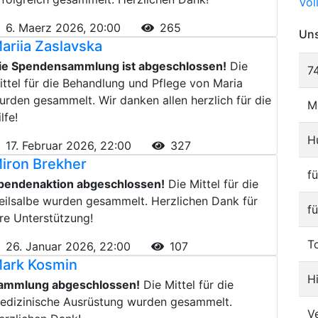
Vol
6. Maerz 2026, 20:00
265
Uns
ariia Zaslavska
ie Spendensammlung ist abgeschlossen!
Die
7
ittel für die Behandlung und Pflege von Maria
urden gesammelt. Wir danken allen herzlich für die
M
lfe!
H
17. Februar 2026, 22:00
327
iron Brekher
f
pendenaktion abgeschlossen!
Die Mittel für die
eilsalbe wurden gesammelt. Herzlichen Dank für
f
hre Unterstützung!
T
26. Januar 2026, 22:00
107
ark Kosmin
H
ammlung abgeschlossen!
Die Mittel für die
edizinische Ausrüstung wurden gesammelt.
V