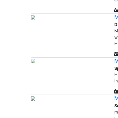
M
D
M
w
Hi
M
S
H
I
M
S
m