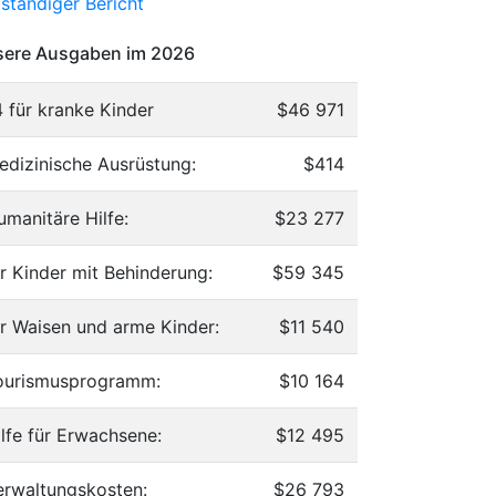
lständiger Bericht
ere Ausgaben im 2026
4 für kranke Kinder
$46 971
edizinische Ausrüstung:
$414
umanitäre Hilfe:
$23 277
ür Kinder mit Behinderung:
$59 345
ür Waisen und arme Kinder:
$11 540
ourismusprogramm:
$10 164
ilfe für Erwachsene:
$12 495
erwaltungskosten:
$26 793