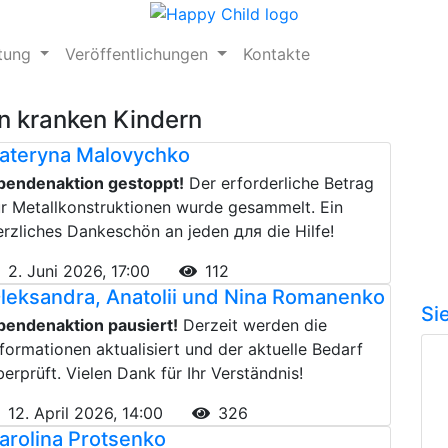
ftung
Veröffentlichungen
Kontakte
n kranken Kindern
ateryna Malovychko
pendenaktion gestoppt!
Der erforderliche Betrag
ür Metallkonstruktionen wurde gesammelt. Ein
erzliches Dankeschön an jeden для die Hilfe!
2. Juni 2026, 17:00
112
leksandra, Anatolii und Nina Romanenko
Si
pendenaktion pausiert!
Derzeit werden die
nformationen aktualisiert und der aktuelle Bedarf
berprüft. Vielen Dank für Ihr Verständnis!
12. April 2026, 14:00
326
arolina Protsenko