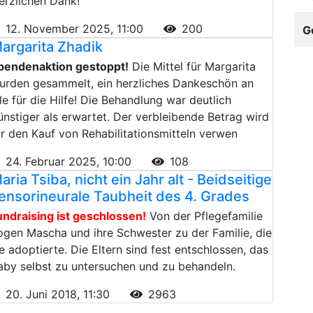
erzlichen Dank!
12. November 2025, 11:00
200
G
argarita Zhadik
pendenaktion gestoppt!
Die Mittel für Margarita
urden gesammelt, ein herzliches Dankeschön an
lle für die Hilfe! Die Behandlung war deutlich
ünstiger als erwartet. Der verbleibende Betrag wird
ür den Kauf von Rehabilitationsmitteln verwen
24. Februar 2025, 10:00
108
aria Tsiba, nicht ein Jahr alt - Beidseitige
ensorineurale Taubheit des 4. Grades
undraising ist geschlossen!
Von der Pflegefamilie
ogen Mascha und ihre Schwester zu der Familie, die
ie adoptierte. Die Eltern sind fest entschlossen, das
aby selbst zu untersuchen und zu behandeln.
20. Juni 2018, 11:30
2963